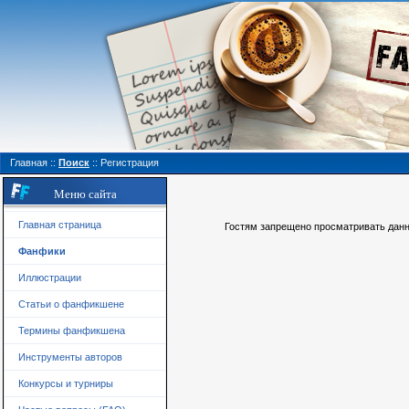
Главная
::
Поиск
::
Регистрация
Меню сайта
Главная страница
Гостям запрещено просматривать данну
Фанфики
Иллюстрации
Статьи о фанфикшене
Термины фанфикшена
Инструменты авторов
Конкурсы и турниры