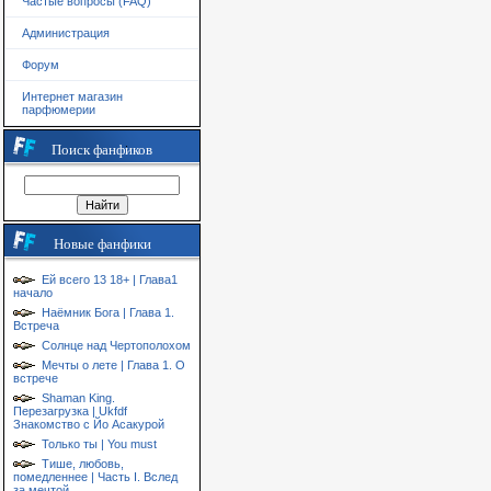
Частые вопросы (FAQ)
Администрация
Форум
Интернет магазин
парфюмерии
Поиск фанфиков
Новые фанфики
Ей всего 13 18+ | Глава1
начало
Наёмник Бога | Глава 1.
Встреча
Солнце над Чертополохом
Мечты о лете | Глава 1. О
встрече
Shaman King.
Перезагрузка | Ukfdf
Знакомство с Йо Асакурой
Только ты | You must
Тише, любовь,
помедленнее | Часть I. Вслед
за мечтой