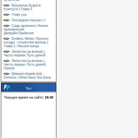
Безумные будни в
Египтусе | Глава 1
I hate you
Последнее письмо | I
Сады дурмана | Новые
приключения
Джирайи:Прибытие
Endless Winter. Прогноз
погоды - столетняя метель |
Глава 1. Начало конца
Лепестки на волнах |
Часть первая. Путь домой
Лепестки на волнах |
Часть первая. Путь домой.
Пролог
Between Angels And
Demons | What Have You Done
Чат
Текущее время на сайте:
18:40