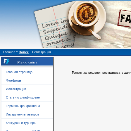
Главная
::
Поиск
::
Регистрация
Меню сайта
Главная страница
Гостям запрещено просматривать данну
Фанфики
Иллюстрации
Статьи о фанфикшене
Термины фанфикшена
Инструменты авторов
Конкурсы и турниры