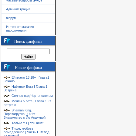
Частые вопросы (FAQ)
Администрация
Форум
Интернет магазин
парфюмерии
Поиск фанфиков
Новые фанфики
Ей всего 13 18+ | Глава1
начало
Наёмник Бога | Глава 1.
Встреча
Солнце над Чертополохом
Мечты о лете | Глава 1. О
встрече
Shaman King.
Перезагрузка | Ukfdf
Знакомство с Йо Асакурой
Только ты | You must
Тише, любовь,
помедленнее | Часть I. Вслед
за мечтой