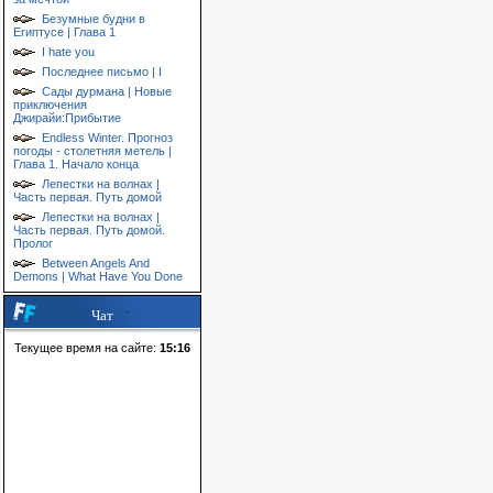
Безумные будни в
Египтусе | Глава 1
I hate you
Последнее письмо | I
Сады дурмана | Новые
приключения
Джирайи:Прибытие
Endless Winter. Прогноз
погоды - столетняя метель |
Глава 1. Начало конца
Лепестки на волнах |
Часть первая. Путь домой
Лепестки на волнах |
Часть первая. Путь домой.
Пролог
Between Angels And
Demons | What Have You Done
Чат
Текущее время на сайте:
15:16