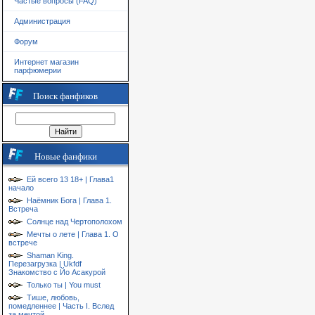
Частые вопросы (FAQ)
Администрация
Форум
Интернет магазин
парфюмерии
Поиск фанфиков
Новые фанфики
Ей всего 13 18+ | Глава1
начало
Наёмник Бога | Глава 1.
Встреча
Солнце над Чертополохом
Мечты о лете | Глава 1. О
встрече
Shaman King.
Перезагрузка | Ukfdf
Знакомство с Йо Асакурой
Только ты | You must
Тише, любовь,
помедленнее | Часть I. Вслед
за мечтой