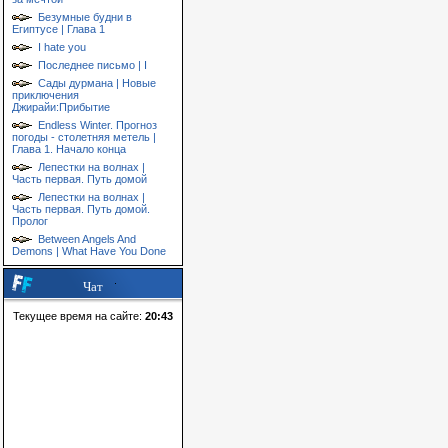
Безумные будни в
Египтусе | Глава 1
I hate you
Последнее письмо | I
Сады дурмана | Новые
приключения
Джирайи:Прибытие
Endless Winter. Прогноз
погоды - столетняя метель |
Глава 1. Начало конца
Лепестки на волнах |
Часть первая. Путь домой
Лепестки на волнах |
Часть первая. Путь домой.
Пролог
Between Angels And
Demons | What Have You Done
Чат
Текущее время на сайте:
20:43