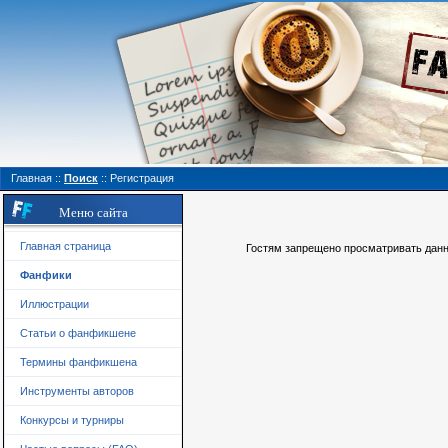
Главная
::
Поиск
::
Регистрация
Меню сайта
Главная страница
Гостям запрещено просматривать данну
Фанфики
Иллюстрации
Статьи о фанфикшене
Термины фанфикшена
Инструменты авторов
Конкурсы и турниры