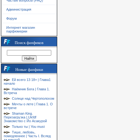
Частые вопросы (FAQ)
Администрация
Форум
Интернет магазин
парфюмерии
Поиск фанфиков
Новые фанфики
Ей всего 13 18+ | Глава1
начало
Наёмник Бога | Глава 1.
Встреча
Солнце над Чертополохом
Мечты о лете | Глава 1. О
встрече
Shaman King.
Перезагрузка | Ukfdf
Знакомство с Йо Асакурой
Только ты | You must
Тише, любовь,
помедленнее | Часть I. Вслед
за мечтой