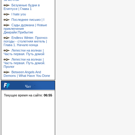
Безумные будни в
Египтусе | Глава 1
I hate you
Последнее письмо | I
Сады дурмана | Новые
приключения
Джирайи:Прибытие
Endless Winter. Прогноз
погоды - столетняя метель |
Глава 1. Начало конца
Лепестки на волнах |
Часть первая. Путь домой
Лепестки на волнах |
Часть первая. Путь домой.
Пролог
Between Angels And
Demons | What Have You Done
Чат
Текущее время на сайте:
06:55