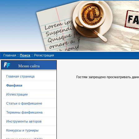
Главная
::
Поиск
::
Регистрация
Меню сайта
Главная страница
Гостям запрещено просматривать данну
Фанфики
Иллюстрации
Статьи о фанфикшене
Термины фанфикшена
Инструменты авторов
Конкурсы и турниры