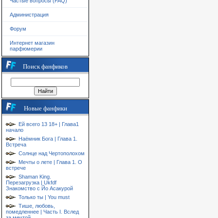
Частые вопросы (FAQ)
Администрация
Форум
Интернет магазин
парфюмерии
Поиск фанфиков
Новые фанфики
Ей всего 13 18+ | Глава1
начало
Наёмник Бога | Глава 1.
Встреча
Солнце над Чертополохом
Мечты о лете | Глава 1. О
встрече
Shaman King.
Перезагрузка | Ukfdf
Знакомство с Йо Асакурой
Только ты | You must
Тише, любовь,
помедленнее | Часть I. Вслед
за мечтой