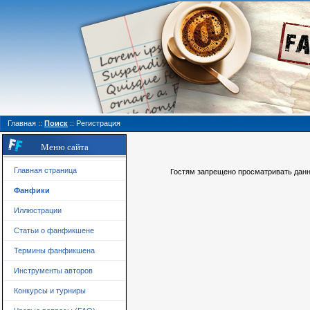
Главная
::
Поиск
::
Регистрация
Меню сайта
Главная страница
Гостям запрещено просматривать данну
Фанфики
Иллюстрации
Статьи о фанфикшене
Термины фанфикшена
Инструменты авторов
Конкурсы и турниры