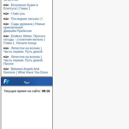
Безумные будни в
Египтусе | Глава 1
I hate you
Последнее письмо | I
Сады дурмана | Новые
приключения
Джирайи:Прибытие
Endless Winter. Прогноз
погоды - столетняя метель |
Глава 1. Начало конца
Лепестки на волнах |
Часть первая. Путь домой
Лепестки на волнах |
Часть первая. Путь домой.
Пролог
Between Angels And
Demons | What Have You Done
Чат
Текущее время на сайте:
08:16