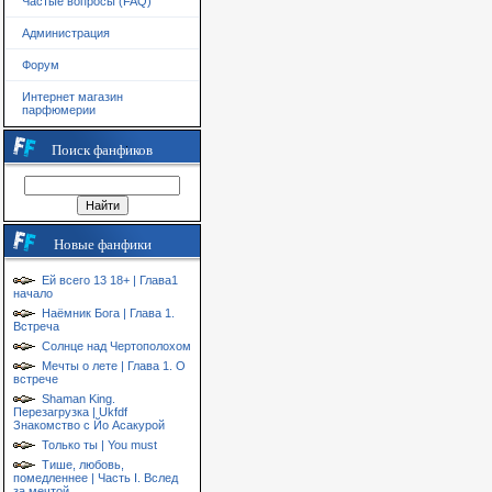
Частые вопросы (FAQ)
Администрация
Форум
Интернет магазин
парфюмерии
Поиск фанфиков
Новые фанфики
Ей всего 13 18+ | Глава1
начало
Наёмник Бога | Глава 1.
Встреча
Солнце над Чертополохом
Мечты о лете | Глава 1. О
встрече
Shaman King.
Перезагрузка | Ukfdf
Знакомство с Йо Асакурой
Только ты | You must
Тише, любовь,
помедленнее | Часть I. Вслед
за мечтой