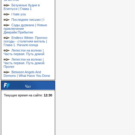
Безумные будни в
Египтусе | Глава 1
I hate you
Последнее письмо | I
Сады дурмана | Новые
приключения
Джирайи:Прибытие
Endless Winter. Прогноз
погоды - столетняя метель |
Глава 1. Начало конца
Лепестки на волнах |
Часть первая. Путь домой
Лепестки на волнах |
Часть первая. Путь домой.
Пролог
Between Angels And
Demons | What Have You Done
Чат
Текущее время на сайте:
12:30