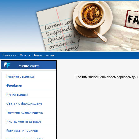
Главная
::
Поиск
::
Регистрация
Меню сайта
Главная страница
Гостям запрещено просматривать данну
Фанфики
Иллюстрации
Статьи о фанфикшене
Термины фанфикшена
Инструменты авторов
Конкурсы и турниры