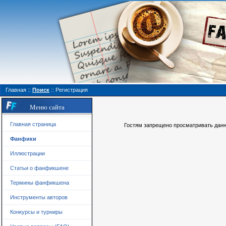
Главная
::
Поиск
::
Регистрация
Меню сайта
Главная страница
Гостям запрещено просматривать данну
Фанфики
Иллюстрации
Статьи о фанфикшене
Термины фанфикшена
Инструменты авторов
Конкурсы и турниры