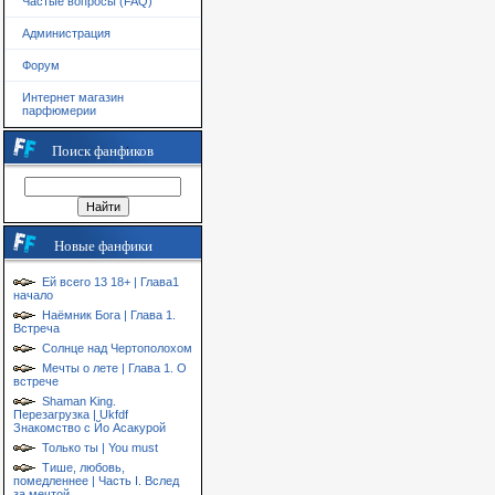
Частые вопросы (FAQ)
Администрация
Форум
Интернет магазин
парфюмерии
Поиск фанфиков
Новые фанфики
Ей всего 13 18+ | Глава1
начало
Наёмник Бога | Глава 1.
Встреча
Солнце над Чертополохом
Мечты о лете | Глава 1. О
встрече
Shaman King.
Перезагрузка | Ukfdf
Знакомство с Йо Асакурой
Только ты | You must
Тише, любовь,
помедленнее | Часть I. Вслед
за мечтой