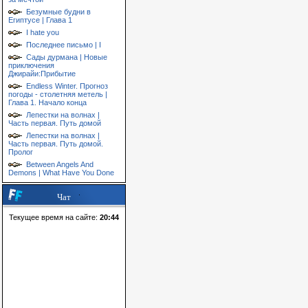
Безумные будни в
Египтусе | Глава 1
I hate you
Последнее письмо | I
Сады дурмана | Новые
приключения
Джирайи:Прибытие
Endless Winter. Прогноз
погоды - столетняя метель |
Глава 1. Начало конца
Лепестки на волнах |
Часть первая. Путь домой
Лепестки на волнах |
Часть первая. Путь домой.
Пролог
Between Angels And
Demons | What Have You Done
Чат
Текущее время на сайте:
20:44