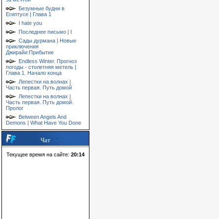
Безумные будни в
Египтусе | Глава 1
I hate you
Последнее письмо | I
Сады дурмана | Новые
приключения
Джирайи:Прибытие
Endless Winter. Прогноз
погоды - столетняя метель |
Глава 1. Начало конца
Лепестки на волнах |
Часть первая. Путь домой
Лепестки на волнах |
Часть первая. Путь домой.
Пролог
Between Angels And
Demons | What Have You Done
Чат
Текущее время на сайте:
20:14