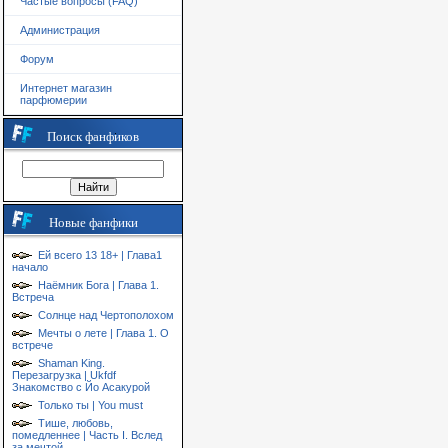
Частые вопросы (FAQ)
Администрация
Форум
Интернет магазин
парфюмерии
Поиск фанфиков
Новые фанфики
Ей всего 13 18+ | Глава1
начало
Наёмник Бога | Глава 1.
Встреча
Солнце над Чертополохом
Мечты о лете | Глава 1. О
встрече
Shaman King.
Перезагрузка | Ukfdf
Знакомство с Йо Асакурой
Только ты | You must
Тише, любовь,
помедленнее | Часть I. Вслед
за мечтой