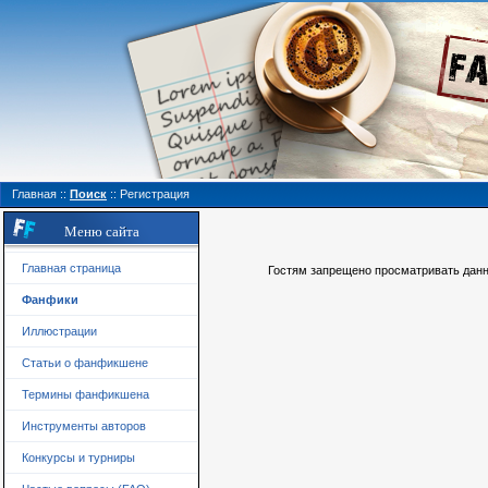
Главная
::
Поиск
::
Регистрация
Меню сайта
Главная страница
Гостям запрещено просматривать данну
Фанфики
Иллюстрации
Статьи о фанфикшене
Термины фанфикшена
Инструменты авторов
Конкурсы и турниры