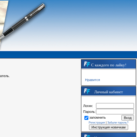
С каждого по лайку!
атель.
Нравится
Личный кабинет
Логин:
Пароль:
запомнить
Регистрация
|
Забыли пароль?