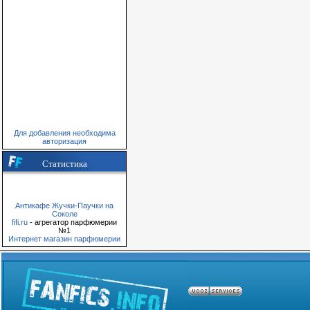
Для добавления необходима
авторизация
Статистика
Антикафе Жучки-Паучки на
Соколе
fifi.ru
- агрегатор парфюмерии
№1
Интернет магазин парфюмерии