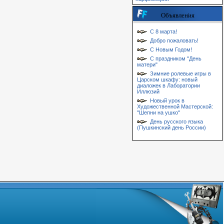
Объявления
С 8 марта!
Добро пожаловать!
С Новым Годом!
С праздником "День
матери"
Зимние ролевые игры в
Царском шкафу: новый
диаложек в Лаборатории
Иллюзий
Новый урок в
Художественной Мастерской:
"Шепни на ушко"
День русского языка
(Пушкинский день России)