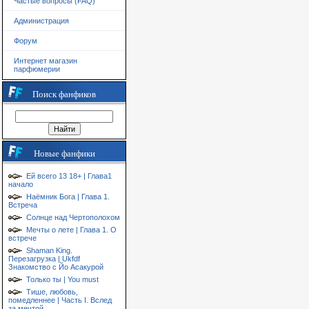
Частые вопросы (FAQ)
Администрация
Форум
Интернет магазин
парфюмерии
Поиск фанфиков
Новые фанфики
Ей всего 13 18+ | Глава1
начало
Наёмник Бога | Глава 1.
Встреча
Солнце над Чертополохом
Мечты о лете | Глава 1. О
встрече
Shaman King.
Перезагрузка | Ukfdf
Знакомство с Йо Асакурой
Только ты | You must
Тише, любовь,
помедленнее | Часть I. Вслед
за мечтой