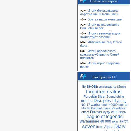
Новые конкурсы
Итоги блицконкурса
«Братья наши меньшие!»
Братья наши меньшие!
Итоги путешествия в
Волшебный лес
Итоги сезонной акции
«Фанартист сезона»
Яблоневый Сад. Итоги
бала
Итоги апрельского
конкурса «Сказки о Синей
планете»
Итоги игры: «верю/не
верю»
Топ фраз на FF
вновь
life
андеграунд
(Sonic
forgotten realms
Porcelain
Silver
Bound
shine
Disciples III
вторая
young
NC-17
warhammer 40000
весна
Mortal Kombat
mass
Revelation
Forever
with
весы
effect
буду
league of legends
Warhammer 40 000
ангст
nkar
seven
Diary
from
Alpha