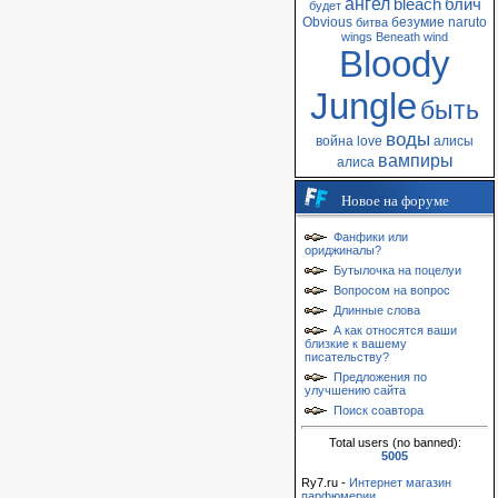
ангел
bleach
блич
будет
Obvious
безумие
naruto
битва
wings
Beneath
wind
Bloody
Jungle
быть
воды
война
love
алисы
вампиры
алиса
Новое на форуме
Фанфики или
ориджиналы?
Бутылочка на поцелуи
Вопросом на вопрос
Длинные слова
А как относятся ваши
близкие к вашему
писательству?
Предложения по
улучшению сайта
Поиск соавтора
Total users (no banned):
5005
Ry7.ru -
Интернет магазин
парфюмерии