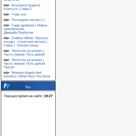
Безумные будни в
Египтусе | Глава 1
I hate you
Последнее письмо | I
Сады дурмана | Новые
приключения
Джирайи:Прибытие
Endless Winter. Прогноз
погоды - столетняя метель |
Глава 1. Начало конца
Лепестки на волнах |
Часть первая. Путь домой
Лепестки на волнах |
Часть первая. Путь домой.
Пролог
Between Angels And
Demons | What Have You Done
Чат
Текущее время на сайте:
19:27