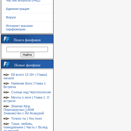
Частые вопросы (FAQ)
Администрация
Форум
Интернет магазин
парфюмерии
Поиск фанфиков
Новые фанфики
Ей всего 13 18+ | Глава1
начало
Наёмник Бога | Глава 1.
Встреча
Солнце над Чертополохом
Мечты о лете | Глава 1. О
встрече
Shaman King.
Перезагрузка | Ukfdf
Знакомство с Йо Асакурой
Только ты | You must
Тише, любовь,
помедленнее | Часть I. Вслед
за мечтой