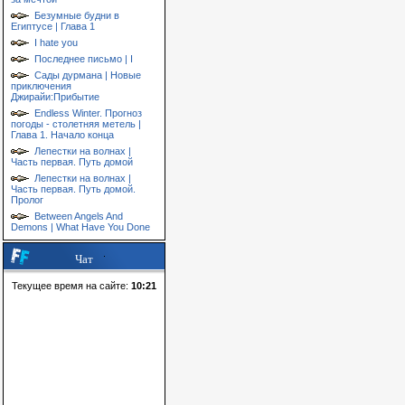
Безумные будни в
Египтусе | Глава 1
I hate you
Последнее письмо | I
Сады дурмана | Новые
приключения
Джирайи:Прибытие
Endless Winter. Прогноз
погоды - столетняя метель |
Глава 1. Начало конца
Лепестки на волнах |
Часть первая. Путь домой
Лепестки на волнах |
Часть первая. Путь домой.
Пролог
Between Angels And
Demons | What Have You Done
Чат
Текущее время на сайте:
10:21