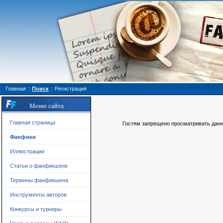
Главная
::
Поиск
::
Регистрация
Меню сайта
Главная страница
Гостям запрещено просматривать данну
Фанфики
Иллюстрации
Статьи о фанфикшене
Термины фанфикшена
Инструменты авторов
Конкурсы и турниры