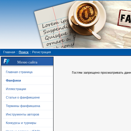
Главная
::
Поиск
::
Регистрация
Меню сайта
Главная страница
Гостям запрещено просматривать данну
Фанфики
Иллюстрации
Статьи о фанфикшене
Термины фанфикшена
Инструменты авторов
Конкурсы и турниры