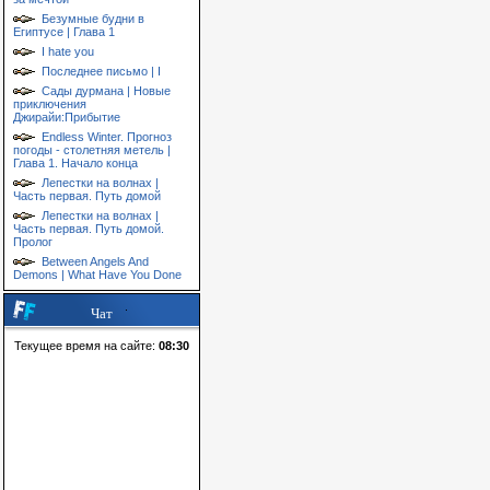
Безумные будни в
Египтусе | Глава 1
I hate you
Последнее письмо | I
Сады дурмана | Новые
приключения
Джирайи:Прибытие
Endless Winter. Прогноз
погоды - столетняя метель |
Глава 1. Начало конца
Лепестки на волнах |
Часть первая. Путь домой
Лепестки на волнах |
Часть первая. Путь домой.
Пролог
Between Angels And
Demons | What Have You Done
Чат
Текущее время на сайте:
08:30