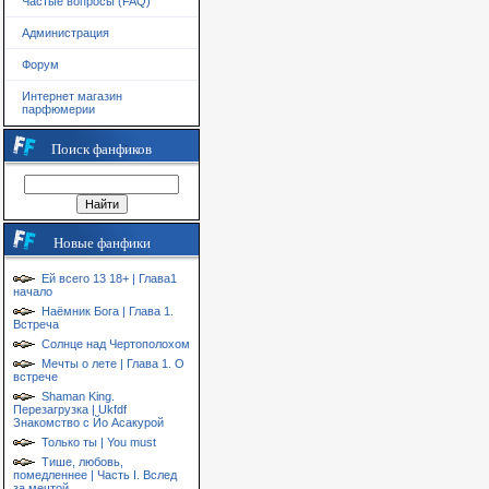
Частые вопросы (FAQ)
Администрация
Форум
Интернет магазин
парфюмерии
Поиск фанфиков
Новые фанфики
Ей всего 13 18+ | Глава1
начало
Наёмник Бога | Глава 1.
Встреча
Солнце над Чертополохом
Мечты о лете | Глава 1. О
встрече
Shaman King.
Перезагрузка | Ukfdf
Знакомство с Йо Асакурой
Только ты | You must
Тише, любовь,
помедленнее | Часть I. Вслед
за мечтой