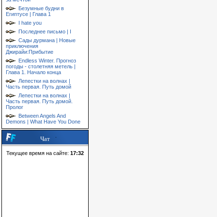
Безумные будни в
Египтусе | Глава 1
I hate you
Последнее письмо | I
Сады дурмана | Новые
приключения
Джирайи:Прибытие
Endless Winter. Прогноз
погоды - столетняя метель |
Глава 1. Начало конца
Лепестки на волнах |
Часть первая. Путь домой
Лепестки на волнах |
Часть первая. Путь домой.
Пролог
Between Angels And
Demons | What Have You Done
Чат
Текущее время на сайте:
17:32