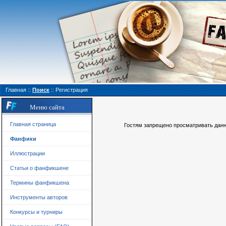
Главная
::
Поиск
::
Регистрация
Меню сайта
Главная страница
Гостям запрещено просматривать данну
Фанфики
Иллюстрации
Статьи о фанфикшене
Термины фанфикшена
Инструменты авторов
Конкурсы и турниры