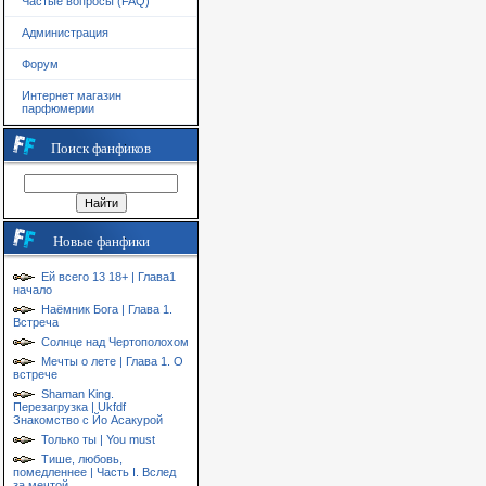
Частые вопросы (FAQ)
Администрация
Форум
Интернет магазин
парфюмерии
Поиск фанфиков
Новые фанфики
Ей всего 13 18+ | Глава1
начало
Наёмник Бога | Глава 1.
Встреча
Солнце над Чертополохом
Мечты о лете | Глава 1. О
встрече
Shaman King.
Перезагрузка | Ukfdf
Знакомство с Йо Асакурой
Только ты | You must
Тише, любовь,
помедленнее | Часть I. Вслед
за мечтой