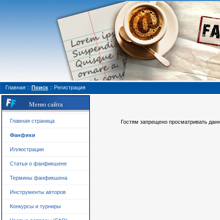
Главная
::
Поиск
::
Регистрация
Меню сайта
Главная страница
Гостям запрещено просматривать данну
Фанфики
Иллюстрации
Статьи о фанфикшене
Термины фанфикшена
Инструменты авторов
Конкурсы и турниры