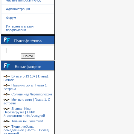
Частые вопросы (FAQ)
Администрация
Форум
Интернет магазин
парфюмерии
Поиск фанфиков
Новые фанфики
Ей всего 13 18+ | Глава1
начало
Наёмник Бога | Глава 1.
Встреча
Солнце над Чертополохом
Мечты о лете | Глава 1. О
встрече
Shaman King.
Перезагрузка | Ukfdf
Знакомство с Йо Асакурой
Только ты | You must
Тише, любовь,
помедленнее | Часть I. Вслед
за мечтой