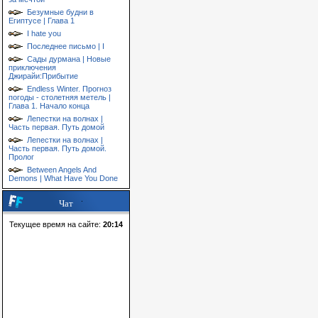
Безумные будни в
Египтусе | Глава 1
I hate you
Последнее письмо | I
Сады дурмана | Новые
приключения
Джирайи:Прибытие
Endless Winter. Прогноз
погоды - столетняя метель |
Глава 1. Начало конца
Лепестки на волнах |
Часть первая. Путь домой
Лепестки на волнах |
Часть первая. Путь домой.
Пролог
Between Angels And
Demons | What Have You Done
Чат
Текущее время на сайте:
20:14