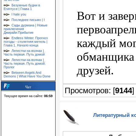
Безумные будни в
Египтусе | Глава 1
Вот и заве
I hate you
Последнее письмо | I
первоапрель
Сады дурмана | Новые
приключения
Джирайи:Прибытие
Endless Winter. Прогноз
каждый мог
погоды - столетняя метель |
Глава 1. Начало конца
Лепестки на волнах |
обманщика 
Часть первая. Путь домой
Лепестки на волнах |
Часть первая. Путь домой.
друзей.
Пролог
Between Angels And
Demons | What Have You Done
Чат
Просмотров: [
9144
]
Текущее время на сайте:
06:59
Литературный ко