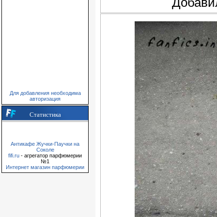
Добави
Для добавления необходима
авторизация
Статистика
Антикафе Жучки-Паучки на
Соколе
fifi.ru
- агрегатор парфюмерии
№1
Интернет магазин парфюмерии