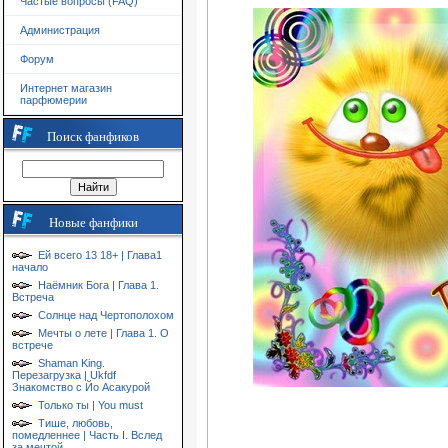
Частые вопросы (FAQ)
Администрация
Форум
Интернет магазин
парфюмерии
Поиск фанфиков
Новые фанфики
Ей всего 13 18+ | Глава1
начало
Наёмник Бога | Глава 1.
Встреча
Солнце над Чертополохом
Мечты о лете | Глава 1. О
встрече
Shaman King.
Перезагрузка | Ukfdf
Знакомство с Йо Асакурой
Только ты | You must
Тише, любовь,
помедленнее | Часть I. Вслед
за мечтой