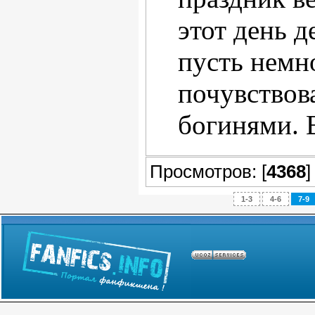
этот день 
пусть немн
почувствов
богинями. 
Просмотров: [
4368
]
1-3
4-6
7-9