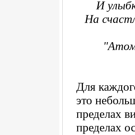
И улыбк
На счастл
"Атом
Для каждог
это небольш
пределах в
пределах о