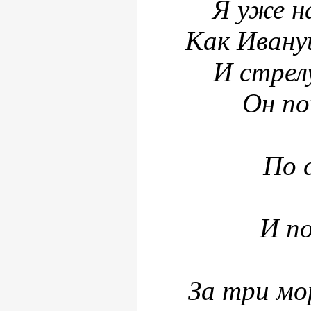
Я уже н
Как Ивану
И стрел
Он по
По 
И по
За три мо