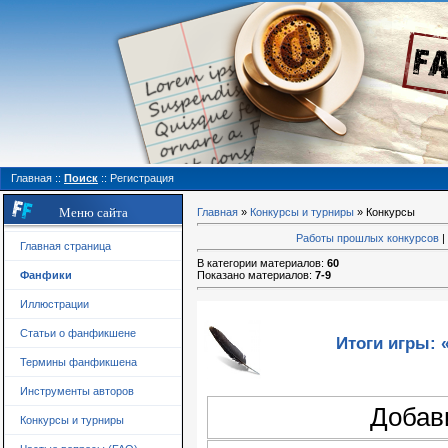
Главная
::
Поиск
::
Регистрация
Меню сайта
Главная
»
Конкурсы и турниры
» Конкурсы
Работы прошлых конкурсов
|
Главная страница
В категории материалов
:
60
Фанфики
Показано материалов
:
7-9
Иллюстрации
Статьи о фанфикшене
Итоги игры: 
Термины фанфикшена
Инструменты авторов
Добав
Конкурсы и турниры