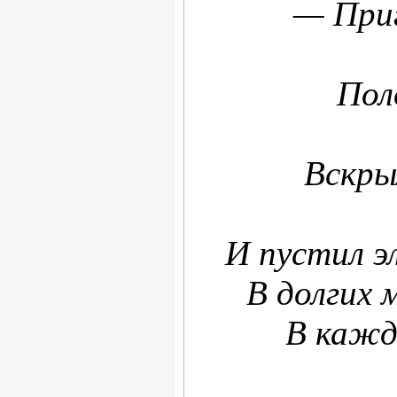
— Приг
Пол
Вскры
И пустил э
В долгих 
В кажд