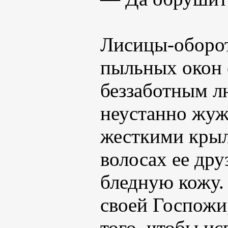
Лисицы-оборотн
пыльных окон 
беззаботным л
неустанно жуж
жесткими крыл
волосах ее друз
бледную кожу.
своей Госпожи
того, чтобы ис