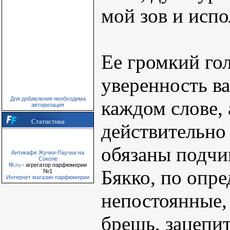
мой зов и исп
Ее громкий гол
уверенность в
Для добавления необходима
каждом слове, 
авторизация
Статистика
действительно
обязаны подчи
Антикафе Жучки-Паучки на
Соколе
fifi.ru
- агрегатор парфюмерии
Бякко, по опр
№1
Интернет магазин парфюмерии
непостоянные,
брешь, зацепит