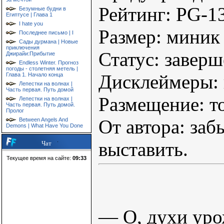
Рейтинг: PG-1
Безумные будни в
Египтусе | Глава 1
I hate you
Размер: миник
Последнее письмо | I
Сады дурмана | Новые
приключения
Статус: завер
Джирайи:Прибытие
Endless Winter. Прогноз
погоды - столетняя метель |
Дисклеймеры: 
Глава 1. Начало конца
Лепестки на волнах |
Часть первая. Путь домой
Размещение: т
Лепестки на волнах |
Часть первая. Путь домой.
Пролог
От автора: заб
Between Angels And
Demons | What Have You Done
выставить.
Чат
Текущее время на сайте:
09:33
— О, духи уро