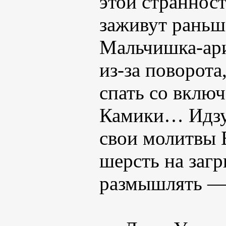
этой странност
заживут раньше
Мальчишка-ари
из-за поворота
спать со вклю
Камики… Идзу
свои молитвы 
шерсть на загр
размышлять — 