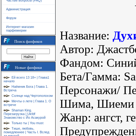
Частые вопросы (FAQ)
Администрация
Форум
Интернет магазин
парфюмерии
Название:
Дух
Поиск фанфиков
Автор: Джастб
Фандом: Сини
Новые фанфики
Бета/Гамма: Sa
Ей всего 13 18+ | Глава1
начало
Персонажи/ Пе
Наёмник Бога | Глава 1.
Встреча
Солнце над Чертополохом
Шима, Шиеми
Мечты о лете | Глава 1. О
встрече
Shaman King.
Жанр: ангст, ге
Перезагрузка | Ukfdf
Знакомство с Йо Асакурой
Только ты | You must
Предупреждени
Тише, любовь,
помедленнее | Часть I. Вслед
за мечтой