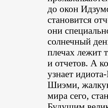
до окон Идзумо
становится отч
они специальн
солнечный день
плечах лежит 
и отчетов. А к
узнает идиота
Шиэми, жалкую
мира сего, ст
Будущим велик