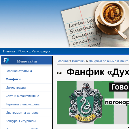
Главная
::
Поиск
::
Регистрация
Меню сайта
Главная
»
Фанфики
»
Фанфики по аниме и манге
Фанфик «Дух
Главная страница
Фанфики
Иллюстрации
Статьи о фанфикшене
Термины фанфикшена
Инструменты авторов
Конкурсы и турниры