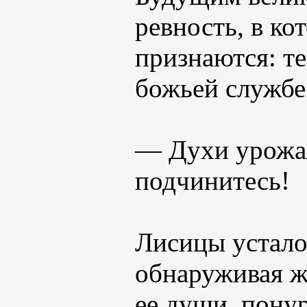
ревность, в ко
признаются: т
божьей службе
— Духи урожа
подчинитесь!
Лисицы устало 
обнаруживая ж
ее души, пону