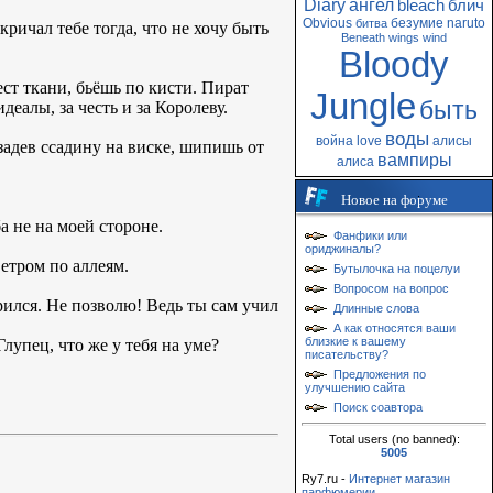
Diary
ангел
bleach
блич
Obvious
безумие
naruto
битва
ричал тебе тогда, что не хочу быть
Beneath
wings
wind
Bloody
ст ткани, бьёшь по кисти. Пират
Jungle
быть
деалы, за честь и за Королеву.
воды
война
love
алисы
задев ссадину на виске, шипишь от
вампиры
алиса
Новое на форуме
а не на моей стороне.
Фанфики или
ориджиналы?
етром по аллеям.
Бутылочка на поцелуи
Вопросом на вопрос
рился. Не позволю! Ведь ты сам учил
Длинные слова
А как относятся ваши
близкие к вашему
Глупец, что же у тебя на уме?
писательству?
Предложения по
улучшению сайта
Поиск соавтора
Total users (no banned):
5005
Ry7.ru -
Интернет магазин
парфюмерии