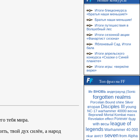
Новые конкурсы
Итоги блицконкурса
«Братья наши меньшие!»
Братья наши меньшие!
Итоги путешествия в
Волшебный лес
Итоги сезонной акции
«Фанартист сезона»
Яблоневый Сад. Итоги
бала
Итоги апрельского
конкурса «Сказки о Синей
планете»
Итоги игры: «верю/не
верю»
Топ фраз на FF
вновь
life
андеграунд
(Sonic
forgotten realms
Porcelain
Bound
shine
Silver
Disciples III
вторая
young
NC-17
warhammer 40000
весна
Вергилий
Mortal Kombat
mass
Forever
Revelation
effect
буду
го тебя мира.
league of
with
весы
legends
Warhammer 40 000
ить, твой дух силён, а народ
seven
ангст
from
Alpha
nkar