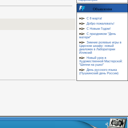
Объявления
С 8 марта!
Добро пожаловать!
С Новым Годом!
С праздником "День
матери"
Зимние ролевые игры в
Царском шкафу: новый
диаложек в Лаборатории
Иллюзий
Новый урок в
Художественной Мастерской:
"Шепни на ушко"
День русского языка
(Пушкинский день России)