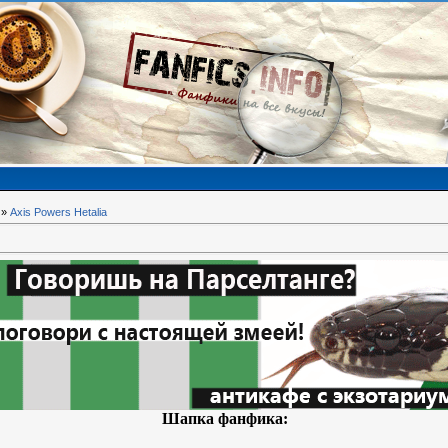
»
Axis Powers Hetalia
Шапка фанфика: