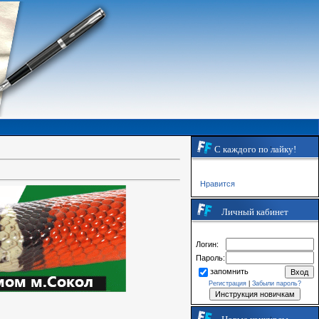
С каждого по лайку!
Нравится
Личный кабинет
Логин:
Пароль:
запомнить
Регистрация
|
Забыли пароль?