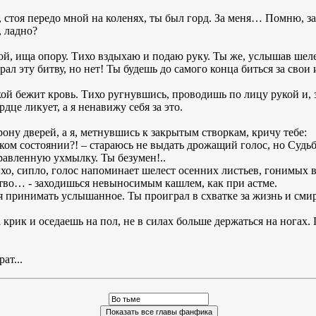
, стоя передо мной на коленях, ты был горд. За меня… Помню, зак
, ладно?
ой, ища опору. Тихо вздыхаю и подаю руку. Ты же, услышав шеле
л эту битву, но нет! Ты будешь до самого конца биться за свои и
кой бежит кровь. Тихо ругнувшись, проводишь по лицу рукой и, 
дце ликует, а я ненавижу себя за это.
рону дверей, а я, метнувшись к закрытым створкам, кричу тебе:
аком состоянии?! – стараюсь не выдать дрожащий голос, но Судьб
равленную ухмылку. Ты безумен!..
хо, сипло, голос напоминает шелест осенних листьев, гонимых в
тво… - заходишься невыносимым кашлем, как при астме.
я принимать услышанное. Ты проиграл в схватке за жизнь и сми
 крик и оседаешь на пол, не в силах больше держаться на ногах. 
!
ат...