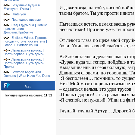
Безумные будни в
И даже тогда, на той ужасной войне
Египтусе | Глава 1
твоим братом. Ты уж прости идиота
I hate you
Последнее письмо | I
Пытаешься встать, взмахиваешь рук
Сады дурмана | Новые
несчастный! Признай уже, ты проигра
приключения
Джирайи:Прибытие
Endless Winter. Прогноз
От левого глаза по щеке алой струй
погоды - столетняя метель |
боли. Упиваюсь твоей слабостью, сер
Глава 1. Начало конца
Лепестки на волнах |
Часть первая. Путь домой
Всё же встаешь и делаешь шаг в сто
Лепестки на волнах |
-Дурак, куда ты теперь пойдёшь в т
Часть первая. Путь домой.
Выдавливаешь из себя больную, зат
Пролог
Давишься словами, но говоришь. Ти
Between Angels And
Demons | What Have You Done
-Я бесполезен… помнишь, то сущес
Нет! Мой мозг напрочь отказываетс
Чат
– сдаваться нельзя, это удел трусов.
-Прочь с дороги! - ты срываешься на
Текущее время на сайте:
11:32
-Я слепой, не нужный. Уйди на фиг
Глупый, глупый Артур… Дорогой бр