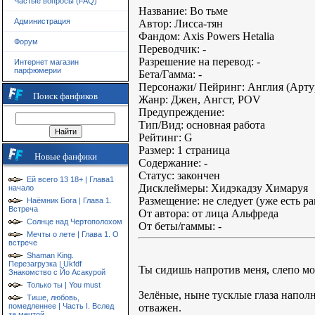
Частые вопросы (FAQ)
Название: Во тьме
Администрация
Автор: Лисса-тян
Фандом: Axis Powers Hetalia
Форум
Переводчик: -
Разрешение на перевод: -
Интернет магазин
парфюмерии
Бета/Гамма: -
Персонажи/ Пейринг: Англия (Арту
Поиск фанфиков
Жанр: Джен, Ангст, POV
Предупреждение:
Тип/Вид: основная работа
Рейтинг: G
Размер: 1 страница
Новые фанфики
Содержание: -
Статус: закончен
Ей всего 13 18+ | Глава1
Дисклеймеры: Хидэкадзу Химаруя
начало
Размещение: не следует (уже есть 
Наёмник Бога | Глава 1.
Встреча
От автора: от лица Альфреда
Солнце над Чертополохом
От беты/гаммы: -
Мечты о лете | Глава 1. О
встрече
Shaman King.
Перезагрузка | Ukfdf
Ты сидишь напротив меня, слепо мор
Знакомство с Йо Асакурой
Только ты | You must
Зелёные, ныне тусклые глаза наполн
Тише, любовь,
отважен.
помедленнее | Часть I. Вслед
за мечтой