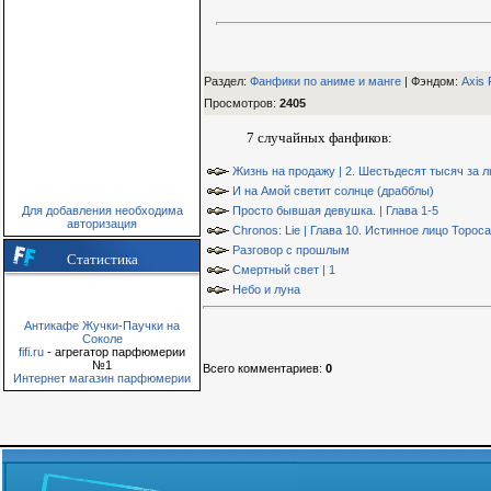
Раздел:
Фанфики по аниме и манге
| Фэндом
:
Axis 
Просмотров
:
2405
7 случайных фанфиков:
Жизнь на продажу | 2. Шестьдесят тысяч за 
И на Амой светит солнце (драбблы)
Для добавления необходима
Просто бывшая девушка. | Глава 1-5
авторизация
Chronos: Lie | Глава 10. Истинное лицо Тороса
Разговор с прошлым
Статистика
Смертный свет | 1
Небо и луна
Антикафе Жучки-Паучки на
Соколе
fifi.ru
- агрегатор парфюмерии
№1
Всего комментариев
:
0
Интернет магазин парфюмерии