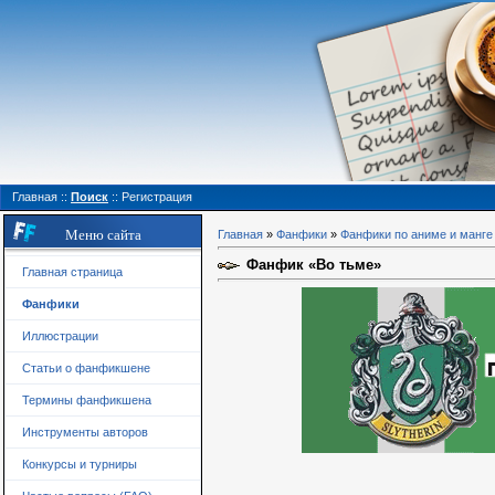
Главная
::
Поиск
::
Регистрация
Меню сайта
Главная
»
Фанфики
»
Фанфики по аниме и манге
Фанфик «Во тьме»
Главная страница
Фанфики
Иллюстрации
Статьи о фанфикшене
Термины фанфикшена
Инструменты авторов
Конкурсы и турниры