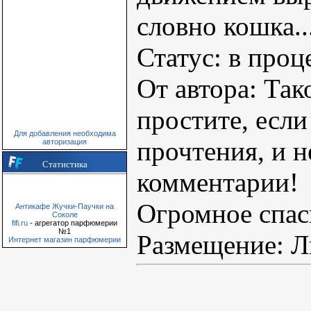
словно кошка..
Статус: в проц
От автора: Так
простите, если
Для добавления необходима
прочтения, и н
авторизация
Статистика
комментарии!
Огромное спа
Антикафе Жучки-Паучки на
Соколе
fifi.ru
- агрегатор парфюмерии
№1
Размещение: Л
Интернет магазин парфюмерии