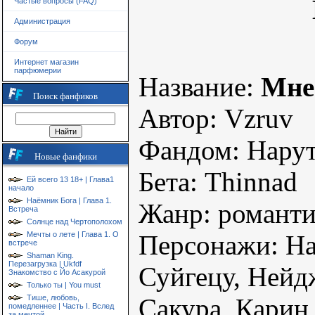
Частые вопросы (FAQ)
Администрация
Форум
Интернет магазин
парфюмерии
Название:
Мне 
Поиск фанфиков
Автор: Vzruv
Фандом: Нарут
Новые фанфики
Бета: Thinnad
Ей всего 13 18+ | Глава1
начало
Наёмник Бога | Глава 1.
Жанр: романти
Встреча
Солнце над Чертополохом
Персонажи: На
Мечты о лете | Глава 1. О
встрече
Shaman King.
Перезагрузка | Ukfdf
Суйгецу, Нейд
Знакомство с Йо Асакурой
Только ты | You must
Сакура, Карин,
Тише, любовь,
помедленнее | Часть I. Вслед
за мечтой