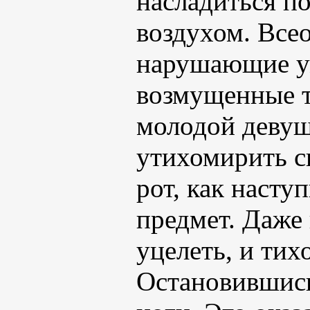
насладиться п
воздухом. Все
нарушающие у
возмущенные 
молодой девуш
утихомирить с
рот, как насту
предмет. Даже 
уцелеть, и тих
Остановившись