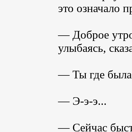
это означало 
— Доброе утро
улыбаясь, сказ
— Ты где была
— Э-э-э...
— Сейчас быст