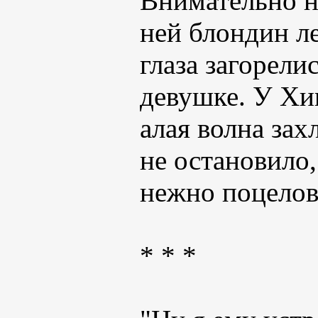
Внимательно н
ней блондин л
глаза загорели
девушке. У Хи
алая волна зах
не остановило,
нежно поцелов
* * *