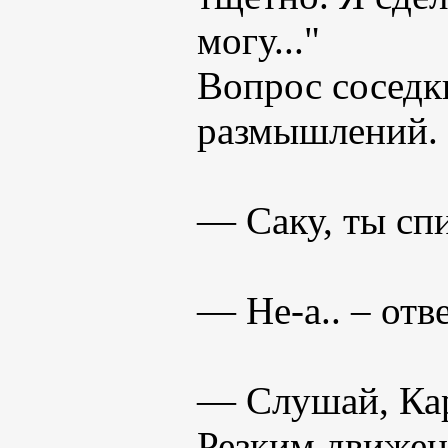
могу..."
Вопрос соседк
размышлений.
— Саку, ты сп
— Не-а.. – отв
— Слушай, Кар
Резким движен