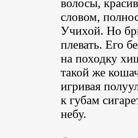
волосы, красив
словом, полнос
Учихой. Но бр
плевать. Его 
на походку хи
такой же кошач
игривая полуу
к губам сигаре
небу.