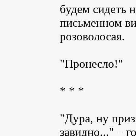
будем сидеть н
письменном ви
розоволосая.
"Пронесло!"
* * *
"Дура, ну приз
завидно..." – 