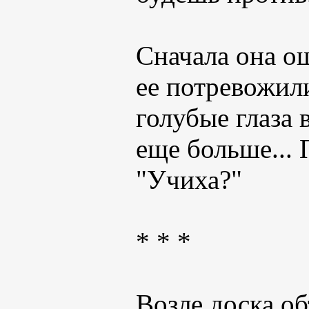
Сначала она ощ
ее потревожили
голубые глаза 
еще больше... 
"Учиха?"
* * *
Возле доска об