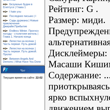
Безумные будни в
Рейтинг: G .
Египтусе | Глава 1
I hate you
Размер: миди.
Последнее письмо | I
Сады дурмана | Новые
приключения
Джирайи:Прибытие
Предупрежден
Endless Winter. Прогноз
погоды - столетняя метель |
Глава 1. Начало конца
альтернативна
Лепестки на волнах |
Часть первая. Путь домой
Лепестки на волнах |
Дисклеймеры: 
Часть первая. Путь домой.
Пролог
Between Angels And
Масаши Кишимо
Demons | What Have You Done
Чат
Содержание: ..
Текущее время на сайте:
22:02
приоткрываясь 
ярко вспыхнул
движением выр