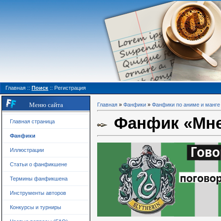
Главная
::
Поиск
::
Регистрация
Меню сайта
Главная
»
Фанфики
»
Фанфики по аниме и манге
Фанфик «Мне 
Главная страница
Фанфики
Иллюстрации
Статьи о фанфикшене
Термины фанфикшена
Инструменты авторов
Конкурсы и турниры