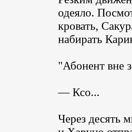
одеяло. Посмо
кровать, Сакур
набирать Кари
"Абонент вне 
— Ксо...
Через десять м
и Харуно отпр