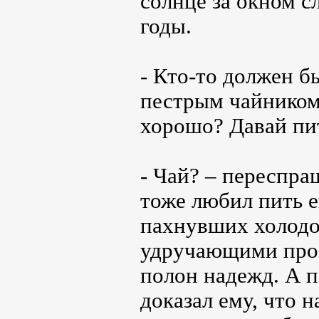
солнце за окном сл
годы.
- Кто-то должен бы
пестрым чайником 
хорошо? Давай пит
- Чай? – переспра
тоже любил пить 
пахнувших холодо
удручающими проб
полон надежд. А 
доказал ему, что 