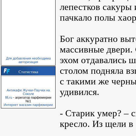
лепестков сакуры 
пачкало полы хаор
Бог аккуратно выт
массивные двери.
эхом отдавались ш
Для добавления необходима
авторизация
столом подняла вз
Статистика
с такими же черны
удивился.
Антикафе Жучки-Паучки на
Соколе
fifi.ru
- агрегатор парфюмерии
№1
Интернет магазин парфюмерии
- Старик умер? – 
кресло. Из щели в