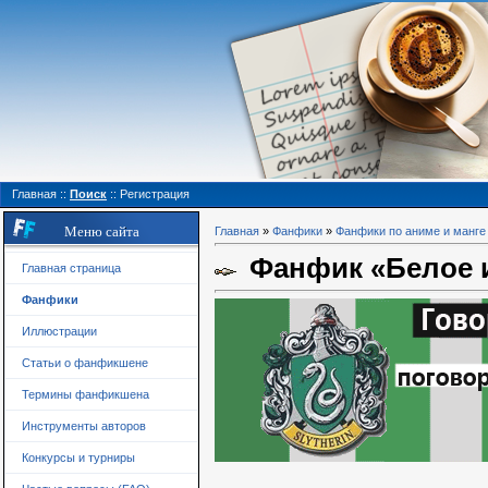
Главная
::
Поиск
::
Регистрация
Меню сайта
Главная
»
Фанфики
»
Фанфики по аниме и манге
Фанфик «Белое 
Главная страница
Фанфики
Иллюстрации
Статьи о фанфикшене
Термины фанфикшена
Инструменты авторов
Конкурсы и турниры