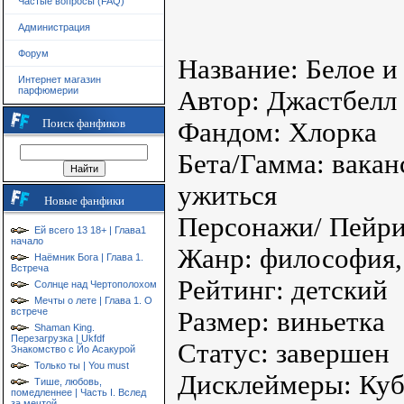
Частые вопросы (FAQ)
Администрация
Форум
Название: Белое и
Интернет магазин
парфюмерии
Автор: Джастбелл
Поиск фанфиков
Фандом: Хлорка
Бета/Гамма: вакан
ужиться
Новые фанфики
Персонажи/ Пейри
Ей всего 13 18+ | Глава1
начало
Жанр: философия, 
Наёмник Бога | Глава 1.
Встреча
Рейтинг: детский
Солнце над Чертополохом
Мечты о лете | Глава 1. О
встрече
Размер: виньетка
Shaman King.
Перезагрузка | Ukfdf
Статус: завершен
Знакомство с Йо Асакурой
Только ты | You must
Дисклеймеры: Куб
Тише, любовь,
помедленнее | Часть I. Вслед
за мечтой