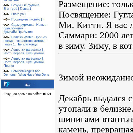
Размещение: тольк
Безумные будни в
Египтусе | Глава 1
Посвящение: Гугла
I hate you
Последнее письмо | I
Ми. Китти. Я вас 
Сады дурмана | Новые
приключения
Джирайи:Прибытие
Саммари: 2000 лет
Endless Winter. Прогноз
погоды - столетняя метель |
в зиму. Зиму, в ко
Глава 1. Начало конца
Лепестки на волнах |
Часть первая. Путь домой
Лепестки на волнах |
Часть первая. Путь домой.
Пролог
Between Angels And
Зимой неожиданно
Demons | What Have You Done
Чат
Текущее время на сайте:
01:21
Декабрь выдался 
утопали в белизне
шинигами втаптыв
камень, превращая