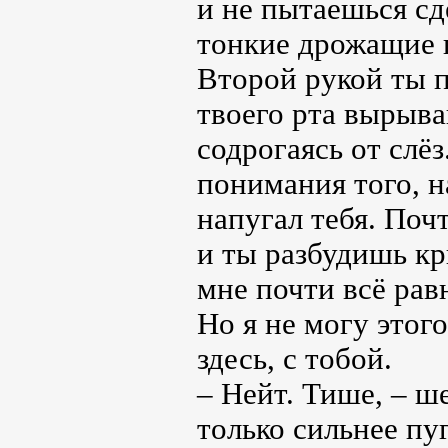
и не пытаешься сд
тонкие дрожащие 
Второй рукой ты 
твоего рта вырыв
содрогаясь от слё
понимания того, н
напугал тебя. Поч
и ты разбудишь кр
мне почти всё рав
Но я не могу этог
здесь, с тобой.
– Нейт. Тише, – ш
только сильнее пуг