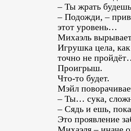
– Ты жрать будешь
– Подожди, – прив
этот уровень…
Михаэль вырывает 
Игрушка цела, как
точно не пройдёт
Проигрыш.
Что-то будет.
Мэйл поворачивае
– Ты… сука, слож
– Сядь и ешь, пок
Это проявление за
Михаэля – иначе о