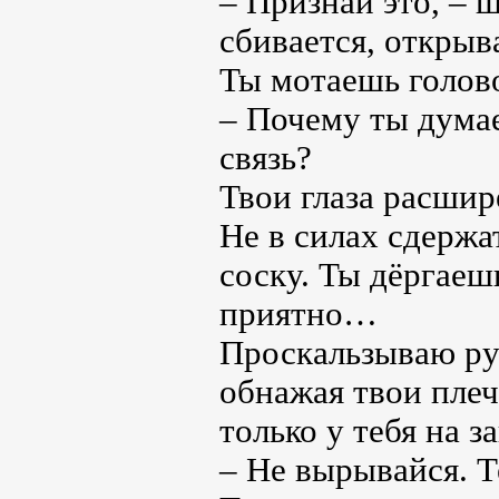
– Признай это, – 
сбивается, открыв
Ты мотаешь голов
– Почему ты думае
связь?
Твои глаза расшир
Не в силах сдержа
соску. Ты дёргаеш
приятно…
Проскальзываю рук
обнажая твои плеч
только у тебя на з
– Не вырывайся. Т