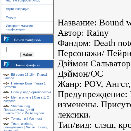
Частые вопросы (FAQ)
Администрация
Форум
Название: Bound wi
Интернет магазин
парфюмерии
Автор: Rainy
Поиск фанфиков
Фандом: Death not
Персонажи/ Пейри
Дэймон Сальваторе
Новые фанфики
Дэймон/OC
Ей всего 13 18+ | Глава1
начало
Жанр: POV, Ангст,
Наёмник Бога | Глава 1.
Встреча
Предупреждение: 
Солнце над Чертополохом
Мечты о лете | Глава 1. О
встрече
изменены. Присут
Shaman King.
Перезагрузка | Ukfdf
лексики.
Знакомство с Йо Асакурой
Только ты | You must
Тип/вид: слэш, кр
Тише, любовь,
помедленнее | Часть I. Вслед
за мечтой