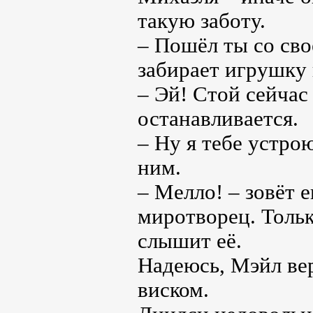
такую заботу.
– Пошёл ты со сво
забирает игрушку 
– Эй! Стой сейчас
останавливается.
– Ну я тебе устро
ним.
– Мелло! – зовёт е
миротворец. Толь
слышит её.
Надеюсь, Мэйл ве
виском.