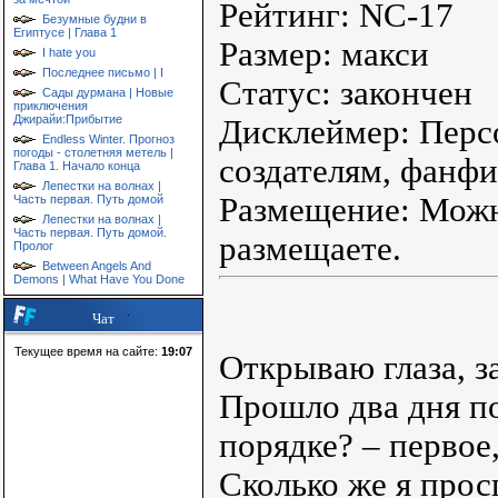
Рейтинг: NC-17
Безумные будни в
Египтусе | Глава 1
Размер: макси
I hate you
Последнее письмо | I
Статус: закончен
Сады дурмана | Новые
приключения
Джирайи:Прибытие
Дисклеймер: Перс
Endless Winter. Прогноз
погоды - столетняя метель |
создателям, фанфи
Глава 1. Начало конца
Лепестки на волнах |
Размещение: Можно
Часть первая. Путь домой
Лепестки на волнах |
Часть первая. Путь домой.
размещаете.
Пролог
Between Angels And
Demons | What Have You Done
Чат
Текущее время на сайте:
19:07
Открываю глаза, з
Прошло два дня по
порядке? – первое
Сколько же я прос