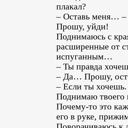
плакал?
– Оставь меня… –
Прошу, уйди!
Поднимаюсь с края
расширенные от ст
испуганным…
– Ты правда хочеш
– Да… Прошу, ост
– Если ты хочешь.
Поднимаю твоего м
Почему-то это ка
его в руке, прижим
Поворачиваюсь к 