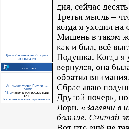
дня, сейчас десят
Третья мысль – что
когда я уходил на 
Мишень в таком же
как и был, всё выг
Подушка. Когда я у
Для добавления необходима
авторизация
вернулся, она была
Статистика
обратил внимани
Сбрасываю подушку
Антикафе Жучки-Паучки на
Соколе
fifi.ru
- агрегатор парфюмерии
Другой почерк, но
№1
Интернет магазин парфюмерии
Лори. «
Загляни в 
больше. Считай э
Вот что ещё не та