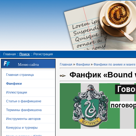
Главная
::
Поиск
::
Регистрация
Меню сайта
Главная
»
Фанфики
»
Фанфики по аниме и манге
Фанфик «Bound wit
Главная страница
Фанфики
Иллюстрации
Статьи о фанфикшене
Термины фанфикшена
Инструменты авторов
Конкурсы и турниры