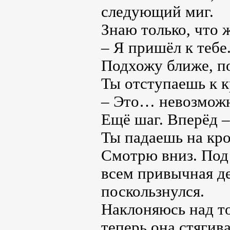
следующий миг.
Знаю только, что ж
– Я пришёл к тебе
Подхожу ближе, п
Ты отступаешь к к
– Это… невозможн
Ещё шаг. Вперёд –
Ты падаешь на кро
Смотрю вниз. Под
всем привычная де
поскользнулся.
Наклоняюсь над то
теперь она стягива