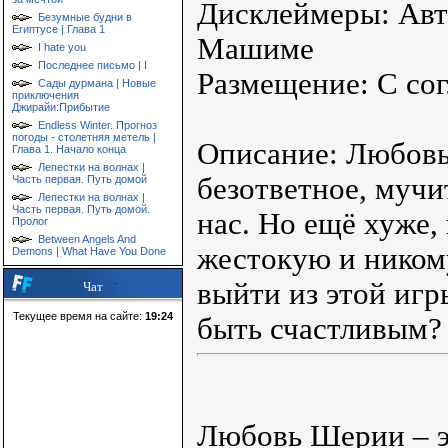
Дисклеймеры: Авт
Безумные будни в
Египтусе | Глава 1
Машиме
I hate you
Последнее письмо | I
Размещение: С сог
Сады дурмана | Новые
приключения
Джирайи:Прибытие
Endless Winter. Прогноз
погоды - столетняя метель |
Описание: Любовь 
Глава 1. Начало конца
Лепестки на волнах |
безответное, мучи
Часть первая. Путь домой
Лепестки на волнах |
Часть первая. Путь домой.
нас. Но ещё хуже,
Пролог
Between Angels And
жестокую и никому
Demons | What Have You Done
выйти из этой игр
Чат
Текущее время на сайте:
19:24
быть счастливым?
Любовь Шерии – э