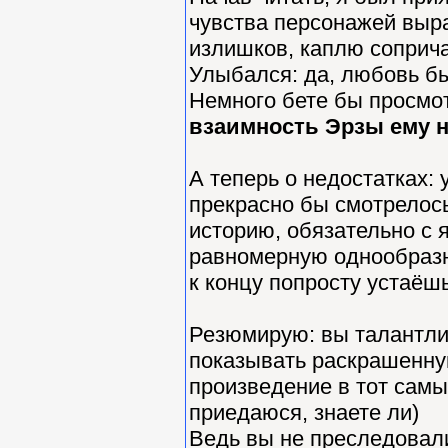
чувства персонажей выр
излишков, каплю соприч
Улыбался: да, любовь бы
Немного бете бы просмотр
взаимность Эрзы ему н
А теперь о недостатках: 
прекрасно бы смотрелось
историю, обязательно с 
равномерную однообразну
к концу попросту устаёшь
Резюмирую: вы талантлив
показывать раскрашенную
произведение в тот самы
приедаюся, знаете ли)
Ведь вы не преследовали