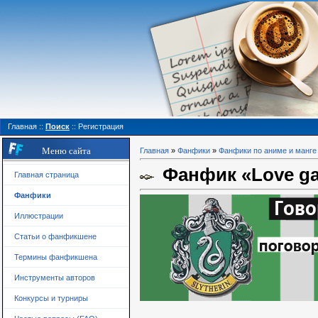
Главная
::
Поиск
::
Регистрация
Меню сайта
Главная
»
Фанфики
»
Фанфики по аниме и манге
Фанфик «Love g
Главная страница
Фанфики
Иллюстрации
Статьи о фанфикшене
Термины фанфикшена
Инструменты авторов
Конкурсы и турниры