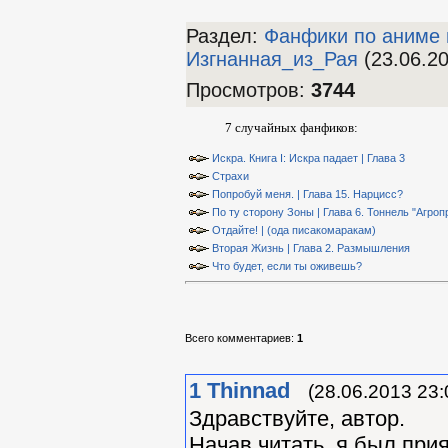
Раздел:
Фанфики по аниме 
Изгнанная_из_Рая
(23.06.20
Просмотров
:
3744
7 случайных фанфиков:
Искра. Книга I: Искра падает | Глава 3
Страхи
Попробуй меня. | Глава 15. Нарцисс?
По ту сторону Зоны | Глава 6. Тоннель "Агро
Отдайте! | (ода писакомаракам)
Вторая Жизнь | Глава 2. Размышления
Что будет, если ты оживешь?
Всего комментариев
:
1
1
Thinnad
(28.06.2013 23:
Здравствуйте, автор.
Начав читать, я был прия