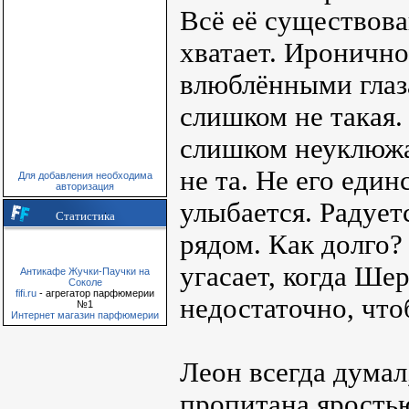
Всё её существова
хватает. Иронично
влюблёнными глаз
слишком не такая.
слишком неуклюжа
не та. Не его еди
Для добавления необходима
авторизация
улыбается. Радует
Статистика
рядом. Как долго?
угасает, когда Ше
Антикафе Жучки-Паучки на
Соколе
fifi.ru
- агрегатор парфюмерии
недостаточно, что
№1
Интернет магазин парфюмерии
Леон всегда думал
пропитана ярость