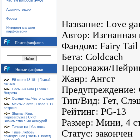
Частые вопросы (FAQ)
Администрация
Форум
Название: Love g
Интернет магазин
парфюмерии
Автор: Изгнанная 
Поиск фанфиков
Фандом: Fairy Tail
Бета: Coldcach
Персонажи/Пейрин
Новые фанфики
Жанр: Ангст
Ей всего 13 18+ | Глава1
начало
Предупреждение:
Наёмник Бога | Глава 1.
Встреча
Тип/Вид: Гет, Слэ
Солнце над Чертополохом
Мечты о лете | Глава 1. О
встрече
Рейтинг: PG-13
Shaman King.
Перезагрузка | Ukfdf
Размер: Мини, 4 
Знакомство с Йо Асакурой
Только ты | You must
Статус: закончен
Тише, любовь,
помедленнее | Часть I. Вслед
за мечтой