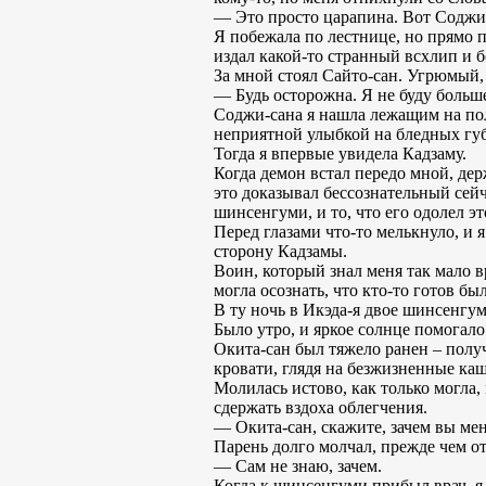
— Это просто царапина. Вот Соджи 
Я побежала по лестнице, но прямо п
издал какой-то странный всхлип и 
За мной стоял Сайто-сан. Угрюмый,
— Будь осторожна. Я не буду больш
Соджи-сана я нашла лежащим на пол
неприятной улыбкой на бледных губ
Тогда я впервые увидела Кадзаму.
Когда демон встал передо мной, держ
это доказывал бессознательный сей
шинсенгуми, и то, что его одолел эт
Перед глазами что-то мелькнуло, и 
сторону Кадзамы.
Воин, который знал меня так мало 
могла осознать, что кто-то готов бы
В ту ночь в Икэда-я двое шинсенгу
Было утро, и яркое солнце помогал
Окита-сан был тяжело ранен – получ
кровати, глядя на безжизненные ка
Молилась истово, как только могла, 
сдержать вздоха облегчения.
— Окита-сан, скажите, зачем вы ме
Парень долго молчал, прежде чем от
— Сам не знаю, зачем.
Когда к шинсенгуми прибыл врач, я