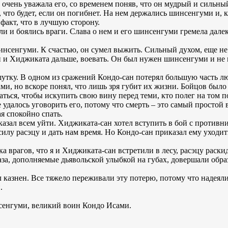
 очень уважала его, со временем поняв, что он мудрый и сильн
, что будет, если он погибнет. На нем держались шинсенгуми и, ка
 факт, что в лучшую сторону.
и и боялись враги. Слава о нем и его шинсенгуми гремела дале
инсенгуми. К счастью, он сумел выжить. Сильный духом, еще н
 и Хиджиката дальше, воевать. Он был нужен шинсенгуми и не мо
утку. В одном из сражений Кондо-сан потерял большую часть лю
ми, но вскоре понял, что лишь зря губит их жизни. Бойцов был
даться, чтобы искупить свою вину перед теми, кто полег на том п
удалось уговорить его, потому что смерть – это самый простой в
ая спокойно спать.
азал всем уйти. Хиджиката-сан хотел вступить в бой с противн
 силу расэцу и дать нам время. Но Кондо-сан приказал ему уходи
ка врагов, что я и Хиджиката-сан встретили в лесу, расэцу раскид
а, дополняемые дьявольской улыбкой на губах, довершали образ.
 казнен. Все тяжело переживали эту потерю, потому что надеял
.
сенгуми, великий воин Кондо Исами.