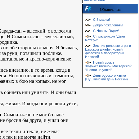
Объявления
С 8 марта!
Добро пожаловать!
Харада-сан – высокий, с волосами
С Новым Годом!
нце. И Симпати-сан – мускулистый,
С праздником "День
матери"
 родника.
Зимние ролевые игры в
по обе стороны от меня. Я боялась,
Царском шкафу: новый
я за руки, потащили поближе.
диаложек в Лаборатории
Иллюзий
т каштановые и красно-коричневые
Новый урок в
Художественной Мастерской:
сь внезапно, в то время, когда в
"Шепни на ушко"
еня. Но они появились из темноты,
День русского языка
(Пушкинский день России)
равных в бою на копьях, не мог
сь обидеть или унизить. И они были
, живые. И когда они решили уйти,
н. Симпати-сан не мог больше
 не бросил бы друга, и ушли они
все текли и текли, не желая
 я так и не могла найти.