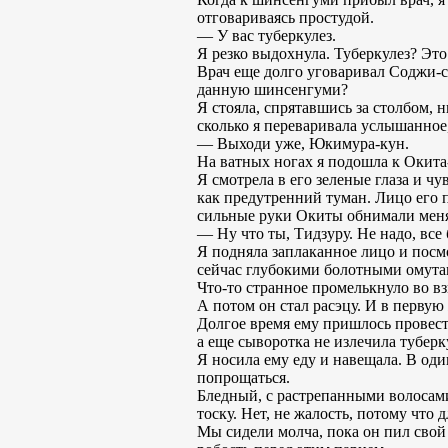
отговариваясь простудой.
— У вас туберкулез.
Я резко выдохнула. Туберкулез? Это
Врач еще долго уговаривал Соджи-са
данную шинсенгуми?
Я стояла, спрятавшись за столбом, 
сколько я переваривала услышанное,
— Выходи уже, Юкимура-кун.
На ватных ногах я подошла к Окита-
Я смотрела в его зеленые глаза и чу
как предутренний туман. Лицо его по
сильные руки Окиты обнимали меня 
— Ну что ты, Тидзуру. Не надо, все 
Я подняла заплаканное лицо и посмо
сейчас глубокими болотными омута
Что-то странное промелькнуло во вз
А потом он стал расэцу. И в первую 
Долгое время ему пришлось провести
а еще сыворотка не излечила тубер
Я носила ему еду и навещала. В од
попрощаться.
Бледный, с растрепанными волосами
тоску. Нет, не жалость, потому что 
Мы сидели молча, пока он пил свой