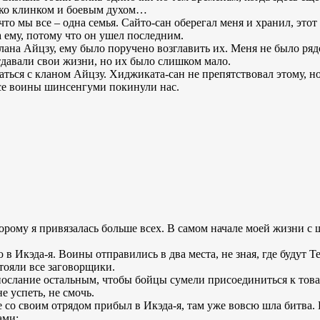
лько клинком и боевым духом…
что мы все – одна семья. Сайто-сан оберегал меня и хранил, это
 ему, потому что он ушел последним.
лана Айцзу, ему было поручено возглавить их. Меня не было ряд
давали свои жизни, но их было слишком мало.
аться с кланом Айцзу. Хиджиката-сан не препятствовал этому, но
все воины шинсенгуми покинули нас.
торому я привязалась больше всех. В самом начале моей жизни с
 в Икэда-я. Воины отправились в два места, не зная, где будут Т
тояли все заговорщики.
послание остальным, чтобы бойцы сумели присоединиться к това
е успеть, не смочь.
е со своим отрядом прибыл в Икэда-я, там уже вовсю шла битва.
ами: