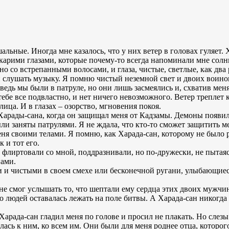
альные. Иногда мне казалось, что у них ветер в головах гуляет. 
и карими глазами, которые почему-то всегда напоминали мне сол
но со встрепанными волосами, и глаза, чистые, светлые, как два
 слушать музыку. Я помню чистый неземной свет и двоих воинов 
 ведь мы были в патруле, но они лишь засмеялись и, схватив мен
тебе все подвластно, и нет ничего невозможного. Ветер трепле
ица. И в глазах – озорство, мгновения покоя.
х Харады-сана, когда он защищал меня от Кадзамы. Демоны появили
ли заняты патрулями. Я не ждала, что кто-то сможет защитить м
еня своими телами. Я помню, как Харада-сан, которому не было 
 и тот его.
а флиртовали со мной, поддразнивали, но по-дружески, не пытая
нами.
и чистыми в своем смехе или бесконечной ругани, улыбающиеся
 не смог услышать то, что шептали ему сердца этих двоих мужчи
го людей оставалась лежать на поле битвы. А Харада-сан никогда
Харада-сан гладил меня по голове и просил не плакать. Но слезы 
лась к ним, ко всем им. Они были для меня роднее отца, которого