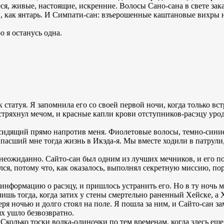
я, живые, настоящие, искренние. Волосы Сано-сана в свете зак
 как янтарь. И Симпати-сан: взъерошенные каштановые вихры на
о я останусь одна.
статуя. Я запомнила его со своей первой ночи, когда только вс
встряхнул мечом, и красные капли крови отступников-расэцу ур
сидящий прямо напротив меня. Фиолетовые волосы, темно-синие
пасший мне тогда жизнь в Икэда-я. Мы вместе ходили в патрули
неожиданно. Сайто-сан был одним из лучших мечников, и его по
нулся, потому что, как оказалось, выполнял секретную миссию, 
информацию о расэцу, и пришлось устранить его. Но в ту ночь 
ишь тогда, когда затих у стены смертельно раненный Хейске, а 
еря ночью и долго стоял на поле. Я пошла за ним, и Сайто-сан за
х ушло безвозвратно.
 Сколько тоски волка-одиночки по тем временам, когда здесь ещ