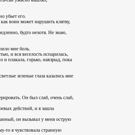
о убьет его.
 как воин может нарушить клятву,
едленно, будто нехотя. Не знаю,
нило мне боль.
тью, и вся веселость испарилась,
о и плакала, горько, навзрыд, пока
светлые зеленые глаза казались мне
рировать. Он был слаб, очень слаб,
оевых действий, и я зашла
ванный, он вызывал у меня острую
му-то я чувствовала странную