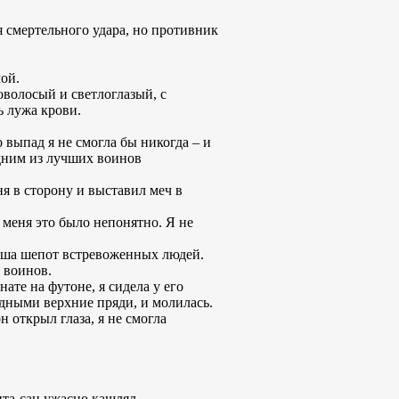
я смертельного удара, но противник
ой.
оволосый и светлоглазый, с
ь лужа крови.
о выпад я не смогла бы никогда – и
одним из лучших воинов
я в сторону и выставил меч в
 меня это было непонятно. Я не
лыша шепот встревоженных людей.
 воинов.
ате на футоне, я сидела у его
дными верхние пряди, и молилась.
н открыл глаза, я не смогла
ита-сан ужасно кашлял,