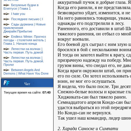
аккуратный пучок и добрые глаза. Я
Безумные будни в
Когда его ранили, я не представляла
Египтусе | Глава 1
безвозвратно уйдет, изменится, и не
I hate you
На него равнялись товарищи, уважал
Последнее письмо | I
однажды его подстрелили в лесу.
Сады дурмана | Новые
Раненного, его доставили в штаб Ш
приключения
Джирайи:Прибытие
тяжелого ранения, он отбыл со мной
Endless Winter. Прогноз
вокруг воевали.
погоды - столетняя метель |
Его боевой дух сыграл с ним злую ш
Глава 1. Начало конца
бросился в бой с несколькими воина
Лепестки на волнах |
Часть первая. Путь домой
И тогда он захотел выйти к врагу, с
Лепестки на волнах |
призрачную надежду на победу. Мне 
Часть первая. Путь домой.
грузом вины, что снедал его, не дав
Пролог
Когда враги окружили штаб, он прик
Between Angels And
Demons | What Have You Done
его по силе. Он хотел использовать
воин, не мог его ослушаться.
Чат
Я видела, что было после. Три десят
Снежно-белые волосы и красные глаз
Текущее время на сайте:
07:40
Хиджиката-сан был тяжело ранен.
Семнадцатого апреля Кондо-сан был
удастся выбраться из этой передряги
Но Кондо-сан не вернулся.
Так ушел наш командир, лидер шин
2. Харада Саноске и Симпати