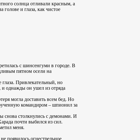
атного солнца отливали красным, а
 голове и глаза, как чистое
третилась с шинсенгуми в городе. В
одливым пятном осели на
 глаза. Привлекательный, но
, и однажды он ушел из отряда
теря могла доставить всем бед. Но
порученную командиром – шпионил за
мы снова столкнулись с демонами. И
Харада почти выбился из сил.
метил меня.
е не появилось огнестрельное