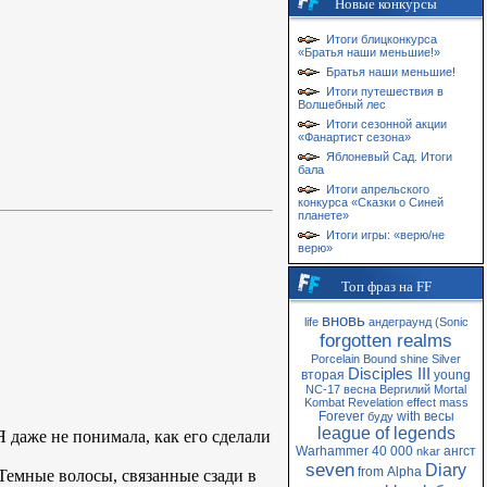
Новые конкурсы
Итоги блицконкурса
«Братья наши меньшие!»
Братья наши меньшие!
Итоги путешествия в
Волшебный лес
Итоги сезонной акции
«Фанартист сезона»
Яблоневый Сад. Итоги
бала
Итоги апрельского
конкурса «Сказки о Синей
планете»
Итоги игры: «верю/не
верю»
Топ фраз на FF
вновь
life
андеграунд
(Sonic
forgotten realms
Porcelain
Bound
shine
Silver
Disciples III
вторая
young
NC-17
весна
Вергилий
Mortal
Kombat
Revelation
effect
mass
Forever
with
весы
буду
league of legends
 даже не понимала, как его сделали
Warhammer 40 000
ангст
nkar
seven
Diary
from
Alpha
 Темные волосы, связанные сзади в