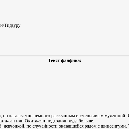
жи/Тидзуру
Текст фанфика:
и, он казался мне немного рассеянным и смешливым мужчиной. Я
ата-сан или Окита-сан подходили куда больше.
й, девчонкой, по случайности оказавшейся рядом с шинсенгуми.