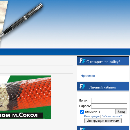
С каждого по лайку!
Нравится
Личный кабинет
Логин:
Пароль:
запомнить
Регистрация
|
Забыли пароль?