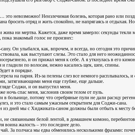
… это невозможно! Неизлечимая болезнь, которая рано или поздн
на бросить отряд и жить спокойно, не напрягаясь и отдыхая. Но
ни жива ни мертва. Кажется, даже время замерло: секунды текли м
 пока знакомый голос не произнес:
сану. Он улыбался, как, впрочем, и всегда, но сегодня это причи
вствовала, как выступают слезы. Это стало для него неожиданнос
серьезнело, и он прижал меня к себе. А я уткнулась в его кимон
и гладили по волосам, нежно касались щек, шеи, спины.
будет в порядке.
трела на парня. Из-за пелены слез все немного расплывалось, и 
ми, затягивающими меня еще глубже, еще дальше.
гляде Соджи, и он выпустил меня.
же ночь спас меня, заслонив своим телом от пуль.
 в больнице, потому что серебряные пули не дали расэцу регене
кулез, и это стало самым ужасным открытием для Соджи-сана.
ин из дней мы с Хиджиката-саном должны были отбыть к месту б
, не связанными белой лентой, в домашнем кимоно, перебинто
для воина жалость – это последнее дело.
 чай. За полчаса мы едва обменялись несколькими фразами: поче