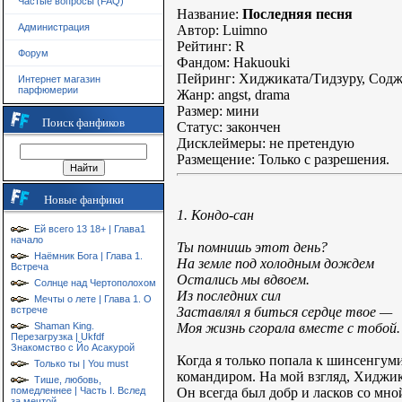
Частые вопросы (FAQ)
Название:
Последняя песня
Администрация
Автор: Luimno
Рейтинг: R
Форум
Фандом: Hakuouki
Пейринг: Хиджиката/Тидзуру, Сод
Интернет магазин
парфюмерии
Жанр: angst, drama
Размер: мини
Поиск фанфиков
Статус: закончен
Дисклеймеры: не претендую
Размещение: Только с разрешения.
Новые фанфики
1. Кондо-сан
Ей всего 13 18+ | Глава1
начало
Ты помнишь этот день?
Наёмник Бога | Глава 1.
На земле под холодным дождем
Встреча
Остались мы вдвоем.
Солнце над Чертополохом
Из последних сил
Мечты о лете | Глава 1. О
Заставлял я биться сердце твое —
встрече
Моя жизнь сгорала вместе с тобой.
Shaman King.
Перезагрузка | Ukfdf
Знакомство с Йо Асакурой
Когда я только попала к шинсенгум
Только ты | You must
командиром. На мой взгляд, Хиджик
Тише, любовь,
Он всегда был добр и ласков со мно
помедленнее | Часть I. Вслед
за мечтой