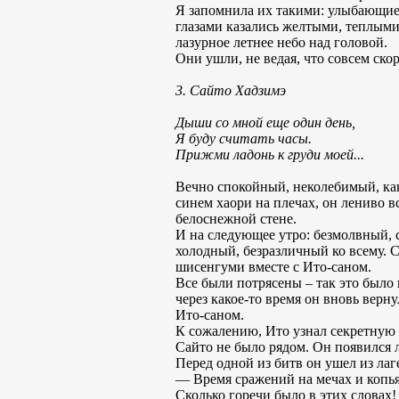
Я запомнила их такими: улыбающиес
глазами казались желтыми, теплыми,
лазурное летнее небо над головой.
Они ушли, не ведая, что совсем скор
3. Сайто Хадзимэ
Дыши со мной еще один день,
Я буду считать часы.
Прижми ладонь к груди моей...
Вечно спокойный, неколебимый, как 
синем хаори на плечах, он лениво 
белоснежной стене.
И на следующее утро: безмолвный, 
холодный, безразличный ко всему. С
шисенгуми вместе с Ито-саном.
Все были потрясены – так это было 
через какое-то время он вновь вер
Ито-саном.
К сожалению, Ито узнал секретную 
Сайто не было рядом. Он появился л
Перед одной из битв он ушел из лаг
— Время сражений на мечах и копья
Сколько горечи было в этих словах!