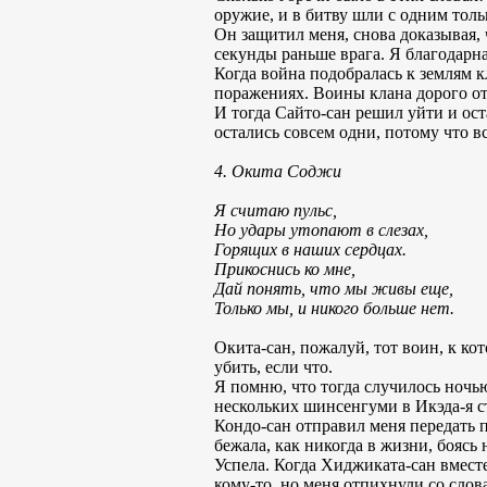
оружие, и в битву шли с одним то
Он защитил меня, снова доказывая, 
секунды раньше врага. Я благодарна
Когда война подобралась к землям к
поражениях. Воины клана дорого от
И тогда Сайто-сан решил уйти и ост
остались совсем одни, потому что 
4. Окита Соджи
Я считаю пульс,
Но удары утопают в слезах,
Горящих в наших сердцах.
Прикоснись ко мне,
Дай понять, что мы живы еще,
Только мы, и никого больше нет.
Окита-сан, пожалуй, тот воин, к ко
убить, если что.
Я помню, что тогда случилось ночью
нескольких шинсенгуми в Икэда-я с
Кондо-сан отправил меня передать 
бежала, как никогда в жизни, боясь н
Успела. Когда Хиджиката-сан вмест
кому-то, но меня отпихнули со слов