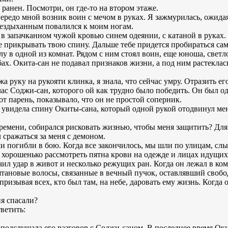
ранен. Посмотри, он где-то на втором этаже.
ередо мной возник воин с мечом в руках. Я зажмурилась, ожида
бездыханным повалился к моим ногам.
 в запачканном чужой кровью синем одеянии, с катаной в руках.
е прикрывать твою спину. Дальше тебе придется пробираться сам
у в одной из комнат. Рядом с ним стоял воин, еще юноша, светл
ах. Окита-сан не подавал признаков жизни, а под ним растеклас
а руку на рукояти клинка, я знала, что сейчас умру. Отразить ег
час Соджи-сан, которого ой как трудно было победить. Он был 
от парень, показывало, что он не простой соперник.
я увидела спину Окиты-сана, который одной рукой отодвинул мен
времени, собирался рисковать жизнью, чтобы меня защитить? Для
л сражаться за меня с демоном.
ми погибли в бою. Когда все закончилось, мы шли по улицам, с
о хорошенько рассмотреть пятна крови на одежде и лицах идущих
ил удар в живот и несколько режущих ран. Когда он лежал в комн
штановые волосы, связанные в вечный пучок, оставлявший свобо
призывая всех, кто был там, на небе, даровать ему жизнь. Когда о
ня спасали?
ветить:
 подслушала его разговор с Соджи-саном. В последнее время Ок