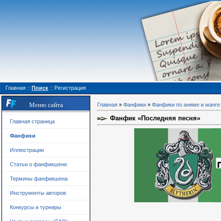
Главная
::
Поиск
::
Регистрация
Меню сайта
Главная
»
Фанфики
»
Фанфики по аниме и манге
Фанфик «Последняя песня»
Главная страница
Фанфики
Иллюстрации
Статьи о фанфикшене
Термины фанфикшена
Инструменты авторов
Конкурсы и турниры