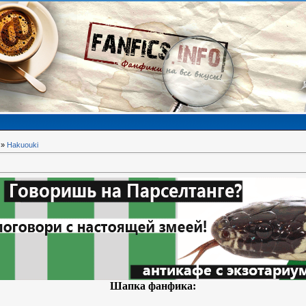
»
Hakuouki
Шапка фанфика: