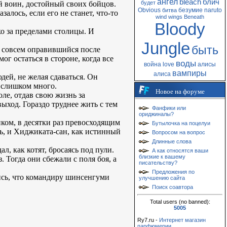
ангел
bleach
блич
ый воин, достойный своих бойцов.
будет
Obvious
безумие
naruto
битва
залось, если его не станет, что-то
wind
wings
Beneath
Bloody
ко за пределами столицы. И
Jungle
быть
е совсем оправившийся после
г остаться в стороне, когда все
воды
война
love
алисы
вампиры
алиса
дей, не желая сдаваться. Он
о слишком много.
Новое на форуме
оле, отдав свою жизнь за
ыход. Гораздо труднее жить с тем
Фанфики или
ориджиналы?
иком, в десятки раз превосходящим
Бутылочка на поцелуи
ть, и Хиджиката-сан, как истинный
Вопросом на вопрос
Длинные слова
ал, как котят, бросаясь под пули.
А как относятся ваши
близкие к вашему
 Тогда они сбежали с поля боя, а
писательству?
Предложения по
ись, что командиру шинсенгуми
улучшению сайта
Поиск соавтора
Total users (no banned):
5005
Ry7.ru -
Интернет магазин
парфюмерии