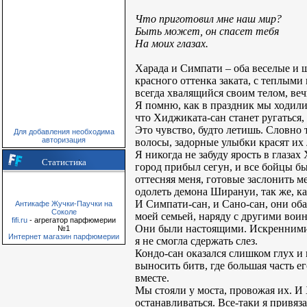
Что приготовил мне наш мир?
Быть может, он спасет тебя
На моих глазах.
Харада и Симпати – оба веселые и ш
красного оттенка заката, с теплым
всегда хвалящийся своим телом, веч
Я помню, как в праздник мы ходили
что Хиджиката-сан станет ругаться,
Это чувство, будто летишь. Словно 
Для добавления необходима
авторизация
волосы, задорные улыбки красят их л
Я никогда не забуду ярость в глаза
Статистика
город прибыл сегун, и все бойцы бы
оттесняя меня, готовые заслонить м
одолеть демона Ширануи, так же, как
И Симпати-сан, и Сано-сан, они об
Антикафе Жучки-Паучки на
Соколе
моей семьей, наряду с другими вои
fifi.ru
- агрегатор парфюмерии
Они были настоящими. Искренними 
№1
Интернет магазин парфюмерии
я не смогла сдержать слез.
Кондо-сан оказался слишком глух и
выносить битв, где большая часть е
вместе.
Мы стояли у моста, провожая их. И 
останавливаться. Все-таки я привяза