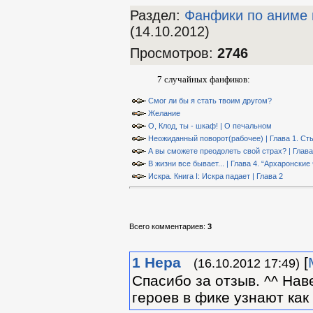
Раздел:
Фанфики по аниме 
(14.10.2012)
Просмотров
:
2746
7 случайных фанфиков:
Смог ли бы я стать твоим другом?
Желание
О, Клод, ты - шкаф! | О печальном
Неожиданный поворот(рабочее) | Глава 1. Ст
А вы сможете преодолеть свой страх? | Глава
В жизни все бывает... | Глава 4. “Архаронские
Искра. Книга I: Искра падает | Глава 2
Всего комментариев
:
3
1
Нера
[
(16.10.2012 17:49)
Спасибо за отзыв. ^^ Нав
героев в фике узнают ка