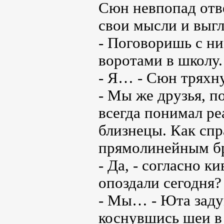
Сюн невпопад отве
свои мысли и выгл
- Поговоришь с ни
воротами в школу. 
- Я… - Сюн тряхну
- Мы же друзья, п
всегда понимал ре
близнецы. Как спр
прямолинейным бра
- Да, - согласно к
опоздали сегодня?
- Мы… - Юта задум
коснувшись шеи в 