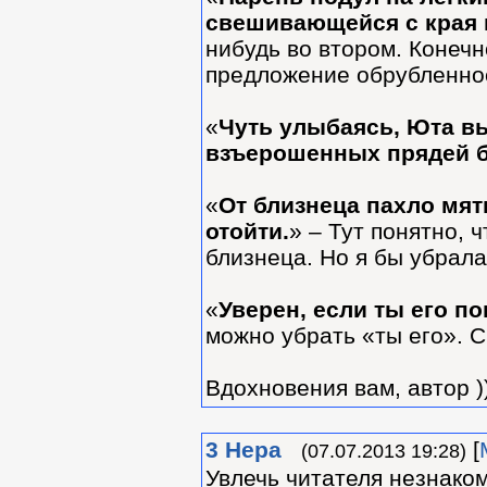
свешивающейся с края 
нибудь во втором. Конечн
предложение обрубленное
«
Чуть улыбаясь, Юта в
взъерошенных прядей б
«
От близнеца пахло мят
отойти.
» – Тут понятно, 
близнеца. Но я бы убрала
«
Уверен, если ты его п
можно убрать «ты его». С
Вдохновения вам, автор )
3
Нера
[
(07.07.2013 19:28)
Увлечь читателя незнако