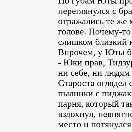
По губам Юты проб
переглянулся с бр
отражались те же 
голове. Почему-то
слишком близкий к
Впрочем, у Юты б
- Юки прав, Тидзур
ни себе, ни людям
Староста оглядел 
пылинки с пиджака
парня, который та
вздохнул, невнятн
место и потянулся 