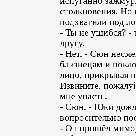
испуганно зажмур
столкновения. Но 
подхватили под ло
- Ты не ушибся? -
другу.
- Нет, - Сюн несм
близнецам и покл
лицо, прикрывая п
Извините, пожалуй
мне упасть.
- Сюн, - Юки дожд
вопросительно пос
- Он прошёл мимо,