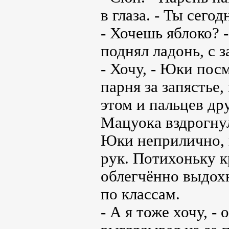
в глаза. - Ты сего
- Хочешь яблоко? -
поднял ладонь, с 
- Хочу, - Юки пос
парня за запястье,
этом и пальцев дру
Мацуока вздрогнул
Юки неприлично, н
рук. Потихоньку к
облегчённо выдохн
по классам.
- А я тоже хочу, 