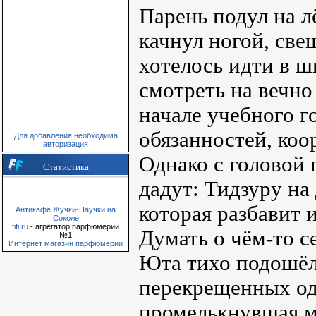
Парень подул на л
качнул ногой, све
хотелось идти в ш
смотреть на вечно
начале учебного г
обязанностей, коо
Для добавления необходима
авторизация
Однако с головой 
Статистика
дадут: Тидзуру на
которая разбавит 
Антикафе Жучки-Паучки на
Соколе
fifi.ru
- агрегатор парфюмерии
Думать о чём-то с
№1
Интернет магазин парфюмерии
Юта тихо подошёл 
перекрещенных од
промелькнувшая м