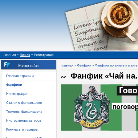
Главная
::
Поиск
::
Регистрация
Меню сайта
Главная
»
Фанфики
»
Фанфики по аниме и манге
Фанфик «Чай на..
Главная страница
Фанфики
Иллюстрации
Статьи о фанфикшене
Термины фанфикшена
Инструменты авторов
Конкурсы и турниры