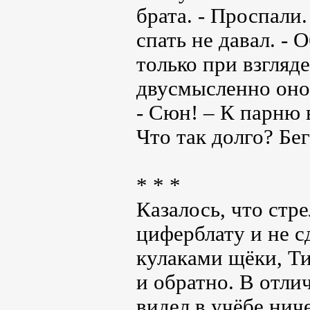
брата. - Проспали
спать не давал. - 
только при взгляде
двусмысленно оно 
- Сюн! – К парню 
Что так долго? Бег
* * *
Казалось, что стр
циферблату и не с
кулаками щёки, Ти
и обратно. В отли
видел в учёбе нич