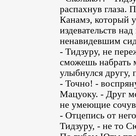
распахнув глаза. 
Канамэ, который 
издевательств над
ненавидевшим сид
- Тидзуру, не пер
сможешь набрать м
улыбнулся другу, 
- Точно! - воспря
Мацуоку. - Друг м
не умеющие сочувс
- Отцепись от нег
Тидзуру, - не то С