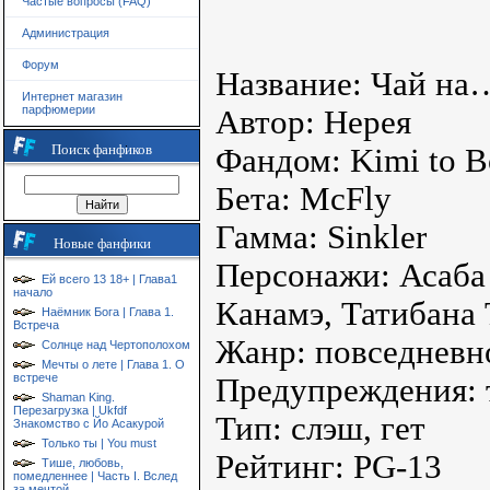
Частые вопросы (FAQ)
Администрация
Форум
Название: Чай на
Интернет магазин
парфюмерии
Автор: Нерея
Поиск фанфиков
Фандом: Kimi to 
Бета: McFly
Гамма: Sinkler
Новые фанфики
Персонажи: Асаба
Ей всего 13 18+ | Глава1
начало
Канамэ, Татибана
Наёмник Бога | Глава 1.
Встреча
Жанр: повседневн
Солнце над Чертополохом
Мечты о лете | Глава 1. О
встрече
Предупреждения: 
Shaman King.
Перезагрузка | Ukfdf
Тип: слэш, гет
Знакомство с Йо Асакурой
Только ты | You must
Рейтинг: PG-13
Тише, любовь,
помедленнее | Часть I. Вслед
за мечтой