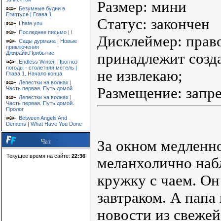
Размер: мини
Безумные будни в
Египтусе | Глава 1
Статус: закончен
I hate you
Последнее письмо | I
Дисклеймер: прав
Сады дурмана | Новые
приключения
Джирайи:Прибытие
принадлежит созд
Endless Winter. Прогноз
погоды - столетняя метель |
не извлекаю;
Глава 1. Начало конца
Лепестки на волнах |
Размещение: запр
Часть первая. Путь домой
Лепестки на волнах |
Часть первая. Путь домой.
Пролог
Between Angels And
Demons | What Have You Done
За окном медленн
Чат
Текущее время на сайте:
22:36
меланхолично наб
кружку с чаем. Он
завтраком. А папа
новости из свеже