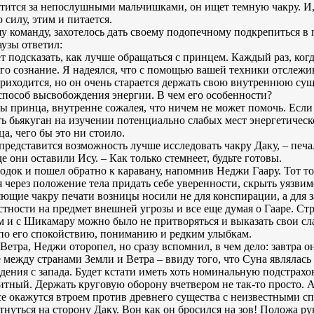
хотится за непослушными мальчишками, он ищет темную чакру. И
 силу, этим и питается.
шу команду, захотелось дать своему подопечному подкрепиться в 
аузы ответил:
т подсказать, как лучше обращаться с принцем. Каждый раз, ког
его сознание. Я надеялся, что с помощью вашей техники отслежи
 приходится, но он очень старается держать свою внутреннюю су
 способ высвобождения энергии. В чем его особенности?
ы принца, внутренне сожалея, что ничем не может помочь. Если б
ить бьякуган на изучении потенциально слабых мест энергетичес
а, чего бы это ни стоило.
редставится возможность лучше исследовать чакру Даку, – печа
е они оставили Ису. – Как только стемнеет, будьте готовы.
док и пошел обратно к каравану, напомнив Неджи Гаару. Тот то
я через положение тела придать себе уверенности, скрыть уязвим
яющие чакру печати возницы носили не для конспирации, а для
тности на предмет внешней угрозы и все еще думая о Гааре. Стр
им и с Шикамару можно было не притворяться и выказать свои сл
я по его спокойствию, пониманию и редким улыбкам.
етра, Неджи оторопел, но сразу вспомнил, в чем дело: завтра о
е между странами Земли и Ветра – ввиду того, что Суна являлас
адения с запада. Будет кстати иметь хоть номинальную подстрахо
итный. Держать круговую оборону вчетвером не так-то просто. А
все окажутся втроем против древнего существа с неизвестными с
нуться на сторону Даку. Вон как он бросился на зов! Положа р