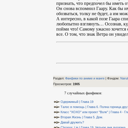
признать, что предпочел бы иметь 
Он снова вспомнил Гаару. Как бы и
обозваться, толку не будет, а им м
А интересно, в какой позе Гаара сп
любопытно взглянуть… Осознав, куда
пойми что! Самому ужасно хочется с
все. О том, что знак Ветра он увиде
Раздел:
Фанфики по аниме и манге
| Фэндом
:
Naru
Просмотров
:
1905
7 случайных фанфиков:
Одержимый | Глава 19
Талос в помощь | Глава 6. Полна горница дру
Класс "ХОХО" или проект "Волк" | Глава 4 - Гл
Вторая Жизнь | Глава 5. Дом.
Давай дружить?
Chronos: Lie | Глава 19. Четыре дня дурдома