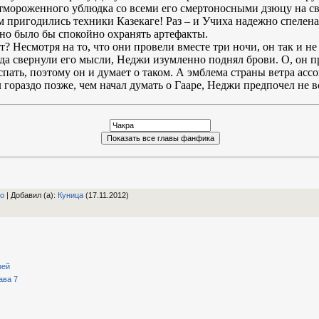
отмороженного ублюдка со всеми его смертоносными дзюцу на св
м пригодились техники Казекаге! Раз – и Учиха надежно спелена
ожно было бы спокойно охранять артефакты.
ит? Несмотря на то, что они провели вместе три ночи, он так и н
 свернули его мысли, Неджи изумленно поднял брови. О, он прос
пать, поэтому он и думает о таком. А эмблема страны ветра ассо
л гораздо позже, чем начал думать о Гааре, Неджи предпочел не 
to
|
Добавил (а)
:
Куница
(17.11.2012)
зей
ава 7