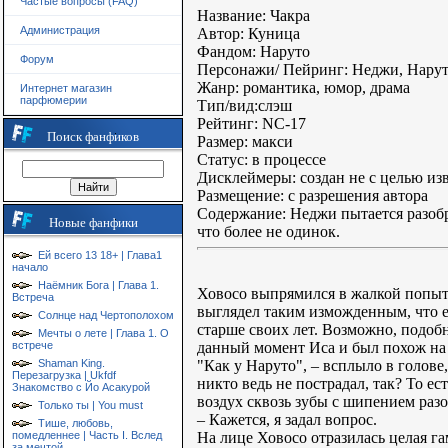
Частые вопросы (FAQ)
Название: Чакра
Администрация
Автор: Куница
Фандом: Наруто
Форум
Персонажи/ Пейринг: Неджи, Наруто
Жанр: романтика, юмор, драма
Интернет магазин
парфюмерии
Тип/вид:слэш
Рейтинг: NC-17
Поиск фанфиков
Размер: макси
Статус: в процессе
Дисклеймеры: создан не с целью и
Размещение: с разрешения автора
Содержание: Неджи пытается разобра
Новые фанфики
что более не одинок.
Ей всего 13 18+ | Глава1
начало
Наёмник Бога | Глава 1.
Ховосо выпрямился в жалкой попытк
Встреча
выглядел таким изможденным, что е
Солнце над Чертополохом
старше своих лет. Возможно, подоб
Мечты о лете | Глава 1. О
данный момент Иса и был похож на р
встрече
"Как у Наруто", – всплыло в голове
Shaman King.
Перезагрузка | Ukfdf
никто ведь не пострадал, так? То е
Знакомство с Йо Асакурой
воздух сквозь зубы с шипением раз
Только ты | You must
– Кажется, я задал вопрос.
Тише, любовь,
На лице Ховосо отразилась целая г
помедленнее | Часть I. Вслед
за мечтой