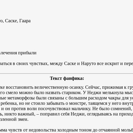
, Саске, Гаара
звлечения прибыли
ться в своих чувствах, между Саске и Наруто все искрит и перел
Текст фанфика:
е восстановить величественную осанку. Сейчас, прижимая к гр
го смело можно было назвать стариком. У Неджи мелькнула мысл
ные метаморфозы были связаны с большим расходом чакры для у
ебенка, но не стоило забывать о монстре, таящемся у него внут
, и он против воли посочувствовал мальчику. Не было сомнений,
сть, никто важный, – поправил себя Неджи, оглядываясь на прихо
озленной змеи.
амма чувств от недовольства холодным тоном до отчаянной моль