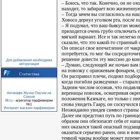
– Боюсь, что так. Конечно, он не о
находит, то забирает всю жизненную
– Тогда зачем вы согласились на на
Ховосо дернул уголком рта, после п
– Я подумал, что ваш бьякуган може
приходится очень грубо отключать 
мягкий вариант. Исе и так нелегко
сказали, что это какой-то странный
Он описал свое впечатление от чакр
потребуется, то мог бы сосредоточ
решение довести эту миссию до конц
Для добавления необходима
авторизация
– Думаю, следующей же ночью вам п
на повозку с оранжевым фонарем, гд
Статистика
Он расправил плечи, поднял подборо
когда погибли разведчики – старалс
Задним числом осознав, что подавл
вереницы повозок, осматривая окрес
Антикафе Жучки-Паучки на
Соколе
положения Казекаге, но только с н
fifi.ru
- агрегатор парфюмерии
снова увидеть Гаару, он соскучилс
№1
Интернет магазин парфюмерии
Неожиданно увидев символ страны В
Далее им предстоял путь по границ
образом они обезопасят себя от нап
них оказался такой опасный подзащ
оказаться серьезно ранен, они и во
темной чакры вообще может перемет