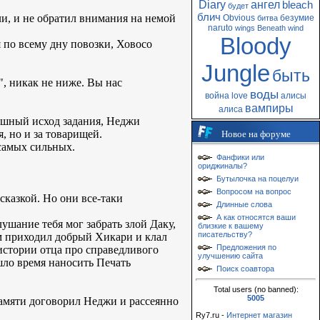
Diary
ангел
bleach
будет
блич
ли, и не обратил внимания на немой
Obvious
безумие
битва
naruto
wings
Beneath
wind
Bloody
 по всему дну повозки, Ховосо
Jungle
быть
", никак не ниже. Вы нас
воды
война
love
алисы
вампиры
алиса
пешный исход задания, Неджи
я, но и за товарищей.
Новое на форуме
 самых сильных.
Фанфики или
ориджиналы?
Бутылочка на поцелуи
Вопросом на вопрос
 сказкой. Но они все-таки
Длинные слова
А как относятся ваши
лушание тебя мог забрать злой Даку,
близкие к вашему
писательству?
ам приходил добрый Хикари и клал
Предложения по
истории отца про справедливого
улучшению сайта
шло время наносить Печать
Поиск соавтора
Total users (no banned):
5005
памяти договорил Неджи и рассеянно
Ry7.ru -
Интернет магазин