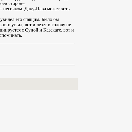
оей стороне.
т песочком. Даку-Пава может хоть
е увидел его спящим. Было бы
то устал, вот и лезет в голову не
циируется с Суной и Казекаге, вот и
вспоминать.