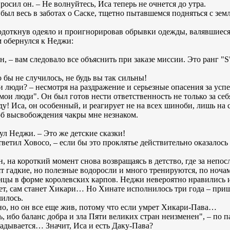
росил он. – Не волнуйтесь, Иса теперь не очнется до утра.
был весь в заботах о Саске, тщетно пытавшемся подняться с зем
доткнув одеяло и проигнорировав обрывки одежды, валявшиеся
м обернулся к Неджи:
н, – вам следовало все объяснить при заказе миссии. Это ранг "S
 бы не случилось, не будь вы так сильны!
ои люди? – несмотря на раздражение и серьезные опасения за ус
мои люди". Он был готов нести ответственность не только за себ
виду! Иса, он особенный, и реагирует не на всех шиноби, лишь на
об высвобождения чакры мне незнаком.
ул Неджи. – Это же детские сказки!
тветил Ховосо, – если бы это проклятье действительно оказалось
, на короткий момент снова возвращаясь в детство, где за непос
ят гадкие, но полезные водоросли и много тренируются, по ноч
нцы в форме королевских карпов. Неджи невероятно нравились 
стет, сам станет Хикари… Но Хинате исполнилось три года – при
чилось.
вно, но он все еще жив, потому что если умрет Хикари-Пава…
, ибо баланс добра и зла Пяти великих стран неизменен", – по 
ладывается… Значит, Иса и есть Даку-Пава?