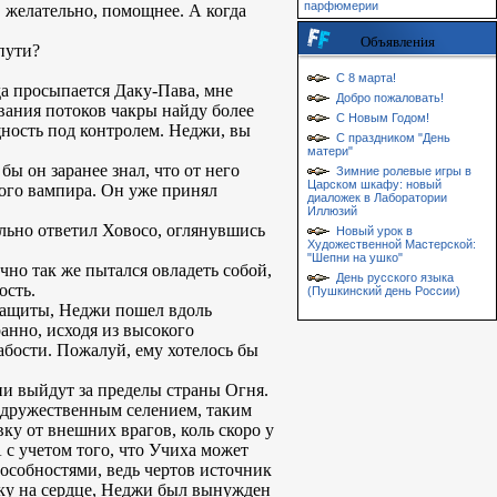
парфюмерии
, желательно, помощнее. А когда
Объявления
пути?
С 8 марта!
да просыпается Даку-Пава, мне
Добро пожаловать!
вания потоков чакры найду более
С Новым Годом!
щность под контролем. Неджи, вы
С праздником "День
матери"
ы он заранее знал, что от него
Зимние ролевые игры в
Царском шкафу: новый
кого вампира. Он уже принял
диаложек в Лаборатории
Иллюзий
льно ответил Ховосо, оглянувшись
Новый урок в
Художественной Мастерской:
"Шепни на ушко"
чно так же пытался овладеть собой,
День русского языка
ость.
(Пушкинский день России)
 защиты, Неджи пошел вдоль
анно, исходя из высокого
абости. Пожалуй, ему хотелось бы
ни выйдут за пределы страны Огня.
ь дружественным селением, таким
вку от внешних врагов, коль скоро у
 с учетом того, что Учиха может
пособностями, ведь чертов источник
уку на сердце, Неджи был вынужден