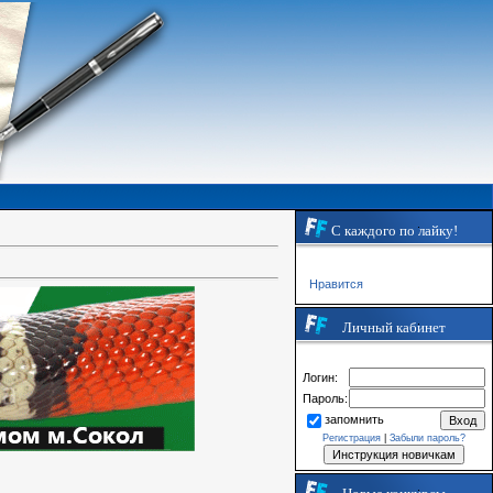
С каждого по лайку!
Нравится
Личный кабинет
Логин:
Пароль:
запомнить
Регистрация
|
Забыли пароль?