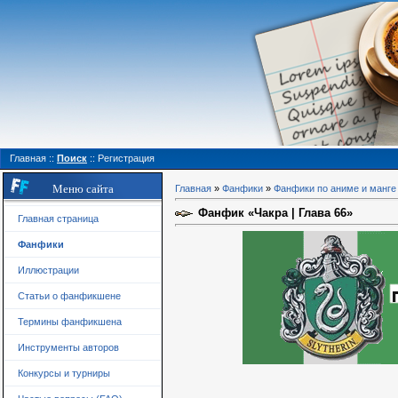
Главная
::
Поиск
::
Регистрация
Меню сайта
Главная
»
Фанфики
»
Фанфики по аниме и манге
Фанфик «Чакра | Глава 66»
Главная страница
Фанфики
Иллюстрации
Статьи о фанфикшене
Термины фанфикшена
Инструменты авторов
Конкурсы и турниры