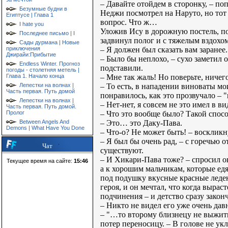
– Давайте отойдем в сторонку, – поп
Безумные будни в
Неджи посмотрел на Наруто, но тот 
Египтусе | Глава 1
вопрос. Что ж…
I hate you
Уложив Ису в дорожную постель, по
Последнее письмо | I
задвинул полог и с тяжелым вздохо
Сады дурмана | Новые
– Я должен был сказать вам заранее.
приключения
Джирайи:Прибытие
– Было бы неплохо, – сухо заметил о
Endless Winter. Прогноз
подставили.
погоды - столетняя метель |
– Мне так жаль! Но поверьте, ничего
Глава 1. Начало конца
– То есть, в нападении виноваты м
Лепестки на волнах |
Часть первая. Путь домой
понравилось, как это прозвучало – "
Лепестки на волнах |
– Нет-нет, я совсем не это имел в 
Часть первая. Путь домой.
– Что это вообще было? Такой спос
Пролог
– Это… это Даку-Пава.
Between Angels And
Demons | What Have You Done
– Что-о? Не может быть! – воскликн
– Я был бы очень рад, – с горечью о
Чат
существуют.
– И Хикари-Пава тоже? – спросил он
Текущее время на сайте:
15:46
а к хорошим мальчикам, которые ед
под подушку вкусные красные леде
героя, и он мечтал, что когда выра
подчинения – и детство сразу закон
– Никто не видел его уже очень да
– "…то второму близнецу не выжить
потер переносицу. – В голове не ук