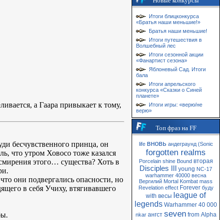
Новые конкурсы
Итоги блицконкурса
«Братья наши меньшие!»
Братья наши меньшие!
Итоги путешествия в
Волшебный лес
Итоги сезонной акции
«Фанартист сезона»
Яблоневый Сад. Итоги
бала
Итоги апрельского
конкурса «Сказки о Синей
планете»
ивается, а Гаара привыкает к тому,
Итоги игры: «верю/не
верю»
Топ фраз на FF
вновь
уди бесчувственного принца, он
life
андеграунд
(Sonic
forgotten realms
ь, что утром Ховосо тоже казался
смирения этого… существа? Хоть в
вторая
Porcelain
shine
Bound
Disciples III
young
NC-17
ри.
warhammer 40000
весна
 что они подвергались опасности, но
Вергилий
Mortal Kombat
mass
дящего в себя Учиху, втягивавшего
Forever
Revelation
effect
буду
league of
with
весы
legends
Warhammer 40 000
seven
бы.
ангст
from
Alpha
nkar