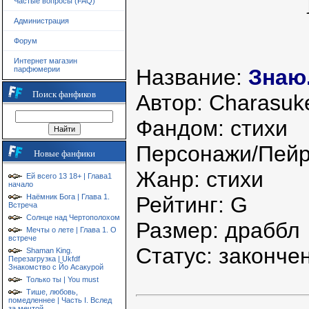
Частые вопросы (FAQ)
Администрация
Форум
Интернет магазин
парфюмерии
Название:
Знаю.
Поиск фанфиков
Автор: Charasu
Фандом: стихи
Персонажи/Пейри
Новые фанфики
Жанр: стихи
Ей всего 13 18+ | Глава1
начало
Наёмник Бога | Глава 1.
Рейтинг: G
Встреча
Солнце над Чертополохом
Размер: драббл
Мечты о лете | Глава 1. О
встрече
Статус: законче
Shaman King.
Перезагрузка | Ukfdf
Знакомство с Йо Асакурой
Только ты | You must
Тише, любовь,
помедленнее | Часть I. Вслед
за мечтой