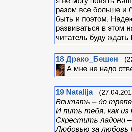
я не могу понять Ваш
разом все больше и 
быть и поэтом. Надею
развиваться в этом 
читатель буду ждать
18
Драко_Бешен
(2
А мне не надо отв
19
Natalija
(27.04.201
Впитать – до трепе
И пить тебя, как из 
Скрестить ладони –
Любовью за любовь 