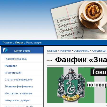
Главная
::
Поиск
::
Регистрация
Меню сайта
Главная
»
Фанфики
»
Ориджиналы
»
Ориджинал
Фанфик «Знаю
Главная страница
Фанфики
Иллюстрации
Статьи о фанфикшене
Термины фанфикшена
Инструменты авторов
Конкурсы и турниры