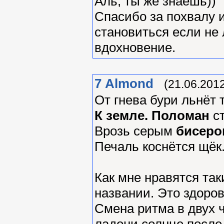
Аль, ты же знаешь))
Спасибо за похвалу и
становиться если не 
вдохновение.
7
Almond
(21.06.2012
От гнева бури льнёт 
К земле. Поломан
ст
Врозь серым
бисеро
Печаль коснётся щёк.
Как мне нравятся так
названии. Это здоров
Смена ритма в двух ч
ладони,солнце после 