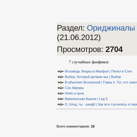
Раздел:
Ориджиналы
(21.06.2012)
Просмотров
:
2704
7 случайных фанфиков:
Исповедь Люциуса Малфоя | Пепел и Снег
Выбор, Который делаем мы | Выбор
В объятиях Вселенной | Глава 4. Тот, кто зов
Сон Авроры
Небо и луна
Вавилонская Башня | Log 3.
О, Клод, ты - шкаф! | Как все случилось в пе
Всего комментариев
:
19