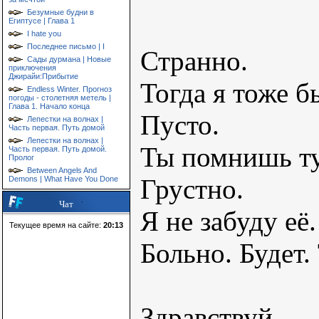
Безумные будни в
Египтусе | Глава 1
I hate you
Последнее письмо | I
Странно.
Сады дурмана | Новые
приключения
Джирайи:Прибытие
Тогда я тоже б
Endless Winter. Прогноз
погоды - столетняя метель |
Глава 1. Начало конца
Пусто.
Лепестки на волнах |
Часть первая. Путь домой
Лепестки на волнах |
Ты помнишь ту
Часть первая. Путь домой.
Пролог
Between Angels And
Грустно.
Demons | What Have You Done
Чат
Я не забуду её.
Текущее время на сайте:
20:13
Больно. Будет.
Здравствуй.