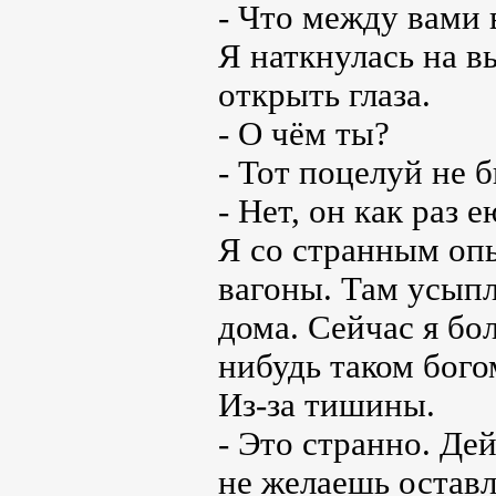
- Что между вами
Я наткнулась на 
открыть глаза.
- О чём ты?
- Тот поцелуй не 
- Нет, он как раз е
Я со странным оп
вагоны. Там усып
дома. Сейчас я бол
нибудь таком бого
Из-за тишины.
- Это странно. Де
не желаешь остав