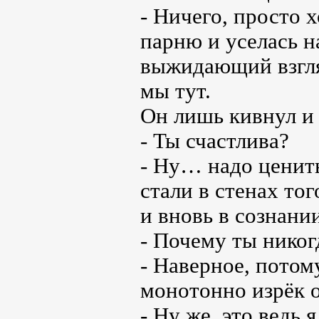
- Ничего, просто х
парню и уселась на
выжидающий взгляд
мы тут.
Он лишь кивнул и 
- Ты счастлива?
- Ну… надо ценить
стали в стенах тог
и вновь в сознани
- Почему ты никог
- Наверное, потом
монотонно изрёк о
- Ну же, это ведь 