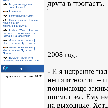
друга в пропасть.
Безумные будни в
Египтусе | Глава 1
I hate you
Последнее письмо | I
Сады дурмана | Новые
приключения
Джирайи:Прибытие
Endless Winter. Прогноз
погоды - столетняя метель |
Глава 1. Начало конца
Лепестки на волнах |
Часть первая. Путь домой
Лепестки на волнах |
Часть первая. Путь домой.
2008 год.
Пролог
Between Angels And
Demons | What Have You Done
- И я искренне на
Чат
Текущее время на сайте:
16:02
неприятности! – п
понимающе закива
посмотрел. Ему не
на выходные. Хоть