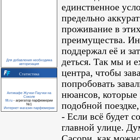
единственное усло
предельно аккурат
проживание в этих
преимущества. Ин
поддержал её и за
деться. Так мы и 
Для добавления необходима
авторизация
центра, чтобы зав
Статистика
попробовать зава
нюансов, которые
Антикафе Жучки-Паучки на
Соколе
fifi.ru
- агрегатор парфюмерии
подобной поездке,
№1
Интернет магазин парфюмерии
- Если всё будет с
главной улице. Ду
Сасори, как можно