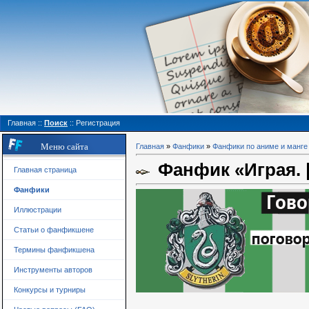
Главная
::
Поиск
::
Регистрация
Меню сайта
Главная
»
Фанфики
»
Фанфики по аниме и манге
Фанфик «Играя. 
Главная страница
Фанфики
Иллюстрации
Статьи о фанфикшене
Термины фанфикшена
Инструменты авторов
Конкурсы и турниры