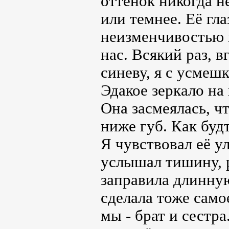
оттенок никогда н
или темнее. Её гла
неизменчивостью и
нас. Всякий раз, 
синеву, я с усмеш
Эдакое зеркало на
Она засмеялась, ч
ниже губ. Как будт
Я чувствовал её ул
услышал тишину, 
заправила длинную
сделала тоже само
мы - брат и сестр