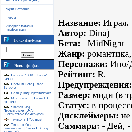
Частые вопросы (FAQ)
Администрация
Форум
Название:
Играя. 
Интернет магазин
парфюмерии
Автор:
Dina)
Поиск фанфиков
Бета:
_MidNight_
Жанр:
романтика, 
Персонажи:
Ино/Д
Новые фанфики
Рейтинг:
R.
Ей всего 13 18+ | Глава1
начало
Предупреждения:
Наёмник Бога | Глава 1.
Встреча
Размер:
миди (в т
Солнце над Чертополохом
Мечты о лете | Глава 1. О
встрече
Статус:
в процесс
Shaman King.
Перезагрузка | Ukfdf
Дисклеймеры:
не
Знакомство с Йо Асакурой
Только ты | You must
Саммари:
- Дей, 
Тише, любовь,
помедленнее | Часть I. Вслед
за мечтой