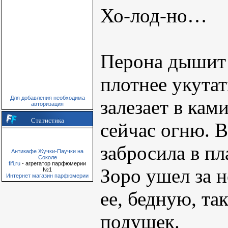
Хо-лод-но…
Перона дышит 
плотнее укутат
Для добавления необходима
залезает в кам
авторизация
Статистика
сейчас огню. В
забросила в пл
Антикафе Жучки-Паучки на
Соколе
fifi.ru
- агрегатор парфюмерии
Зоро ушел за 
№1
Интернет магазин парфюмерии
ее, бедную, та
подушек.