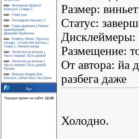
Размер: виньет
Безумные будни в
Египтусе | Глава 1
I hate you
Статус: заверш
Последнее письмо | I
Сады дурмана | Новые
приключения
Дисклеймеры: 
Джирайи:Прибытие
Endless Winter. Прогноз
погоды - столетняя метель |
Размещение: т
Глава 1. Начало конца
Лепестки на волнах |
Часть первая. Путь домой
От автора: йа 
Лепестки на волнах |
Часть первая. Путь домой.
Пролог
разбега даже
Between Angels And
Demons | What Have You Done
Чат
Текущее время на сайте:
12:26
Холодно.