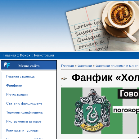
Главная
::
Поиск
::
Регистрация
Меню сайта
Главная
»
Фанфики
»
Фанфики по аниме и манге
Фанфик «Хо
Главная страница
Фанфики
Иллюстрации
Статьи о фанфикшене
Термины фанфикшена
Инструменты авторов
Конкурсы и турниры