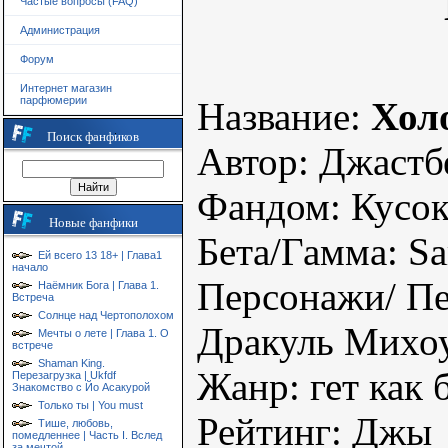
Частые вопросы (FAQ)
Администрация
Форум
Интернет магазин
парфюмерии
Название:
Хол
Поиск фанфиков
Автор: Джастб
Фандом: Кусо
Новые фанфики
Бета/Гамма: Sa
Ей всего 13 18+ | Глава1
начало
Персонажи/ Пе
Наёмник Бога | Глава 1.
Встреча
Солнце над Чертополохом
Дракуль Михоу
Мечты о лете | Глава 1. О
встрече
Shaman King.
Жанр: гет как 
Перезагрузка | Ukfdf
Знакомство с Йо Асакурой
Только ты | You must
Рейтинг: Джы
Тише, любовь,
помедленнее | Часть I. Вслед
за мечтой