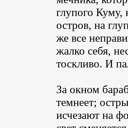
глупого Куму, 
остров, на гл
же все неправ
жалко себя, н
тоскливо. И па
За окном бараб
темнеет; остр
исчезают на фо
свет сменяется