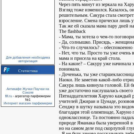
Через пять минут из зеркала на Хар
Взгляд тоже изменился. Казалось, он
решительным. Сакура стала смотрет
взросление. Смена прически лишь ук
Так же ей сказала мама пару дней н
The flashback
- Мама, ты хотела о чем-то поговор
- Да, солнышко. Присядь, - женщина 
- Что-то случилось? – обеспокоенно
- Нет, что ты. Просто ты уже очень 
мама и присела на край стола.
Для добавления необходима
авторизация
- На какие? – Сакуру уже начинала 
понимала.
Статистика
- Доченька, ты уже старшеклассница
Наоки. Не заметив какой-либо отриц
Сакура лишь кивнула головой. Ей бы
Антикафе Жучки-Паучки на
уже достаточно наслушалась своего 
Соколе
Пятнадцатилетняя Харуно каждый ра
fifi.ru
- агрегатор парфюмерии
№1
учителей Джираи и Цунаде, розовово
Интернет магазин парфюмерии
Сенджу в шутку называла это видом 
благодаря этой олимпиаде, Харуно п
однокласснице. Та постоянно падала
природе Яманака была уверенной в 
но на самом деле под скорлупой гл
- Я не буду заново рассказывать теб