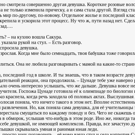
уно смотрела совершенно другая девушка. Короткие розовые воло
а не только изменила прическу, а и сама стала другой. Взгляд с
ь мир по-другому, по-новому. Отдельное жилье и последний клас
репила и ускорила этот процесс. Ну что ж, пути назад нет. Сдел
азад….
ить? – на кухню вошла Сакура.
указала рукой на стул. – Есть разговор.
 спросила девушка.
взрослая. Когда мне было семнадцать, твоя бабушка тоже говорила
злиться. Она не любила разговаривать с мамой на какие-то стран
, последний год в школе. И ты знаешь, что в таком возрасте деву
ательной реакции, она продолжила. – Цунаде тебе уже наверно 
ло очень интересно услышать, что же дальше. Девушка вовсе не 
учителя. Госпожа Цунаде готовила её к олимпиаде по биологии 
з краснела, когда речь заходила об половых актах. Выслушива
лосая поняла, что ничего такого в этом нет. Вполне естественн
развлечения. Но, как поняла сама девушка, для её учительницы э
ерестала смущаться по каждому поводу и без. Чего не скажешь о
 в обморок, услышав что-нибудь в этом роде. Ино же, никогда та
себе девушкой, не имеющей комплексов. Правда, все зачастую ду
упышки скрывалась умная и ранимая юная леди.
е, просто хочу поговорить, - её мама взяла стул и села напротив 