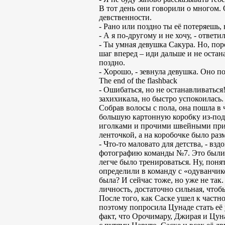
В тот день они говорили о многом.
девственности.
- Рано или поздно ты её потеряешь,
- А я по-другому и не хочу, - ответил
- Ты умная девушка Сакура. Но, по
шаг вперед – иди дальше и не остан
поздно.
- Хорошо, - зевнула девушка. Оно по
The end of the flashback
- Ошибаться, но не останавливаться
захихикала, но быстро успокоилась. 
Собрав волосы с пола, она пошла в 
большую картонную коробку из-под 
иголками и прочими швейными прина
ленточкой, а на коробочке было ра
- Что-то маловато для детства, - в
фотографию команды №7. Это были 
легче было тренироваться. Ну, поня
определили в команду с «одуванчик
была? И сейчас тоже, но уже не так.
личность, достаточно сильная, чтоб
После того, как Саске ушел к частн
поэтому попросила Цунаде стать её
факт, что Орочимару, Джирая и Цуна