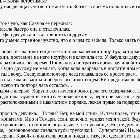
. – Когда встретимся?
 у нас двадцать четвертое августа. Значит в восемь ноль-ноль воз
.
тое чудо, как Сакура её перебила:
казала быстро она и отключилась.
елефон девушка и стала звонить подругам.
-то у меня странное чувство, что я о чем-то забыла. Только знать
 сборы, взяла полотенце и её личный маленький ноутбук, которы
кухни, поставила на него ноутбук и включила его. У бабушки деву
 раз появилось время. Привыкнув не тратить время зря и дейст
 Одно другому не мешает. Когда вода набралась в достаточном ко
гала кожу. Следующие полтора часа показались её просто раем.
ра вылезла из ванны и обернулась полотенцем. Ей предстоял выб
 всего-то полтора часа осталось…
ом с дверью, Харуно скептически осмотрела его содержимое. Пл
на достала зауженные книзу черные джинсы, черно-белый топ, че
 расположенными в шахматном порядке, лежал прямо за подарко
 спросила девушка. – Туфли? Нет, не мой стиль. И, тем более, что 
копытами. Ино и Темари, если, конечно, увидят меня такой, буду
охрюкивает, что вполне оправдывает её прозвище. Но, не думаю,
ке, - розововолосая сделала губы трубочкой. – Суперстары? Не, не
ван. Какой-то водитель решил поддать газу, но, сделав это, на 