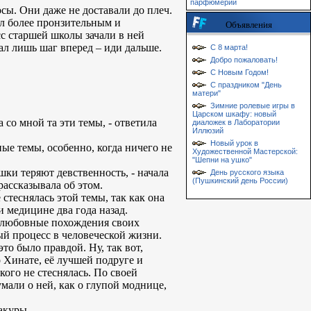
парфюмерии
сы. Они даже не доставали до плеч.
тал более пронзительным и
Объявления
с старшей школы зачали в ней
ал лишь шаг вперед – иди дальше.
С 8 марта!
Добро пожаловать!
С Новым Годом!
С праздником "День
матери"
Зимние ролевые игры в
Царском шкафу: новый
 со мной та эти темы, - ответила
диаложек в Лаборатории
Иллюзий
Новый урок в
ные темы, особенно, когда ничего не
Художественной Мастерской:
"Шепни на ушко"
шки теряют девственность, - начала
День русского языка
(Пушкинский день России)
рассказывала об этом.
стеснялась этой темы, так как она
и медицине два года назад.
я любовные похождения своих
ый процесс в человеческой жизни.
то было правдой. Ну, так вот,
 Хинате, её лучшей подруге и
кого не стеснялась. По своей
мали о ней, как о глупой моднице,
Сакуры.