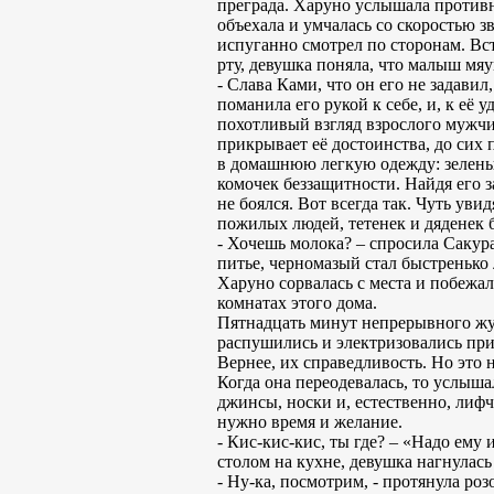
преграда. Харуно услышала противн
объехала и умчалась со скоростью 
испуганно смотрел по сторонам. Вс
рту, девушка поняла, что малыш мяу
- Слава Ками, что он его не задавил
поманила его рукой к себе, и, к её
похотливый взгляд взрослого мужчи
прикрывает её достоинства, до сих 
в домашнюю легкую одежду: зеленые
комочек беззащитности. Найдя его за
не боялся. Вот всегда так. Чуть уви
пожилых людей, тетенек и дяденек б
- Хочешь молока? – спросила Сакура
питье, черномазый стал быстренько 
Харуно сорвалась с места и побежал
комнатах этого дома.
Пятнадцать минут непрерывного жуж
распушились и электризовались при
Вернее, их справедливость. Но это
Когда она переодевалась, то услыша
джинсы, носки и, естественно, лифч
нужно время и желание.
- Кис-кис-кис, ты где? – «Надо ему
столом на кухне, девушка нагнулас
- Ну-ка, посмотрим, - протянула роз