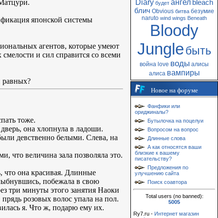
Diary
ангел
/Матцури.
bleach
будет
блич
Obvious
безумие
битва
naruto
wind
wings
Beneath
ификация японской системы
Bloody
Jungle
иональных агентов, которые умеют
быть
х смелости и сил справится со всеми
воды
война
love
алисы
вампиры
алиса
и равных?
Новое на форуме
Фанфики или
ориджиналы?
спать тоже.
Бутылочка на поцелуи
дверь, она хлопнула в ладоши.
Вопросом на вопрос
были девственно белыми. Слева, на
Длинные слова
А как относятся ваши
близкие к вашему
ми, что величина зала позволяла это.
писательству?
Предложения по
, что она красивая. Длинные
улучшению сайта
лыбнувшись, побежала в свою
Поиск соавтора
рез три минуты этого занятия Наоки
Total users (no banned):
прядь розовых волос упала на пол.
5005
илась я. Что ж, подарю ему их.
Ry7.ru -
Интернет магазин