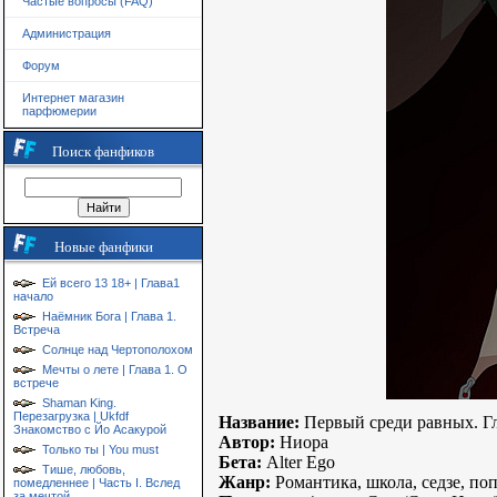
Частые вопросы (FAQ)
Администрация
Форум
Интернет магазин
парфюмерии
Поиск фанфиков
Новые фанфики
Ей всего 13 18+ | Глава1
начало
Наёмник Бога | Глава 1.
Встреча
Солнце над Чертополохом
Мечты о лете | Глава 1. О
встрече
Shaman King.
Перезагрузка | Ukfdf
Название:
Первый среди равных. Гл
Знакомство с Йо Асакурой
Автор:
Ниора
Только ты | You must
Бета:
Alter Ego
Тише, любовь,
Жанр:
Романтика, школа, седзе, по
помедленнее | Часть I. Вслед
за мечтой