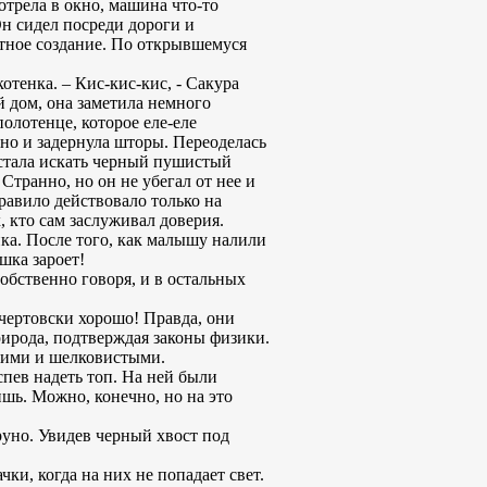
отрела в окно, машина что-то
Он сидел посреди дороги и
итное создание. По открывшемуся
котенка. – Кис-кис-кис, - Сакура
й дом, она заметила немного
олотенце, которое еле-еле
кно и задернула шторы. Переоделась
 стала искать черный пушистый
Странно, но он не убегал от нее и
правило действовало только на
, кто сам заслуживал доверия.
ика. После того, как малышу налили
шка зароет!
собственно говоря, и в остальных
чертовски хорошо! Правда, они
ирода, подтверждая законы физики.
ящими и шелковистыми.
спев надеть топ. На ней были
ишь. Можно, конечно, но на это
руно. Увидев черный хвост под
чки, когда на них не попадает свет.