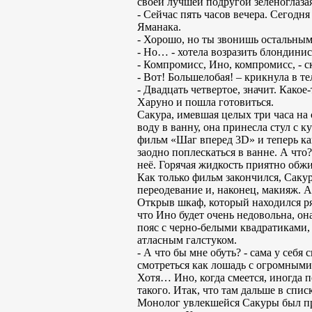
своей лучшей подругой зеленоглазая
- Сейчас пять часов вечера. Сегодня
Яманака.
- Хорошо, но ты звонишь остальным
- Но… - хотела возразить блондинис
- Компромисс, Ино, компромисс, - с
- Вот! Большелобая! – крикнула в т
- Двадцать четвертое, значит. Какое
Харуно и пошла готовиться.
Сакура, имевшая целых три часа на
воду в ванну, она принесла стул с 
фильм «Шаг вперед 3D» и теперь как
заодно поплескаться в ванне. А что?
неё. Горячая жидкость приятно обжи
Как только фильм закончился, Саку
переодевание и, наконец, макияж. А
Открыв шкаф, который находился ряд
что Ино будет очень недовольна, о
пояс с черно-белыми квадратиками,
атласным галстуком.
- А что бы мне обуть? - сама у себя
смотреться как лошадь с огромными 
Хотя… Ино, когда смеется, иногда п
такого. Итак, что там дальше в спис
Монолог увлекшейся Сакуры был прер