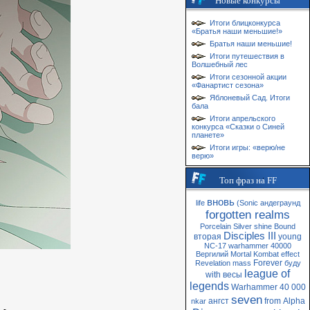
Новые конкурсы
Итоги блицконкурса
«Братья наши меньшие!»
Братья наши меньшие!
Итоги путешествия в
Волшебный лес
Итоги сезонной акции
«Фанартист сезона»
Яблоневый Сад. Итоги
бала
Итоги апрельского
конкурса «Сказки о Синей
планете»
Итоги игры: «верю/не
верю»
Топ фраз на FF
вновь
life
(Sonic
андеграунд
forgotten realms
Porcelain
Silver
shine
Bound
Disciples III
вторая
young
NC-17
warhammer 40000
Вергилий
Mortal Kombat
effect
Forever
Revelation
mass
буду
league of
with
весы
legends
Warhammer 40 000
seven
ангст
from
Alpha
nkar