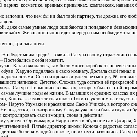
 О парнях, косметике, вредных привычках, комплексах, навыках
 но запомни, что кем бы ни был твой партнер, ты должна его люб
а дочь.
рой, даже самые умные люди ошибаются и попадают в безвыходны
авливайся. Жизнь постоянно идет вперед и нам необходимо за ней
нятно, три часа ночи.
! Это будет моим кредо! – заявила Сакура своему отражению се
– Постебались с себя и хватит.
чулан. Как и ожидалось, там было много коробок от перевезенн
обуви, Харуно поднялась в свою комнату. Достала свой пенал и
длежностями. Села на кровать и уже через минуту ёё розовые 
змашисто написано: Детство. Сложив туда остатки её прекрасной
здохнула Сакура. Порывшись в шкафах, которых было в этой огро
самые лучшие годы её жизни. В младших и средних классах их 
тно, Коноха – самая элитная школа Токио с уклоном на искусства,
ом» Наруто Узумаки и красавчиком Саске Учихой, в которого о
 Не по-детски, а по-взрослому. Сакура уже не та былая глупая о
ы контролировать свои эмоции, слова и действия.
ому учителю Орочимару, а Наруто взял в обучение сам Джирая, Х
 учительницей. Пятый директор школы Коноха с радостью соглас
де тоже были командой в школе, но их пути разошлись. Сакура на