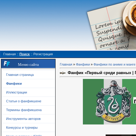
Главная
::
Поиск
::
Регистрация
Меню сайта
Главная
»
Фанфики
»
Фанфики по аниме и манге
Фанфик «Первый среди равных | Гл
Главная страница
Фанфики
Иллюстрации
Статьи о фанфикшене
Термины фанфикшена
Инструменты авторов
Конкурсы и турниры