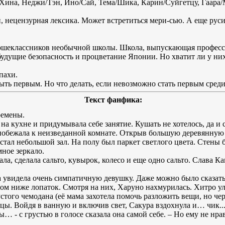
Хина, Неджи/Тэн, Ино/Сай, Тема/Шика, Карин/Суйгетцу, Гаара
нецензурная лексика. Может встретиться мери-сью. А еще рус
ршеклассников необычной школы. Школа, выпускающая професс
 будущие безопасность и процветание Японии. Но хватит ли у ни
пахи.
ыть первым. Но что делать, если невозможно стать первым сред
Текст фанфика:
ремены.
на кухне и придумывала себе занятие. Кушать не хотелось, да и 
побежала к неизведанной комнате. Открыв большую деревянную 
стал небольшой зал. На полу был паркет светлого цвета. Стены 
ное зеркало.
ла, сделала сальто, кувырок, колесо и еще одно сальто. Слава Ка
ра увидела очень симпатичную девушку. Даже можно было сказать
ом ниже лопаток. Смотря на них, Харуно нахмурилась. Хитро у
стого чемодана (её мама захотела помочь разложить вещи, но че
ы. Войдя в ванную и включив свет, Сакура вздохнула и… чик... 
… - с грустью в голосе сказала она самой себе. – Но ему не нрав