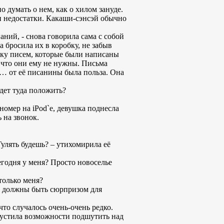
думать о нем, как о хилом зануде.
и недостатки. Какаши-сэнсэй обычно
аний, - снова говорила сама с собой
 бросила их в коробку, не забыв
пку писем, которые были написаны
, что они ему не нужны. Письма
я… от её писанины была польза. Она
удет туда положить?
омер на iPod`е, девушка поднесла
 на звонок.
Гулять будешь? – утихомирила её
сегодня у меня? Просто новоселье
только меня?
ны должны быть сюрпризом для
то случалось очень-очень редко.
упустила возможности подшутить над