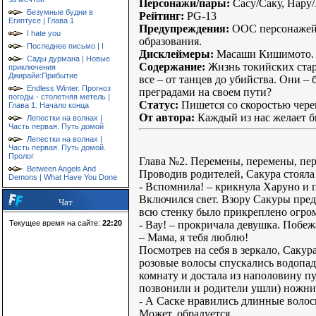
Персонажи/пары:
Сасу/Саку, Нару/
Безумные будни в
Рейтинг:
РG-13
Египтусе | Глава 1
Предупреждения:
ООС персонажей, 
I hate you
образования.
Последнее письмо | I
Дисклеймеры:
Масаши Кишимото.
Сады дурмана | Новые
Содержание:
Жизнь токийских ста
приключения
Джирайи:Прибытие
все – от танцев до убийства. Они –
Endless Winter. Прогноз
преградами на своем пути?
погоды - столетняя метель |
Статус:
Пишется со скоростью чере
Глава 1. Начало конца
От автора:
Каждый из нас желает б
Лепестки на волнах |
Часть первая. Путь домой
Лепестки на волнах |
Часть первая. Путь домой.
Пролог
Глава №2. Перемены, перемены, пе
Between Angels And
Проводив родителей, Сакура стояла 
Demons | What Have You Done
- Вспомнила! – крикнула Харуно и 
Включился свет. Взору Сакуры пред
Чат
всю стенку было прикреплено огром
- Вау! – прокричала девушка. Побежа
Текущее время на сайте:
22:20
– Мама, я тебя люблю!
Посмотрев на себя в зеркало, Саку
розовые волосы спускались водопад
комнату и достала из наполовину пу
позвонили и родители ушли) ножниц
- А Саске нравились длинные волосы
Может, обрадуется…