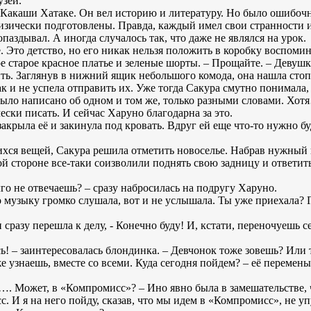
узей.
акаши Хатаке. Он вел историю и литературу. Но было ошибочно 
изически подготовлены. Правда, каждый имел свои странности 
паздывал. А иногда случалось так, что даже не являлся на урок.
е. Это детство, но его никак нельзя положить в коробку воспомин
е старое красное платье и зеленые шорты. – Прощайте. – Девушка
ть. Заглянув в нижний ящик небольшого комода, она нашла сто
ак и не успела отправить их. Уже тогда Сакура смутно понимала
было написано об одном и том же, только разными словами. Хот
ски писать. И сейчас Харуно благодарна за это.
акрыла её и закинула под кровать. Вдруг ей еще что-то нужно б
хся вещей, Сакура решила отметить новоселье. Набрав нужный н
той стороне все-таки соизволили поднять свою задницу и ответить
лго не отвечаешь? – сразу набросилась на подругу Харуно.
то музыку громко слушала, вот и не услышала. Ты уже приехала? 
и сразу перешла к делу, - Конечно буду! И, кстати, переночуешь 
ись! – заинтересовалась блондинка. – Девчонок тоже зовешь? Или 
же узнаешь, вместе со всеми. Куда сегодня пойдем? – её переме
. Может, в «Компромисс»? – Ино явно была в замешательстве, ч
с. И я на него пойду, сказав, что мы идем в «Компромисс», не 