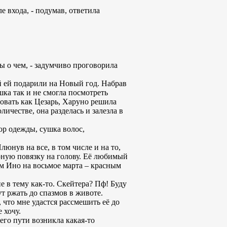
ле входа, - подумав, ответила
 бы о чем, - задумчиво проговорила
й ей подарили на Новый год. Набрав
шка так и не смогла посмотреть
вовать как Цезарь, Харуно решила
личестве, она разделась и залезла в
ор одежды, сушка волос,
юнув на все, в том числе и на то,
рную повязку на голову. Её любимый
м Ино на восьмое марта – красным
не в тему как-то. Скейтера? Пф! Буду
т ржать до спазмов в животе.
 что мне удастся рассмешить её до
 хочу.
его пути возникла какая-то