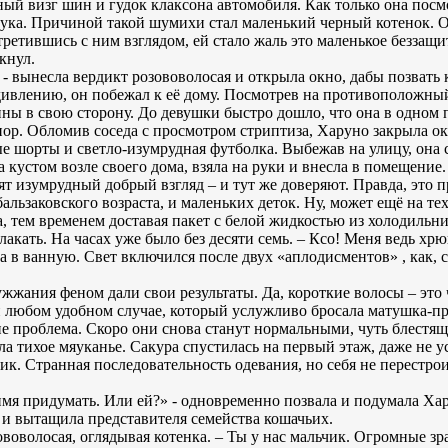
ый визг шин и гудок клаксона автомобиля. Как только она посм
звука. Причиной такой шумихи стал маленький черный котенок. 
третившись с ним взглядом, ей стало жаль это маленькое беззащ
кнул.
, - вынесла вердикт розововолосая и открыла окно, дабы позвать 
 удивлению, он побежал к её дому. Посмотрев на противоположны
ны в свою сторону. До девушки быстро дошло, что она в одном п
пор. Обломив соседа с просмотром стриптиза, Харуно закрыла о
 шорты и светло-изумрудная футболка. Выбежав на улицу, она
 кустом возле своего дома, взяла на руки и внесла в помещение. 
дят изумрудный добрый взгляд – и тут же доверяют. Правда, это 
альзаковского возраста, и маленьких деток. Ну, может ещё на тех
, тем временем доставая пакет с белой жидкостью из холодильн
лакать. На часах уже было без десяти семь. – Ксо! Меня ведь хрю
а в ванную. Свет включился после двух «аплодисментов» , как, 
жания феном дали свои результаты. Да, короткие волосы – это 
 любом удобном случае, который услужливо бросала матушка-пр
 не проблема. Скоро они снова станут нормальными, чуть блест
ла тихое мяуканье. Сакура спустилась на первый этаж, даже не у
ик. Странная последовательность одевания, но себя не перестро
 имя придумать. Или ей?» - одновременно позвала и подумала Ха
ь и вытащила представителя семейства кошачьих.
ововолосая, оглядывая котенка. – Ты у нас мальчик. Огромные зра