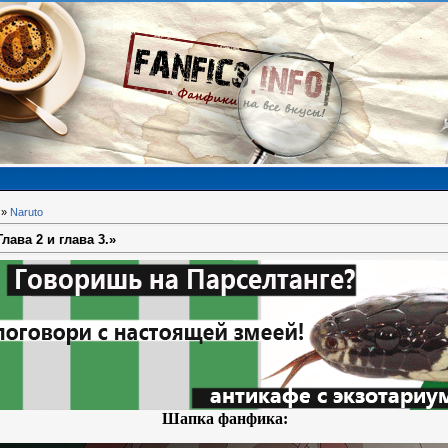
»
Naruto
ава 2 и глава 3.»
Шапка фанфика: