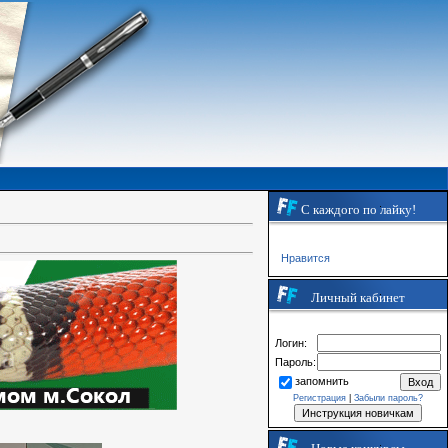
С каждого по лайку!
Нравится
Личный кабинет
Логин:
Пароль:
запомнить
Регистрация
|
Забыли пароль?