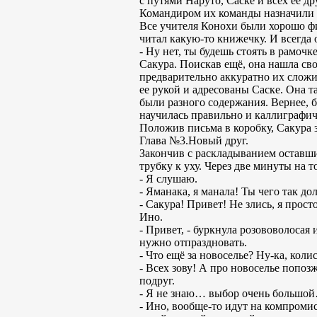
с путями Наруто, Саске и всех её др
Командиром их команды назначили К
Все учителя Конохи были хорошо ф
читал какую-то книжечку. И всегда о
- Ну нет, ты будешь стоять в рамочк
Сакура. Поискав ещё, она нашла сво
предварительно аккуратно их сложи
ее рукой и адресованы Саске. Она т
были разного содержания. Вернее, 
научилась правильно и каллиграфиче
Положив письма в коробку, Сакура з
Глава №3.Новый друг.
Закончив с раскладыванием оставши
трубку к уху. Через две минуты на 
- Я слушаю.
- Яманака, я манала! Ты чего так до
- Сакура! Привет! Не злись, я прос
Ино.
- Привет, - буркнула розововолосая 
нужно отпраздновать.
- Что ещё за новоселье? Ну-ка, кол
- Всех зову! А про новоселье попоз
подруг.
- Я не знаю… выбор очень большой…
- Ино, вообще-то идут на компромис