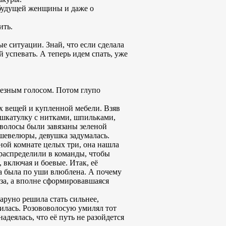
 будущей женщины и даже о
ить.
е ситуации. Знай, что если сделала
 успевать. А теперь идем спать, уже
рьезным голосом. Потом глупо
ых вещей и купленной мебели. Взяв
 шкатулку с нитками, шпильками,
волосы были завязаны зеленой
 шевелюры, девушка задумалась.
мной комнате целых три, она нашла
распределили в команды, чтобы
 включая и боевые. Итак, её
на была по уши влюблена. А почему
буза, а вполне сформировавшаяся
аруно решила стать сильнее,
илась. Розововолосую умилял тот
деялась, что её путь не разойдется