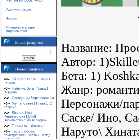
Частые вопросы (FAQ)
Администрация
Форум
Интернет магазин
парфюмерии
Поиск фанфиков
Название: Про
Автор: 1)Skille
Новые фанфики
Бета: 1) Koshk
Ей всего 13 18+ | Глава1
начало
Жанр: романти
Наёмник Бога | Глава 1.
Встреча
Солнце над Чертополохом
Персонажи/пары
Мечты о лете | Глава 1. О
встрече
Shaman King.
Саске/ Ино, Са
Перезагрузка | Ukfdf
Знакомство с Йо Асакурой
Только ты | You must
Наруто\ Хинат
Тише, любовь,
помедленнее | Часть I. Вслед
за мечтой