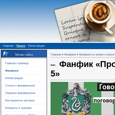
Главная
::
Поиск
::
Регистрация
Меню сайта
Главная
»
Фанфики
»
Фанфики по аниме и манге
Фанфик «Прос
Главная страница
5»
Фанфики
Иллюстрации
Статьи о фанфикшене
Термины фанфикшена
Инструменты авторов
Конкурсы и турниры