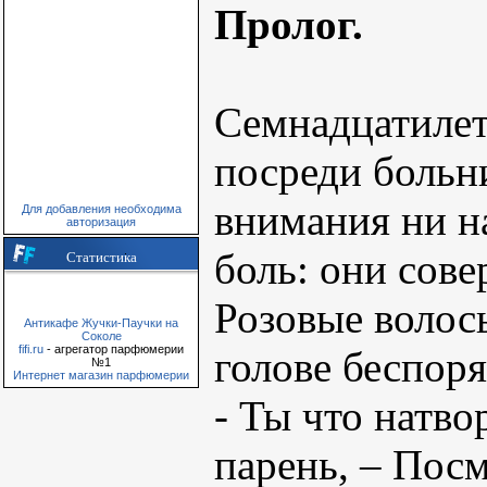
Пролог.
Семнадцатилет
посреди больн
внимания ни на
Для добавления необходима
авторизация
боль: они сове
Статистика
Розовые волос
Антикафе Жучки-Паучки на
Соколе
fifi.ru
- агрегатор парфюмерии
голове беспор
№1
Интернет магазин парфюмерии
- Ты что натво
парень, – Пос