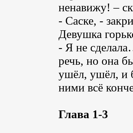
ненавижу! – ск
- Саске, - зак
Девушка горько
- Я не сделала
речь, но она б
ушёл, ушёл, и
ними всё конч
Глава 1-3