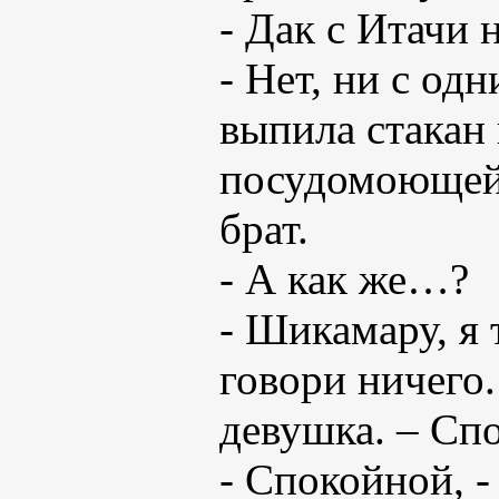
- Дак с Итачи 
- Нет, ни с од
выпила стакан 
посудомоющей 
брат.
- А как же…?
- Шикамару, я
говори ничего. 
девушка. – Сп
- Спокойной, -