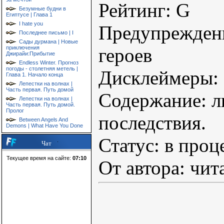
Рейтинг: G
Безумные будни в
Египтусе | Глава 1
I hate you
Предупрежден
Последнее письмо | I
Сады дурмана | Новые
приключения
героев
Джирайи:Прибытие
Endless Winter. Прогноз
погоды - столетняя метель |
Дисклеймеры:
Глава 1. Начало конца
Лепестки на волнах |
Часть первая. Путь домой
Содержание: л
Лепестки на волнах |
Часть первая. Путь домой.
Пролог
последствия.
Between Angels And
Demons | What Have You Done
Статус: в проц
Чат
Текущее время на сайте:
07:10
От автора: чи