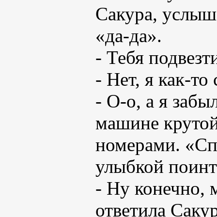
Сакура, услыш
«да-да».
- Тебя подвезт
- Нет, я как-т
- О-о, а я забы
машине крутой
номерами. «Спа
улыбкой поинт
- Ну конечно, 
ответила Саку