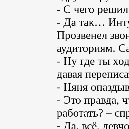
- С чего решил
- Да так… Инт
Прозвенел звон
аудиториям. Са
- Ну где ты хо
давая переписа
- Няня опаздыв
- Это правда, 
работать? – сп
- Да, всё, дев