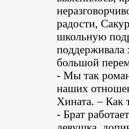
неразговорчив
радости, Сакур
школьную подр
поддерживала 
большой перем
- Мы так рома
наших отношен
Хината. – Как
- Брат работае
девушка, допив