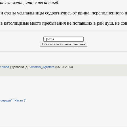
 не скажешь, что я несносный.
а, и стены усыпальницы содрогнулись от крика, переполненного 
— в католицизме место пребывания не попавших в рай душ, не с
ty blood
|
Добавил (а)
:
Artemis_Agrotera
(05.03.2013)
сердца" | Часть 7