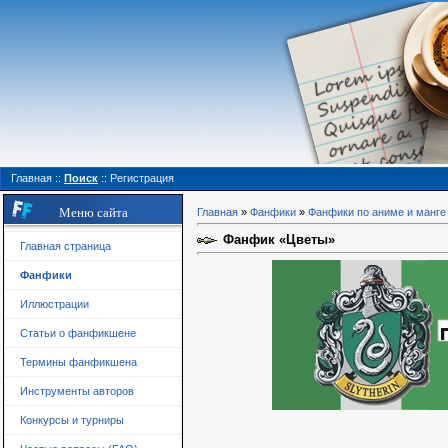
Главная
::
Поиск
::
Регистрация
Меню сайта
Главная
»
Фанфики
»
Фанфики по аниме и манге
Фанфик «Цветы»
Главная страница
Фанфики
Иллюстрации
Статьи о фанфикшене
Термины фанфикшена
Инструменты авторов
Конкурсы и турниры