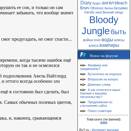
Diary
ангел
bleach
будет
рушить ее сон, и только он сам
блич
Obvious
безумие
битва
начинает забывать, что вообще значит
naruto
wind
Beneath
wings
Bloody
Jungle
быть
смог предугадать, не смог спасти...
воды
война
love
алисы
вампиры
алиса
Новое на форуме
м времени, когда тысячи ошибок ещё
оторую он так и не осмелился
Фанфики или
ориджиналы?
Бутылочка на поцелуи
вый подполковник Авель Найтлорд
Вопросом на вопрос
и оттого всегда особенно зло
Длинные слова
А как относятся ваши
 ещё в состоянии был сделать, был
близкие к вашему
писательству?
тов. Самых обычных полевых цветов,
Предложения по
улучшению сайта
Поиск соавтора
шка, и, наконец, срывающимся
Total users (no banned):
5005
Ry7.ru -
Интернет магазин