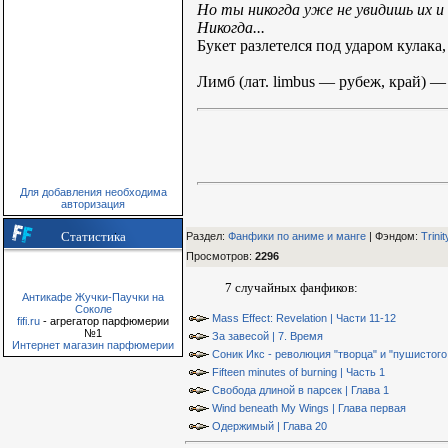
Но ты никогда уже не увидишь их и
Никогда...
Букет разлетелся под ударом кулак
Лимб (лат. limbus — рубеж, край) 
Для добавления необходима
авторизация
Статистика
Раздел:
Фанфики по аниме и манге
| Фэндом
:
Trini
Просмотров
:
2296
7 случайных фанфиков:
Антикафе Жучки-Паучки на
Соколе
Mass Effect: Revelation | Части 11-12
fifi.ru
- агрегатор парфюмерии
№1
За завесой | 7. Время
Интернет магазин парфюмерии
Соник Икс - революция "творца" и "пушистого 
Fifteen minutes of burning | Часть 1
Свобода длиной в парсек | Глава 1
Wind beneath My Wings | Глава первая
Одержимый | Глава 20