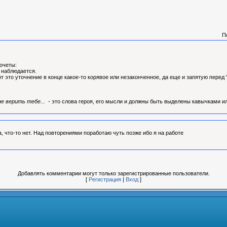
П
очеты:
 наблюдается.
от это уточнение в конце какое-то корявое или незаконченное, да еще и запятую перед 
 не верить тебе...
- это слова героя, его мысли и должны быть выделены кавычками ил
, что-то нет. Над повторениями поработаю чуть позже ибо я на работе
Добавлять комментарии могут только зарегистрированные пользователи.
[
Регистрация
|
Вход
]