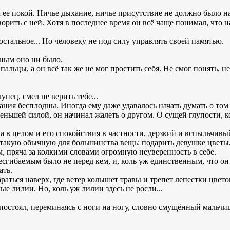
 ее покой. Ничье дыхание, ничье присутствие не должно было на
оворить с ней. Хотя в последнее время он всё чаще понимал, что 
остальное... Но человеку не под силу управлять своей памятью.
ным оно ни было.
альцы, а он всё так же не мог простить себя. Не смог понять, не 
лупец, смел не верить тебе...
зания бесплодны. Иногда ему даже удавалось начать думать о то
меньшей силой, он начинал жалеть о другом. О сущей глупости, к
дка в целом и его спокойствия в частности, дерзкий и вспыльчи
 такую обычную для большинства вещь: подарить девушке цветы, 
, пряча за колкими словами огромную неуверенность в себе.
сгибаемым было не перед кем, и, коль уж единственным, что он
ать.
браться наверх, где ветер колышет травы и трепет лепестки цве
 лилии. Но, коль уж лилии здесь не росли...
постоял, переминаясь с ноги на ногу, словно смущённый мальчи