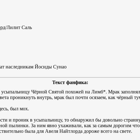
орд/Лилит Саль
жат наследникам Йосиды Сунао
Текст фанфика:
а усыпальницу Чёрной Святой похожей на Лимб*. Мрак заполнял
ета проникнуть внутрь, мрак был почти осязаем, как чёрный тум
есь, был мох.
ости и проник в усыпальницу, то обнаружил бы довольно странн
дной пылинки. За ним явно ухаживали, как за самым дорогим что 
ствительно была для Авеля Найтлорда дороже всего на свете.