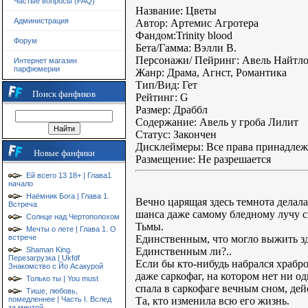
Частые вопросы (FAQ)
Название: Цветы
Администрация
Автор: Артемис Агротера
Фандом:Trinity blood
Форум
Бета/Гамма: Вэлли В.
Персонажи/ Пейринг: Авель Найтл
Интернет магазин
парфюмерии
Жанр: Драма, Агнст, Романтика
Тип/Вид: Гет
Поиск фанфиков
Рейтинг: G
Размер: Драббл
Содержание: Авель у гроба Лилит
Статус: Закончен
Дисклеймеры: Все права принадле
Новые фанфики
Размещение: Не разрешается
Ей всего 13 18+ | Глава1
начало
Наёмник Бога | Глава 1.
Вечно царящая здесь темнота делал
Встреча
шанса даже самому бледному лучу св
Солнце над Чертополохом
Тьмы.
Мечты о лете | Глава 1. О
Единственным, что могло выжить зд
встрече
Единственным ли?..
Shaman King.
Перезагрузка | Ukfdf
Если бы кто-нибудь набрался храбр
Знакомство с Йо Асакурой
даже саркофаг, на котором нет ни о
Только ты | You must
спала в саркофаге вечным сном, дей
Тише, любовь,
Та, кто изменила всю его жизнь.
помедленнее | Часть I. Вслед
за мечтой