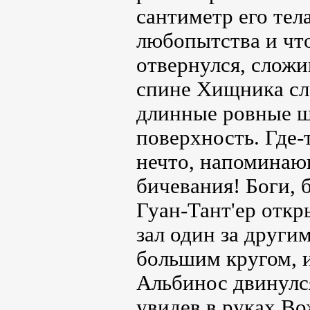
сантиметр его тел
любопытства и чт
отвернулся, сложи
спине Хищника сл
длинные ровные ш
поверхность. Где-
нечто, напоминаю
бичевания! Боги, 
Гуан-Тант'ер откр
зал один за други
большим кругом, и
Альбинос двинулся
увидев в руках Во