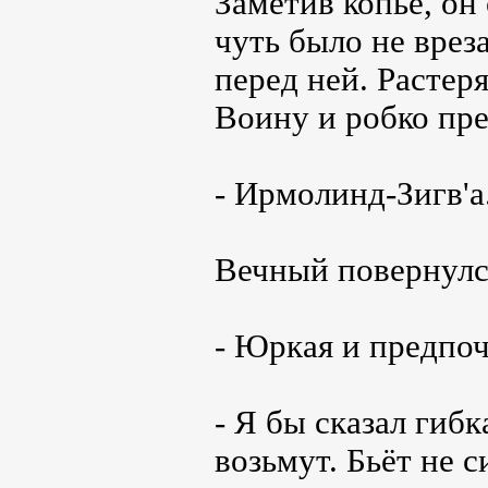
Заметив копьё, он
чуть было не вреза
перед ней. Растер
Воину и робко пре
- Ирмолинд-Зигв'а
Вечный повернулся
- Юркая и предпоч
- Я бы сказал гиб
возьмут. Бьёт не с