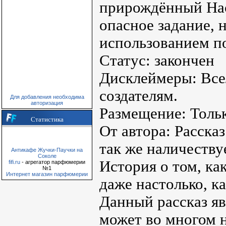
прирождённый Нас
опасное задание, н
использованием п
Статус: закончен
Дисклеймеры: Всел
создателям.
Для добавления необходима
авторизация
Размещение: Тольк
Статистика
От автора: Расска
так же наличеству
Антикафе Жучки-Паучки на
Соколе
История о том, ка
fifi.ru
- агрегатор парфюмерии
№1
Интернет магазин парфюмерии
даже настолько, к
Данный рассказ яв
может во многом н