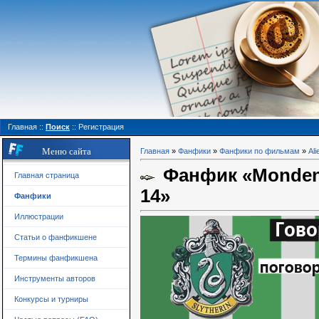
Главная
::
Поиск
::
Регистрация
Меню сайта
Главная
»
Фанфики
»
Фанфики по фильмам
»
Ali
Фанфик «Mondeng
Главная страница
14»
Фанфики
Иллюстрации
Статьи о фанфикшене
Термины фанфикшена
Инструменты авторов
Конкурсы и турниры