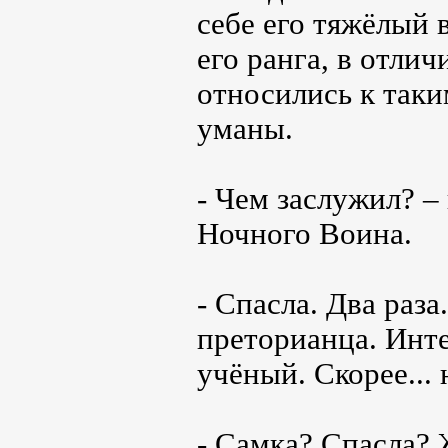
себе его тяжёлый 
его ранга, в отли
относились к так
уманы.
- Чем заслужил? –
Ночного Воина.
- Спасла. Два раз
преторианца. Инте
учёный. Скорее... 
- Самка? Спасла? 