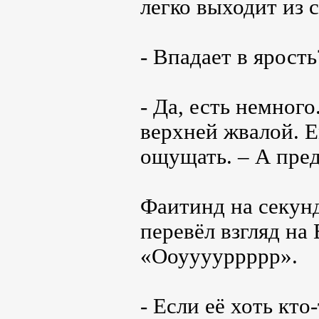
легко выходит из с
- Впадает в ярост
- Да, есть немног
верхней жвалой. Е
ощущать. – А пред
Фаитинд на секунд
перевёл взгляд на 
«Ооууууррррр».
- Если её хоть кт