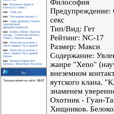
Философия
Безумные будни в
Египтусе | Глава 1
Предупреждение: 
I hate you
Последнее письмо | I
секс
Сады дурмана | Новые
приключения
Тип/Вид: Гет
Джирайи:Прибытие
Endless Winter. Прогноз
погоды - столетняя метель |
Рейтинг: NC-17
Глава 1. Начало конца
Лепестки на волнах |
Размер: Макси
Часть первая. Путь домой
Лепестки на волнах |
Содержание: Увлек
Часть первая. Путь домой.
Пролог
Between Angels And
жанре "Xeno" (нау
Demons | What Have You Done
внеземном контак
Чат
яутского клана. "
Текущее время на сайте:
15:17
знаменем уверенн
Охотник - Гуан-Та
Хищников. Белоко