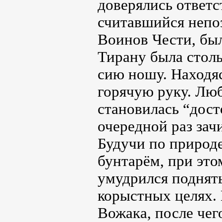
доверялись ответс
считавшийся непо
Воинов Чести, был
Тирану была столь
сию ношу. Находяс
горячую руку. Лю
становилась “дост
очередной раз зач
Будучи по природ
бунтарём, при эт
умудрился поднять
корыстных целях. 
Вожака, после че