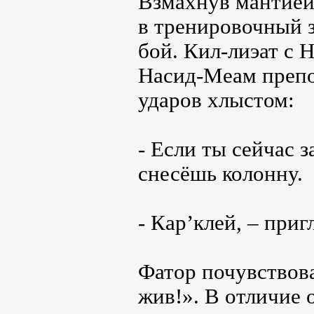
Взмахнув мантией
в тренировочный з
бой. Кил-лиэат с 
Насид-Меам препо
ударов хлыстом:
- Если ты сейчас 
снесёшь колонну.
- Кар’клей, – при
Фатор почувствова
жив!». В отличие 