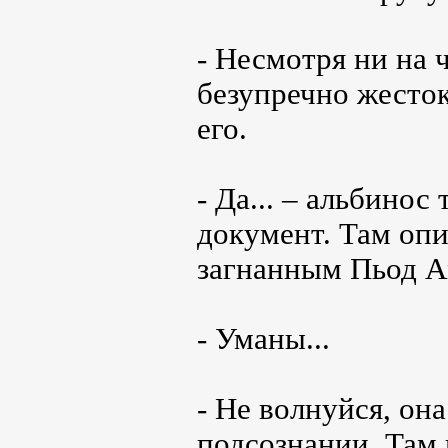
- Несмотря ни на ч
безупречно жесток
его.
- Да... – альбинос
документ. Там опи
загнанным Пьод А
- Уманы...
- Не волнуйся, он
подсознании. Там в