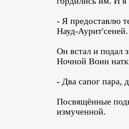
гордились им. И я
- Я предоставлю т
Науд-Аурит'сеней. 
Он встал и подал 
Ночной Воин натк
- Два сапог пара, 
Посвящённые подн
измученной.