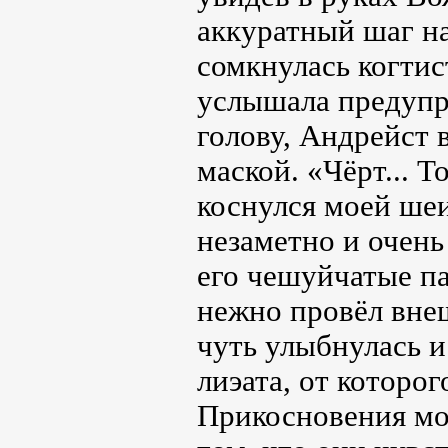
аккуратный шаг на
сомкнулась когтис
услышала предуп
голову, Андрейст 
маской. «Чёрт... 
коснулся моей ше
незаметно и очень
его чешуйчатые па
нежно провёл внеш
чуть улыбнулась и
лиэата, от которо
Прикосновения мол