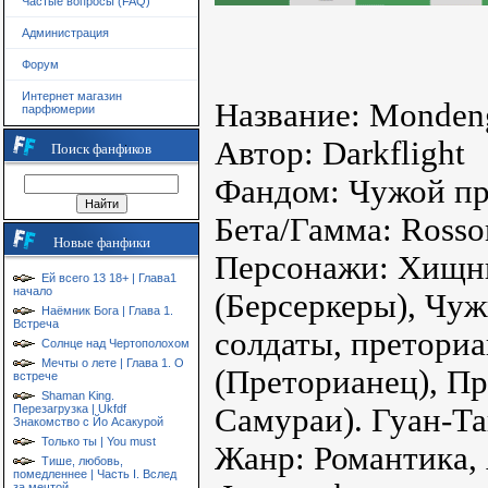
Частые вопросы (FAQ)
Администрация
Форум
Интернет магазин
Название: Monden
парфюмерии
Автор: Darkflight
Поиск фанфиков
Фандом: Чужой п
Бета/Гамма: Ross
Новые фанфики
Персонажи: Хищни
Ей всего 13 18+ | Глава1
начало
(Берсеркеры), Чуж
Наёмник Бога | Глава 1.
Встреча
солдаты, претори
Солнце над Чертополохом
Мечты о лете | Глава 1. О
(Преторианец), Пр
встрече
Shaman King.
Перезагрузка | Ukfdf
Самураи). Гуан-Та
Знакомство с Йо Асакурой
Только ты | You must
Жанр: Романтика, 
Тише, любовь,
помедленнее | Часть I. Вслед
за мечтой