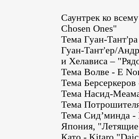
Саунтрек ко всему
Chosen Ones"
Тема Гуан-Тант'ра
Гуан-Тант'ер/Андре
и Хелависа – "Ряд
Тема Волве - E Nom
Тема Берсеркеров 
Тема Насид-Меама -
Тема Потрошителя -
Тема Сид’минда - 
Япония, "Летящие
Като - Kitaro "Daic