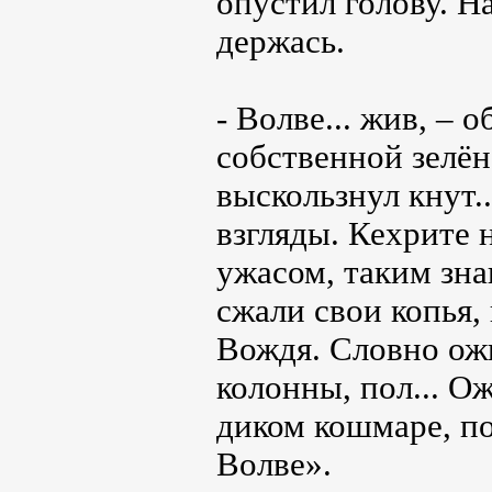
опустил голову. Н
держась.
- Волве... жив, – 
собственной зелён
выскользнул кнут.
взгляды. Кехрите
ужасом, таким зн
сжали свои копья,
Вождя. Словно ож
колонны, пол... О
диком кошмаре, п
Волве».