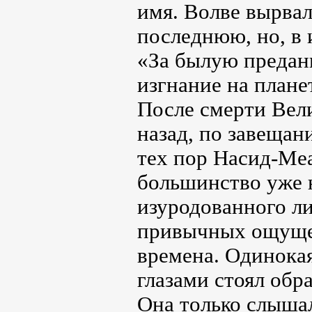
имя. Волве вырвал
последнюю, но, в 
«За былую предан
изгнание на плане
После смерти Вели
назад, по завещан
тех пор Насид-Меа
большинство уже 
изуродованного ли
привычных ощущен
времена. Одинокая
глазами стоял обр
Она только слышал