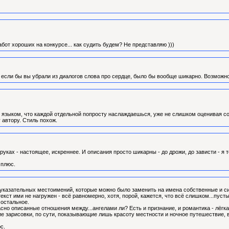
бот хороших на конкурсе... как судить будем? Не представляю )))
, если бы вы убрали из диалогов слова про сердце, было бы вообще шикарно. Возможн
м языком, что каждой отдельной попросту наслаждаешься, уже не слишком оценивая с
 автору. Стиль похож.
 руках - настоящее, искреннее. И описания просто шикарны - до дрожи, до зависти - я т
 плюс.
 указательных местоимений, которые можно было заменить на имена собственные и 
текст ими не нагружен - всё равномерно, хотя, порой, кажется, что всё слишком...пус
 остальное.
сно описанные отношения между...ангелами ли? Есть и признание, и романтика - лёгка
ие зарисовки, по сути, показывающие лишь красоту местности и ночное путешествие, 
с.