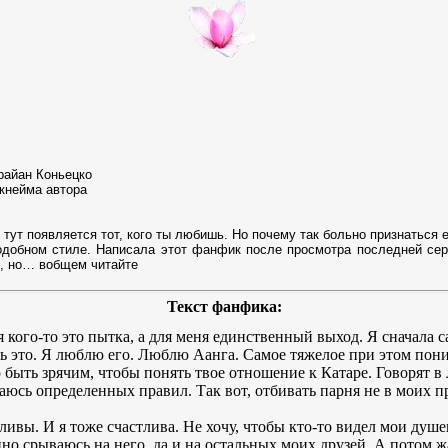
райан Коньецко
кнейма автора
 тут появляется тот, кого ты любишь. Но почему так больно признаться 
подобном стиле. Написала этот фанфик после просмотра последней сер
е, но… вобщем читайте
Текст фанфика:
я кого-то это пытка, а для меня единственный выход. Я сначала с
 это. Я люблю его. Люблю Аанга. Самое тяжелое при этом поним
быть зрячим, чтобы понять твое отношение к Катаре. Говорят в л
юсь определенных правил. Так вот, отбивать парня не в моих п
ивы. И я тоже счастлива. Не хочу, чтобы кто-то видел мои душе
нно срываюсь на него, да и на остальных моих друзей. А потом 