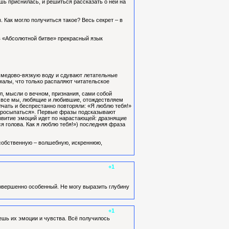
ишь приснилась, и решиться рассказать о ней на
Как могло получиться такое? Весь секрет – в
в «Абсолютной битве» прекрасный язык
 медово-вязкую воду и сдувают летательные
малы, что только распаляют читательское
л, мысли о вечном, признания, сами собой
му все мы, любящие и любившие, отождествляем
олчать и беспрестанно повторяли: «Я люблю тебя!»
я просыпаться». Первые фразы подсказывают
азвитие эмоций идет по нарастающей: дразнящие
ся голова. Как я люблю тебя!») последняя фраза
ю собственную – волшебную, искреннюю,
+1
 совершенно особенный. Не могу выразить глубину
+1
шь их эмоции и чувства. Всё получилось