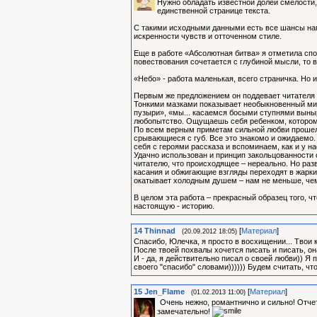
​Нужно обладать известной долей смелости,
единственной странице текста.
С такими исходными данными есть все шансы нап
искренности чувств и отточенном стиле.
Еще в работе «Абсолютная битва» я отметила сп
повествования сочетается с глубиной мысли, то 
«Небо» - работа маленькая, всего страничка. Но 
Первым же предложением он поддевает читателя н
Тонкими мазками показывает необыкновенный мир
пузыри», «мы... касаемся босыми ступнями выныр
любопытство. Ощущаешь себя ребенком, котором
По всем верным приметам сильной любви прошелся
срывающиеся с губ. Все это знакомо и ожидаемо.
себя с героями рассказа и вспоминаем, как и у н
Удачно использован и принцип закольцованности 
читателю, что происходящее – нереально. Но раз
касания и обжигающие взгляды переходят в жаркие 
окатывает холодным душем – нам не меньше, чем
В целом эта работа – прекрасный образец того, 
настоящую - историю.
14
Thinnad
[
Материал
]
(20.09.2012 18:05)
Спасибо, Юлечка, я просто в восхищении... Твои 
После твоей похвалы хочется писать и писать, о
И - да, я действительно писал о своей любви)) Я
своего "спасибо" словами)))))) Будем считать, чт
15
Jen_Flame
[
Материал
]
(01.02.2013 11:00)
Очень нежно, романтнично и сильно! Отче
замечательно!