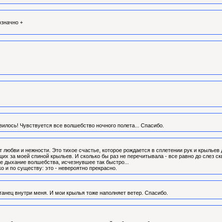
означно +
авилось! Чувствуется все волшебство ночного полета... Спасибо.
т любви и нежности. Это тихое счастье, которое рождается в сплетении рук и крыльев 
х за моей спиной крыльев. И сколько бы раз не перечитывала - все равно до слез скв
е дыхание волшебства, исчезнувшее так быстро...
ко и по существу: это - невероятно прекрасно.
танец внутри меня. И мои крылья тоже наполняет ветер. Спасибо.