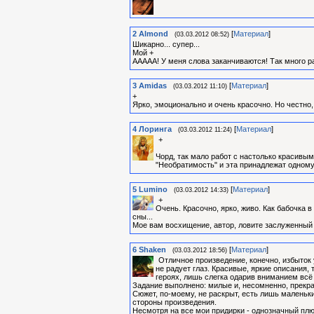
2
Almond
[
Материал
]
(03.03.2012 08:52)
Шикарно... супер...
Мой +
ААААА! У меня слова заканчиваются! Так много ра
3
Amidas
[
Материал
]
(03.03.2012 11:10)
+
Ярко, эмоционально и очень красочно. Но честно
4
Лоринга
[
Материал
]
(03.03.2012 11:24)
+
Чорд, так мало работ с настолько красивы
"Необратимость" и эта принадлежат одному
5
Lumino
[
Материал
]
(03.03.2012 14:33)
+
Очень. Красочно, ярко, живо. Как бабочка в
сны...
Мое вам восхищение, автор, ловите заслуженный
6
Shaken
[
Материал
]
(03.03.2012 18:56)
Отличное произведение, конечно, избыток
не радует глаз. Красивые, яркие описания, 
героях, лишь слегка одарив вниманием всё
Задание выполнено: милые и, несомненно, прекра
Сюжет, по-моему, не раскрыт, есть лишь маленьк
стороны произведения.
Несмотря на все мои придирки - однозначный плю