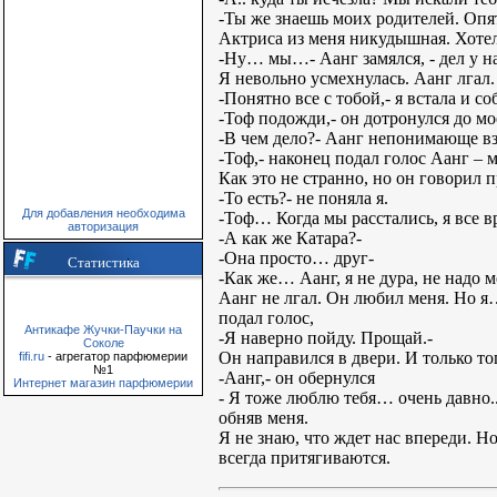
-Ты же знаешь моих родителей. Опят
Актриса из меня никудышная. Хотела
-Ну… мы…- Аанг замялся, - дел у 
Я невольно усмехнулась. Аанг лгал.
-Понятно все с тобой,- я встала и с
-Тоф подожди,- он дотронулся до мо
-В чем дело?- Аанг непонимающе взг
-Тоф,- наконец подал голос Аанг – 
Как это не странно, но он говорил п
-То есть?- не поняла я.
Для добавления необходима
-Тоф… Когда мы расстались, я все в
авторизация
-А как же Катара?-
-Она просто… друг-
Статистика
-Как же… Аанг, я не дура, не надо 
Аанг не лгал. Он любил меня. Но я…
подал голос,
Антикафе Жучки-Паучки на
-Я наверно пойду. Прощай.-
Соколе
Он направился в двери. И только тог
fifi.ru
- агрегатор парфюмерии
№1
-Аанг,- он обернулся
Интернет магазин парфюмерии
- Я тоже люблю тебя… очень давно..
обняв меня.
Я не знаю, что ждет нас впереди. Н
всегда притягиваются.