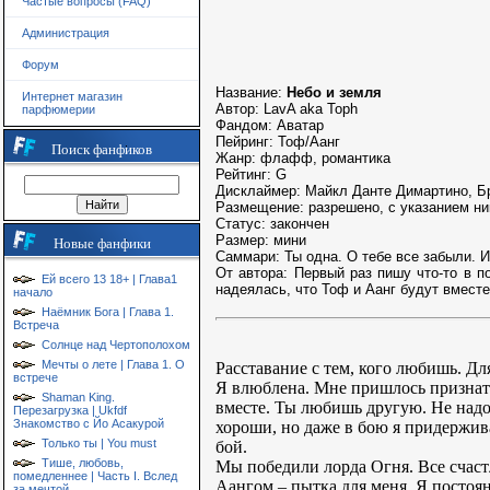
Частые вопросы (FAQ)
Администрация
Форум
Название:
Небо и земля
Интернет магазин
Автор: LavA aka Toph
парфюмерии
Фандом: Аватар
Пейринг: Тоф/Аанг
Поиск фанфиков
Жанр: флафф, романтика
Рейтинг: G
Дисклаймер: Майкл Данте Димартино, Б
Размещение: разрешено, с указанием ни
Статус: закончен
Размер: мини
Новые фанфики
Саммари: Ты одна. О тебе все забыли. И
От автора: Первый раз пишу что-то в 
Ей всего 13 18+ | Глава1
надеялась, что Тоф и Аанг будут вмест
начало
Наёмник Бога | Глава 1.
Встреча
Солнце над Чертополохом
Мечты о лете | Глава 1. О
Расставание с тем, кого любишь. Дл
встрече
Я влюблена. Мне пришлось признать
Shaman King.
вместе. Ты любишь другую. Не надо 
Перезагрузка | Ukfdf
Знакомство с Йо Асакурой
хороши, но даже в бою я придержива
Только ты | You must
бой.
Тише, любовь,
Мы победили лорда Огня. Все счастл
помедленнее | Часть I. Вслед
Аангом – пытка для меня. Я постоя
за мечтой