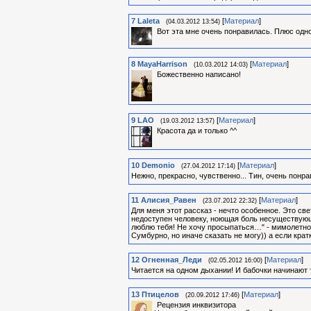
7
Laleta
[
Материал
]
(04.03.2012 13:54)
Вот эта мне очень понравилась. Плюс одн
8
MayaHarrison
[
Материал
]
(10.03.2012 14:03)
Божественно написано!
9
LAO
[
Материал
]
(19.03.2012 13:57)
Красота да и только ^^
10
Demonio
[
Материал
]
(27.04.2012 17:14)
Нежно, прекрасно, чувственно... Тин, очень понр
11
Алиcия_Равен
[
Материал
]
(23.07.2012 22:32)
Для меня этот рассказ - нечто особенное. Это све
недоступен человеку, ноющая боль несуществующи
люблю тебя! Не хочу просыпаться…" - мимолетно
Сумбурно, но иначе сказать не могу)) а если крат
12
Огненная_Леди
[
Материал
]
(02.05.2012 16:00)
Читается на одном дыхании! И бабочки начинают 
13
Птицелов
[
Материал
]
(20.09.2012 17:46)
Рецензия инквизитора