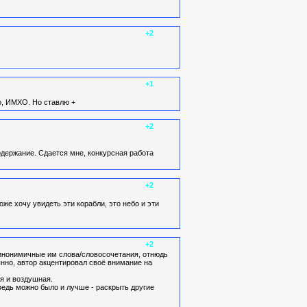
+2
+1
о, ИМХО. Но ставлю +
+2
одержание. Сдается мне, конкурсная работа
+2
оже хочу увидеть эти корабли, это небо и эти
+2
синонимичные им слова/словосочетания, отнюдь
тынно, автор акцентировал своё внимание на
я и воздушная.
ведь можно было и лучше - раскрыть другие