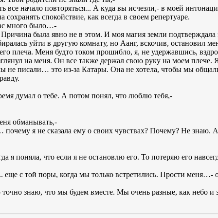
ь все начало повторяться... А куда вы исчезли,- в моей интонац
 сохранять спокойствие, как всегда в своем репертуаре.
нас много было…-
 Причина была явно не в этом. И моя магия земли подтверждала 
обиралась уйти в другую комнату, но Аанг, вскочив, остановил ме
его плеча. Меня будто током прошибло, я, не удержавшись, вздро
лянул на меня. Он все также держал свою руку на моем плече. 
мы не писали… это из-за Катары. Она не хотела, чтобы мы общали
равду.
ремя думал о тебе. А потом понял, что люблю тебя,-
меня обманывать,-
 почему я не сказала ему о своих чувствах? Почему? Не знаю. 
да я поняла, что если я не остановлю его. То потеряю его навсегд
. еще с той поры, когда мы только встретились. Прости меня…- 
о точно знаю, что мы будем вместе. Мы очень разные, как небо 