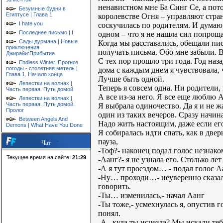
ненавистном мне Ба Синг Се, а пот
Безумные будни в
Египтусе | Глава 1
королевстве Огня – управляют стран
I hate you
соскучилась по родителям. И думаю,
Последнее письмо | I
одном – что я не нашла сил попроща
Сады дурмана | Новые
Когда мы расставались, обещали пис
приключения
получать письма. Обо мне забыли. В
Джирайи:Прибытие
С тех пор прошло три года. Год наз
Endless Winter. Прогноз
погоды - столетняя метель |
дома с каждым днем я чувствовала, ч
Глава 1. Начало конца
Лучше быть одной.
Лепестки на волнах |
Теперь я совсем одна. Ни родители, 
Часть первая. Путь домой
А все из-за него. Я все еще люблю
Лепестки на волнах |
Часть первая. Путь домой.
Я выбрала одиночество. Да я и не ж
Пролог
один из таких вечеров. Сразу начин
Between Angels And
Надо жить настоящим, даже если его
Demons | What Have You Done
Я собиралась идти спать, как в двер
пауза,
Чат
-Тоф?- наконец подал голос незнако
Текущее время на сайте:
21:29
-Аанг?- я не узнала его. Столько лет
-А я тут проездом… - подал голос 
-Ну… проходи…- неуверенно сказала
говорить.
-Ты… изменилась,- начал Аанг
-Ты тоже,- усмехнулась я, опустив г
понял.
-А.. куда ты исчезла? Мы искали теб