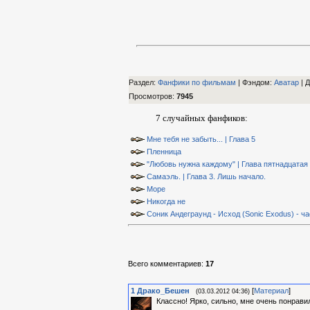
Раздел:
Фанфики по фильмам
| Фэндом
:
Аватар
|
Д
Просмотров
:
7945
7 случайных фанфиков:
Мне тебя не забыть... | Глава 5
Пленница
"Любовь нужна каждому" | Глава пятнадцатая
Самаэль. | Глава 3. Лишь начало.
Море
Никогда не
Соник Андеграунд - Исход (Sonic Exodus) - ча
Всего комментариев
:
17
1
Драко_Бешен
[
Материал
]
(03.03.2012 04:36)
Классно! Ярко, сильно, мне очень понрави