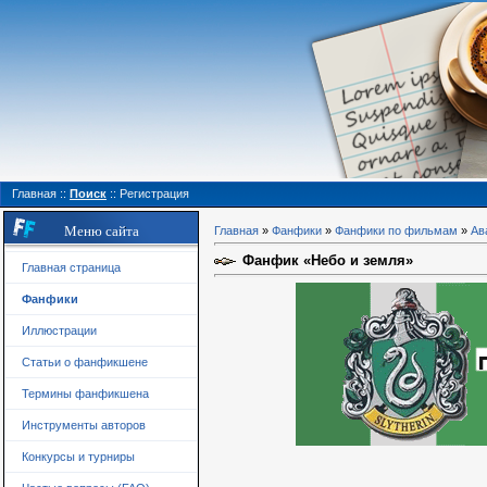
Главная
::
Поиск
::
Регистрация
Меню сайта
Главная
»
Фанфики
»
Фанфики по фильмам
»
Ав
Фанфик «Небо и земля»
Главная страница
Фанфики
Иллюстрации
Статьи о фанфикшене
Термины фанфикшена
Инструменты авторов
Конкурсы и турниры