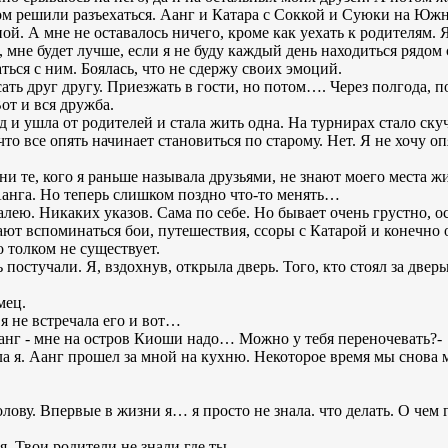
ом решили разъехаться. Аанг и Катара с Соккой и Суюки на Юж
ой. А мне не оставалось ничего, кроме как уехать к родителям. 
 мне будет лучше, если я не буду каждый день находиться рядом
ться с ним. Боялась, что не сдержу своих эмоций.
ать друг другу. Приезжать в гости, но потом…. Через полгода, п
от и вся дружба.
ад и ушла от родителей и стала жить одна. На турнирах стало ск
то все опять начинает становиться по старому. Нет. Я не хочу оп
ни те, кого я раньше называла друзьями, не знают моего места жи
 Аанга. Но теперь слишком поздно что-то менять…
алею. Никаких указов. Сама по себе. Но бывает очень грустно, о
ают вспоминаться бои, путешествия, ссоры с Катарой и конечно 
 толком не существует.
ь постучали. Я, вздохнув, открыла дверь. Того, кто стоял за двер
мец.
 я не встречала его и вот…
Аанг - мне на остров Киоши надо… Можно у тебя переночевать?-
 я. Аанг прошел за мной на кухню. Некоторое время мы снова м
олову. Впервые в жизни я… я просто не знала. что делать. О чем
я. Твои родители не знали где ты,-