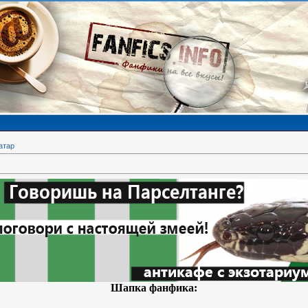
атар
Шапка фанфика: