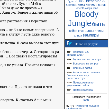
ангел
bleach
блич
будет
ный полюс. Зуко и Мэй в
Obvious
безумие
naruto
битва
Я была даже не против – я
Beneath
wings
wind
Bloody
 с Аангом. Теперь я жалею лишь об
Jungle
осле расставания я перестала
быть
учно – не было новых соперников. А
воды
война
love
алисы
ять в клетку, пусть даже золотую.
вампиры
алиса
тельства. Я сама выбрала этот путь.
Новое на форуме
собенно по вечерам. Сегодня как раз
Фанфики или
ориджиналы?
он…. Все хватит ностальгировать!
Бутылочка на поцелуи
Вопросом на вопрос
ью, я не узнала. Повисла неловкая
Длинные слова
А как относятся ваши
близкие к вашему
писательству?
Предложения по
улучшению сайта
олчали. Просто не знали о чем
Поиск соавтора
Total users (no banned):
 говорить. К счастью Аанг меня
5005
Ry7.ru -
Интернет магазин
парфюмерии