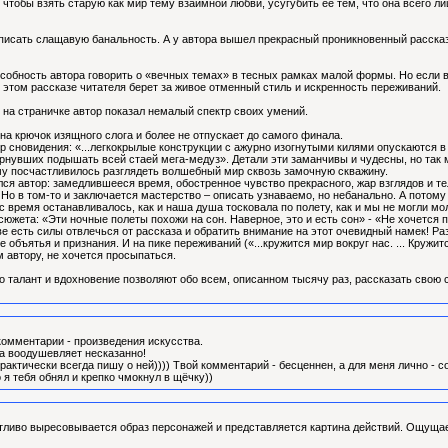
 чтобы взять старую как мир тему взаимной любви, усугубить ее тем, что она всего л
исать слащавую банальность. А у автора вышел прекрасный проникновенный рассказ. 
особность автора говорить о «вечных темах» в тесных рамках малой формы. Но если 
в этом рассказе читателя берет за живое отменный стиль и искренность переживаний.
и на страничке автор показал немалый спектр своих умений.
а крючок изящного слога и более не отпускает до самого финала.
 сновидения: «...легкокрылые конструкции с ажурно изогнутыми килями опускаются в
нувших подышать всей стаей мега-медуз». Детали эти заманчивы и чудесны, но так 
у посчастливилось разглядеть волшебный мир сквозь замочную скважину.
 автор: замедлившееся время, обостренное чувство прекрасного, жар взглядов и те
 Но в том-то и заключается мастерство – описать узнаваемо, но небанально. А пото
ас время останавливалось, как и наша душа тосковала по полету, как и мы не могли м
сюжета: «Эти ночные полеты похожи на сон. Наверное, это и есть сон» - «Не хочетс
ве есть силы отвлечься от рассказа и обратить внимание на этот очевидный намек! Р
объятья и признания. И на пике переживаний («...кружится мир вокруг нас. ... Кружит
 автору, не хочется просыпаться.
что талант и вдохновение позволяют обо всем, описанном тысячу раз, рассказать сво
комментарии - произведения искусства.
на воодушевляет несказанно!
 практически всегда пишу о ней)))) Твой комментарий - бесценнен, а для меня лично -
о я тебя обнял и крепко чмокнул в щёчку))
тливо выресовывается образ персонажей и представляется картина действий. Ощущае