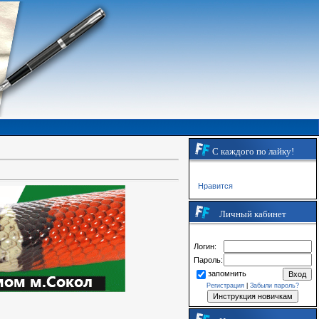
С каждого по лайку!
Нравится
Личный кабинет
Логин:
Пароль:
запомнить
Регистрация
|
Забыли пароль?