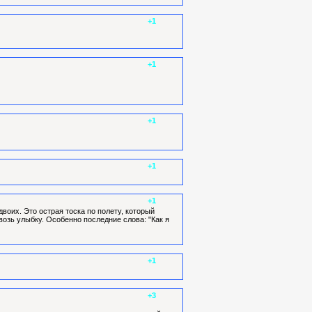
+1
+1
+1
+1
+1
двоих. Это острая тоска по полету, который
озь улыбку. Особенно последние слова: "Как я
+1
+3