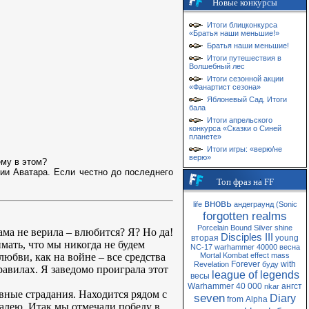
Новые конкурсы
Итоги блицконкурса
«Братья наши меньшие!»
Братья наши меньшие!
Итоги путешествия в
Волшебный лес
Итоги сезонной акции
«Фанартист сезона»
Яблоневый Сад. Итоги
бала
Итоги апрельского
конкурса «Сказки о Синей
планете»
Итоги игры: «верю/не
верю»
ему в этом?
ии Аватара. Если честно до последнего
Топ фраз на FF
вновь
life
андеграунд
(Sonic
forgotten realms
Porcelain
Bound
Silver
shine
ама не верила – влюбится? Я? Но да!
Disciples III
вторая
young
ать, что мы никогда не будем
NC-17
warhammer 40000
весна
юбви, как на войне – все средства
Mortal Kombat
effect
mass
Forever
with
Revelation
буду
равилах. Я заведомо проиграла этот
league of legends
весы
Warhammer 40 000
ангст
nkar
вные страдания. Находится рядом с
seven
Diary
from
Alpha
жалею. Итак мы отмечали победу в