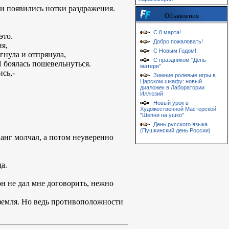
ии появились нотки раздражения.
Объявления
С 8 марта!
это.
Добро пожаловать!
ня,
С Новым Годом!
гнула и отпрянула,
С праздником "День
Я боялась пошевельнуться.
матери"
сь,-
Зимние ролевые игры в
Царском шкафу: новый
диаложек в Лаборатории
Иллюзий
Новый урок в
Художественной Мастерской:
"Шепни на ушко"
День русского языка
(Пушкинский день России)
Аанг молчал, а потом неуверенно
а.
он не дал мне договорить, нежно
и земля. Но ведь противоположности