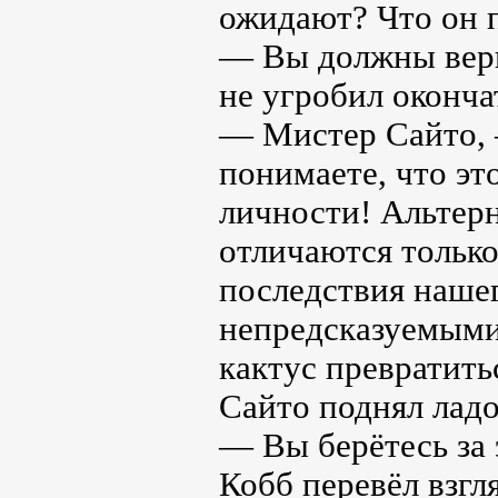
ожидают? Что он п
— Вы должны верн
не угробил оконча
— Мистер Сайто, 
понимаете, что эт
личности! Альтер
отличаются только
последствия нашег
непредсказуемыми!
кактус превратитьс
Сайто поднял ладо
— Вы берётесь за 
Кобб перевёл взгл