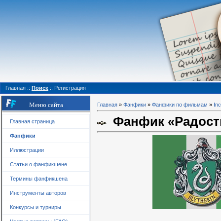
Главная
::
Поиск
::
Регистрация
Меню сайта
Главная
»
Фанфики
»
Фанфики по фильмам
»
In
Фанфик «Радость 
Главная страница
Фанфики
Иллюстрации
Статьи о фанфикшене
Термины фанфикшена
Инструменты авторов
Конкурсы и турниры