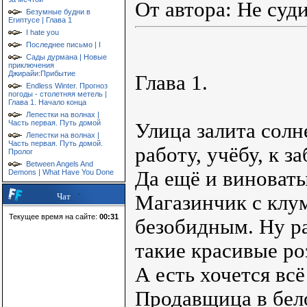
От автора: Не суди
Безумные будни в
Египтусе | Глава 1
I hate you
Последнее письмо | I
Сады дурмана | Новые
приключения
Джирайи:Прибытие
Глава 1.
Endless Winter. Прогноз
погоды - столетняя метель |
Глава 1. Начало конца
Лепестки на волнах |
Часть первая. Путь домой
Улица залита солн
Лепестки на волнах |
Часть первая. Путь домой.
работу, учёбу, к з
Пролог
Between Angels And
Да ещё и виноват
Demons | What Have You Done
Магазинчик с клум
Чат
Текущее время на сайте:
00:31
безобидным. Ну ра
такие красивые ро
А есть хочется вс
Продавщица в бел