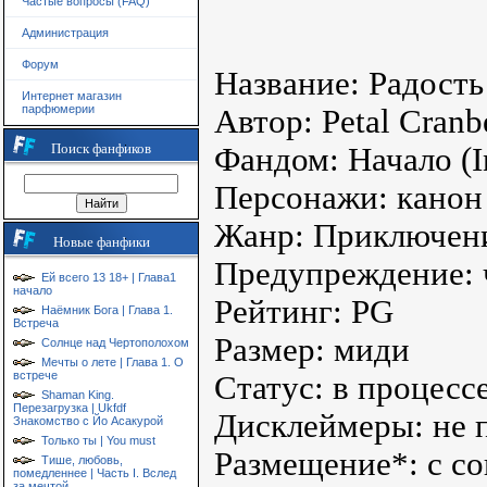
Частые вопросы (FAQ)
Администрация
Форум
Название: Радость 
Интернет магазин
парфюмерии
Автор: Petal Cranb
Поиск фанфиков
Фандом: Начало (I
Персонажи: канон
Жанр: Приключен
Новые фанфики
Предупреждение: 
Ей всего 13 18+ | Глава1
начало
Рейтинг: PG
Наёмник Бога | Глава 1.
Встреча
Размер: миди
Солнце над Чертополохом
Мечты о лете | Глава 1. О
встрече
Статус: в процесс
Shaman King.
Перезагрузка | Ukfdf
Дисклеймеры: не 
Знакомство с Йо Асакурой
Только ты | You must
Размещение*: с со
Тише, любовь,
помедленнее | Часть I. Вслед
за мечтой