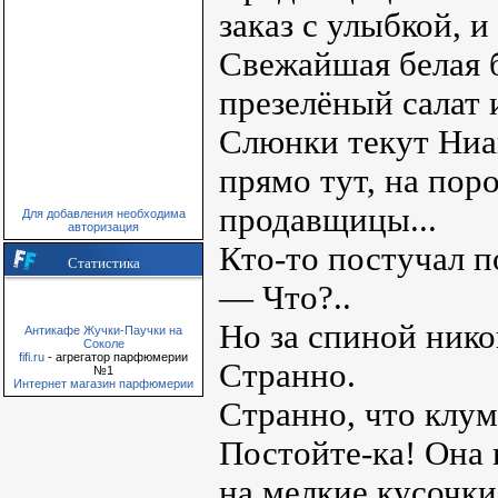
заказ с улыбкой, 
Свежайшая белая б
презелёный салат 
Слюнки текут Ниа
прямо тут, на пор
продавщицы...
Для добавления необходима
авторизация
Кто-то постучал п
Статистика
— Что?..
Но за спиной нико
Антикафе Жучки-Паучки на
Соколе
fifi.ru
- агрегатор парфюмерии
Странно.
№1
Интернет магазин парфюмерии
Странно, что клум
Постойте-ка! Она 
на мелкие кусочки,