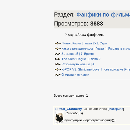
Раздел:
Фанфики по фильм
Просмотров
:
3683
7 случайных фанфиков:
Линия Жизни | Глава 2х1: Утро.
Как я стал католиком | Глава 4. Рыцарь в си
За завесой | 7. Время
The Silent Plague. | Глава 2.
Разомкнуть кольцо | 4
K-POP VS. Shinigami-boys. Ниже пояса не бить
О жизни и сухарях
Всего комментариев
:
1
1
Petal_Cranberry
[
Материал
]
(30.08.2011 23:05)
Спасибо))))
пунктуацию и орфографию учту)))