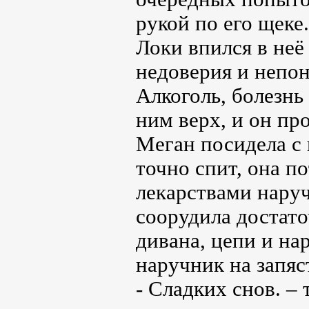
рукой по его щеке
Локи впился в не
недоверия и непон
Алкоголь, болезнь
ним верх, и он пр
Меган посидела с 
точно спит, она п
лекарствами нару
соорудила достат
дивана, цепи и на
наручник на запяс
- Сладких снов. –