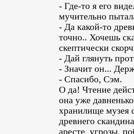
- Где-то я его вид
мучительно пытала
- Да какой-то дре
точно.. Хочешь ск
скептически скорч
- Дай глянуть про
- Значит он... Дер
- Спасибо, Сэм.
О да! Чтение дейс
она уже давненько
хранилище музея с
древнего скандина
аресте, угрозы, п