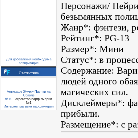
Персонажи/ Пейри
безымянных поли
Жанр*: фэнтези, р
Рейтинг*: PG-13
Размер*: Мини
Статус*: в процес
Для добавления необходима
авторизация
Содержание: Вари
Статистика
людей одного обая
магических сил.
Антикафе Жучки-Паучки на
Соколе
fifi.ru
- агрегатор парфюмерии
Дисклеймеры*: фа
№1
Интернет магазин парфюмерии
прибыли.
Размещение*: с ра