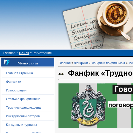
Главная
::
Поиск
::
Регистрация
Меню сайта
Главная
»
Фанфики
»
Фанфики по фильмам
»
Мс
Фанфик «Трудно 
Главная страница
Фанфики
Иллюстрации
Статьи о фанфикшене
Термины фанфикшена
Инструменты авторов
Конкурсы и турниры