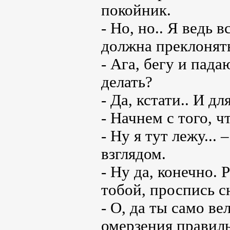
покойник.
- Но, но.. Я ведь
должна преклонят
- Ага, бегу и пада
делать?
- Да, кстати.. И 
- Начнем с того, 
- Ну я тут лежу...
взглядом.
- Ну да, конечно. 
тобой, проспись с
- О, да ты само ве
омерзения правиль