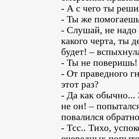
- А с чего ты реши
- Ты же помогаеш
- Слушай, не надо
какого черта, ты 
будет! – вспыхнула
- Ты не поверишь! 
- От праведного г
этот раз?
- Да как обычно...
не он! – попытался
повалился обратно
- Тсс.. Тихо, успо
очередных попыток