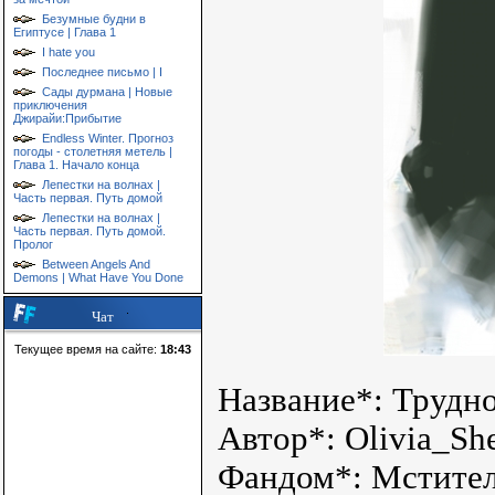
Безумные будни в
Египтусе | Глава 1
I hate you
Последнее письмо | I
Сады дурмана | Новые
приключения
Джирайи:Прибытие
Endless Winter. Прогноз
погоды - столетняя метель |
Глава 1. Начало конца
Лепестки на волнах |
Часть первая. Путь домой
Лепестки на волнах |
Часть первая. Путь домой.
Пролог
Between Angels And
Demons | What Have You Done
Чат
Текущее время на сайте:
18:43
Название*: Трудн
Автор*: Olivia_Sh
Фандом*: Мстите