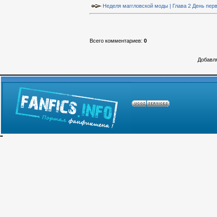
Неделя маггловской моды | Глава 2 День пер
Всего комментариев
:
0
Добавля