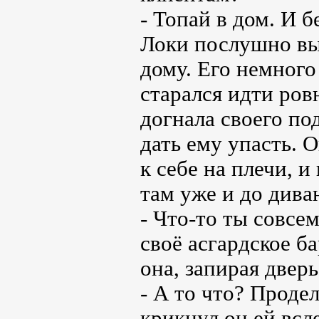
- Топай в дом. И б
Локи послушно вы
дому. Его немного
старался идти ров
догнала своего по
дать ему упасть. О
к себе на плечи, и
там уже и до дива
- Что-то ты совсе
своё асгардское ба
она, запирая дверь
- А то что? Проде
крикнул он ей всл