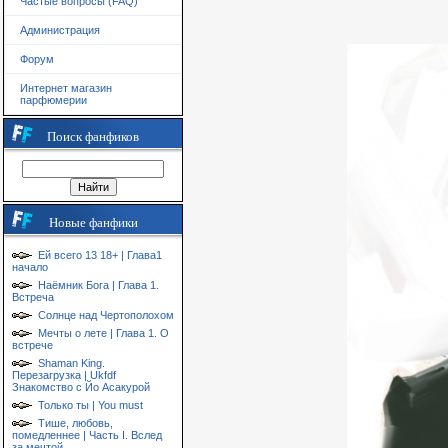
Частые вопросы (FAQ)
Администрация
Форум
Интернет магазин
парфюмерии
Поиск фанфиков
Новые фанфики
Ей всего 13 18+ | Глава1
начало
Наёмник Бога | Глава 1.
Встреча
Солнце над Чертополохом
Мечты о лете | Глава 1. О
встрече
Shaman King.
Перезагрузка | Ukfdf
Знакомство с Йо Асакурой
Только ты | You must
Тише, любовь,
помедленнее | Часть I. Вслед
за мечтой