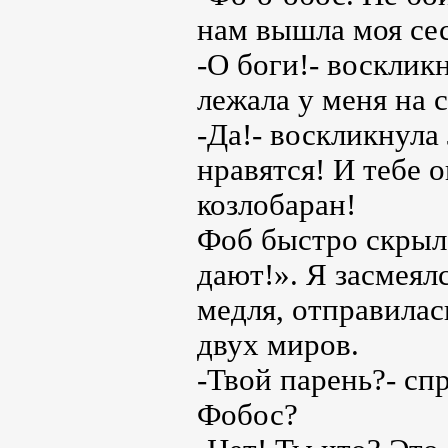
нам вышла моя се
-О боги!- восклик
лежала у меня на 
-Да!- воскликнула
нравятся! И тебе 
козлобаран!
Фоб быстро скрылс
дают!». Я засмеялс
медля, отправилас
двух миров.
-Твой парень?- сп
Фобос?