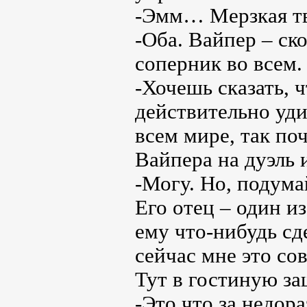
-Эмм… Мерзкая тва
-Оба. Вайпер – ск
соперник во всем.
-Хочешь сказать, 
действительно уди
всем мире, так по
Вайпера на дуэль и
-Могу. Но, подум
Его отец – один и
ему что-нибудь сд
сейчас мне это со
Тут в гостиную з
-Это что за недор