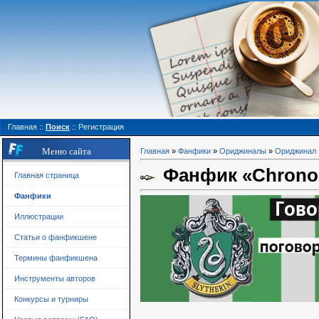
Главная
::
Поиск
::
Регистрация
Меню сайта
Главная
»
Фанфики
»
Ориджиналы
»
Ориджинал
Фанфик «Chronos:
Главная страница
Фанфики
Иллюстрации
Статьи о фанфикшене
Термины фанфикшена
Инструменты авторов
Конкурсы и турниры