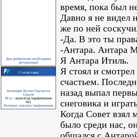
время, пока был н
Давно я не видел 
же по ней соскучи
-Да. В это ты прав
-Антара. Антара М
Я Антара Итиль.
Для добавления необходима
авторизация
Я стоял и смотрел
Статистика
счастьем. Последни
назад выпал перв
Антикафе Жучки-Паучки на
Соколе
fifi.ru
- агрегатор парфюмерии
снеговика и играт
№1
Интернет магазин парфюмерии
Когда Совет взял м
было среди нас, о
общался с Антарой