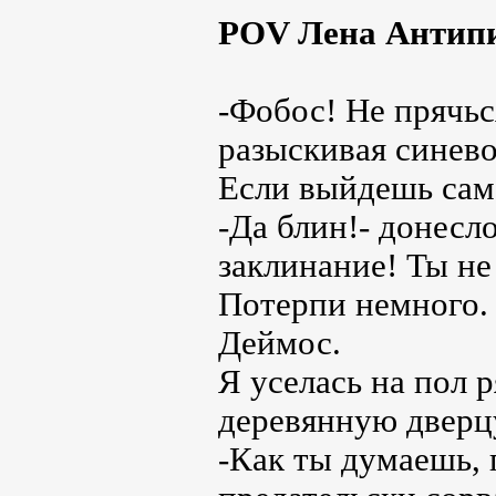
POV Лена Антип
-Фобос! Не прячься
разыскивая синево
Если выйдешь сам,
-Да блин!- донесл
заклинание! Ты не
Потерпи немного. 
Деймос.
Я уселась на пол 
деревянную дверц
-Как ты думаешь, 