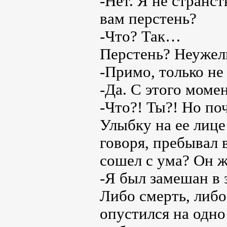
-Нет. Я не странс
вам перстень?
-Что? Так…
Перстень? Неужели
-Примо, только не
-Да. С этого моме
-Что?! Ты?! Но по
Улыбку на ее лице
говоря, пребывал 
сошел с ума? Он ж
-Я был замешан в 
Либо смерть, либо
опустился на одно