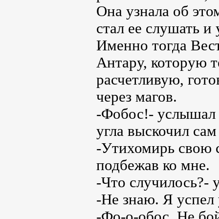
Она узнала об этом
стал ее слушать и
Именно тогда Вест
Антару, которую т
расчетливую, гото
через магов.
-Фобос!- услышал 
угла выскочил сам
-Утихомирь свою с
подбежав ко мне.
-Что случилось?- у
-Не знаю. Я успел
-Фо-о-обос. Не бо