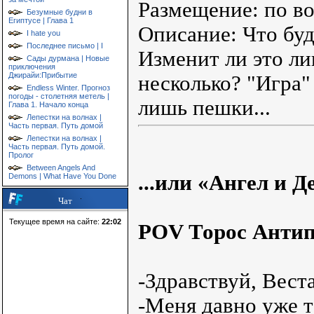
Размещение: по во
Безумные будни в
Египтусе | Глава 1
Описание: Что буд
I hate you
Последнее письмо | I
Изменит ли это ли
Сады дурмана | Новые
приключения
Джирайи:Прибытие
несколько? "Игра"
Endless Winter. Прогноз
погоды - столетняя метель |
лишь пешки...
Глава 1. Начало конца
Лепестки на волнах |
Часть первая. Путь домой
Лепестки на волнах |
Часть первая. Путь домой.
Пролог
Between Angels And
...или «Ангел и 
Demons | What Have You Done
Чат
Текущее время на сайте:
22:02
POV Торос Анти
-Здравствуй, Веста
-Меня давно уже т