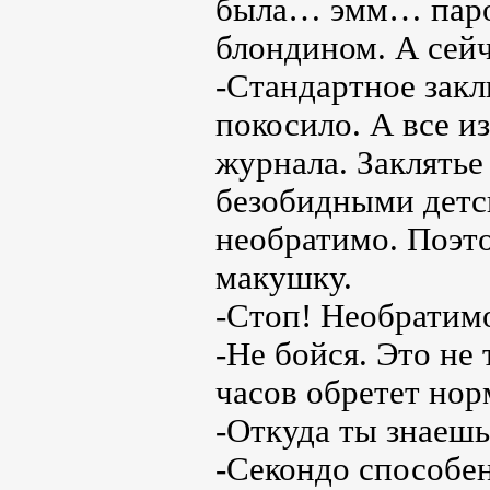
была… эмм… пароч
блондином. А сейч
-Стандартное зак
покосило. А все из
журнала. Заклятье
безобидными детс
необратимо. Поэт
макушку.
-Стоп! Необрати
-Не бойся. Это не 
часов обретет нор
-Откуда ты знаешь
-Секондо способен