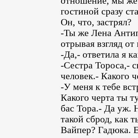
отношение, мы же 
гостиной сразу ст
Он, что, застрял?
-Ты же Лена Анти
отрывая взгляд от 
-Да,- ответила я к
-Сестра Тороса,- 
человек.- Какого ч
-У меня к тебе вс
Какого черта ты т
бас Тора.- Да уж.
такой сброд, как т
Вайпер? Гадюка. Е