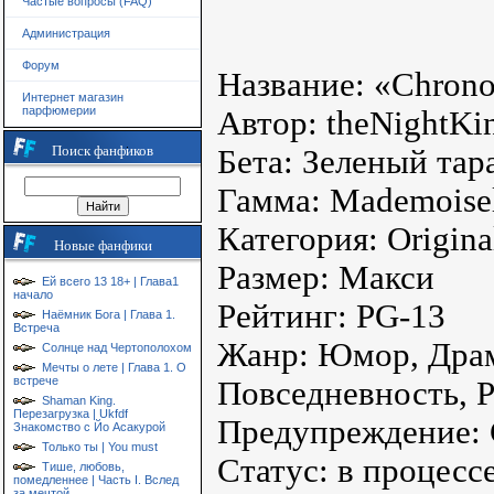
Частые вопросы (FAQ)
Администрация
Форум
Название: «Chrono
Интернет магазин
парфюмерии
Автор: theNightKi
Поиск фанфиков
Бета: Зеленый тар
Гамма: Mademoise
Категория: Origina
Новые фанфики
Размер: Макси
Ей всего 13 18+ | Глава1
начало
Рейтинг: PG-13
Наёмник Бога | Глава 1.
Встреча
Жанр: Юмор, Драм
Солнце над Чертополохом
Мечты о лете | Глава 1. О
встрече
Повседневность, 
Shaman King.
Перезагрузка | Ukfdf
Предупреждение: 
Знакомство с Йо Асакурой
Только ты | You must
Статус: в процесс
Тише, любовь,
помедленнее | Часть I. Вслед
за мечтой