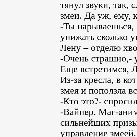
тянул звуки, так,
змеи. Да уж, ему,
-Ты нарываешься,
унижать сколько у
Лену – отделю хво
-Очень страшно,- 
Еще встретимся, 
Из-за кресла, в к
змея и поползла в
-Кто это?- спроси
-Вайпер. Маг-аним
сильнейших призыв
управление змеей. 