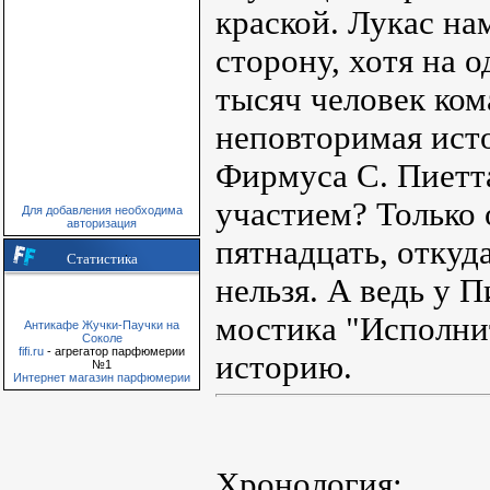
краской. Лукас на
сторону, хотя на 
тысяч человек ком
неповторимая исто
Фирмуса С. Пиетта
участием? Только
Для добавления необходима
авторизация
пятнадцать, откуд
Статистика
нельзя. А ведь у 
мостика "Исполни
Антикафе Жучки-Паучки на
Соколе
fifi.ru
- агрегатор парфюмерии
историю.
№1
Интернет магазин парфюмерии
Хронология: