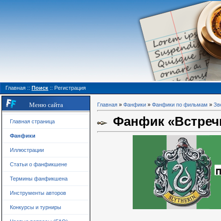
Главная
::
Поиск
::
Регистрация
Меню сайта
Главная
»
Фанфики
»
Фанфики по фильмам
»
Зв
Фанфик «Встречи
Главная страница
Фанфики
Иллюстрации
Статьи о фанфикшене
Термины фанфикшена
Инструменты авторов
Конкурсы и турниры