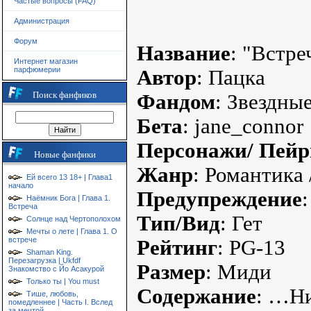
Частые вопросы (FAQ)
Администрация
Форум
Название
: "Встр
Интернет магазин
парфюмерии
Автор
: Пацка
Поиск фанфиков
Фандом
: Звездны
Бета
: jane_connor
Персонажи/ Пейр
Новые фанфики
Жанр
: Романтика 
Ей всего 13 18+ | Глава1
начало
Предупреждение
Наёмник Бога | Глава 1.
Встреча
Тип/Вид
: Гет
Солнце над Чертополохом
Мечты о лете | Глава 1. О
встрече
Рейтинг
: PG-13
Shaman King.
Перезагрузка | Ukfdf
Размер
: Миди
Знакомство с Йо Асакурой
Только ты | You must
Содержание
: …Ни
Тише, любовь,
помедленнее | Часть I. Вслед
за мечтой