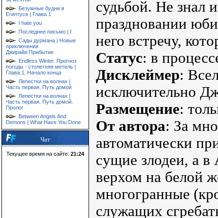
судьбой. Не знал 
Безумные будни в
Египтусе | Глава 1
праздновании юби
I hate you
Последнее письмо | I
него встречу, кот
Сады дурмана | Новые
приключения
Джирайи:Прибытие
Статус
: в процесс
Endless Winter. Прогноз
погоды - столетняя метель |
Дисклеймер
: Все
Глава 1. Начало конца
Лепестки на волнах |
исключительно Джо
Часть первая. Путь домой
Лепестки на волнах |
Часть первая. Путь домой.
Размещение
: тол
Пролог
Between Angels And
От автора
: За мн
Demons | What Have You Done
автоматически при
Чат
Текущее время на сайте:
21:24
сущие злодеи, а в
верхом на белой же
многогранные (кро
служащих сгребать