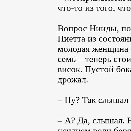
что-то из того, чт
Вопрос Нииды, по
Пиетта из состоян
молодая женщина –
семь – теперь сто
висок. Пустой бок
дрожал.
– Ну? Так слышал 
– А? Да, слышал. 
усилием воли беря 