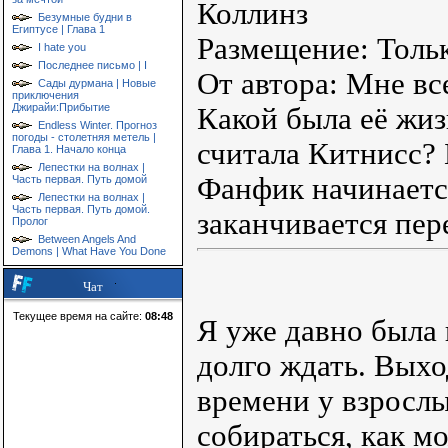
Коллинз
Безумные будни в
Египтусе | Глава 1
Размещение: Тольк
I hate you
Последнее письмо | I
От автора: Мне вс
Сады дурмана | Новые
приключения
Джирайи:Прибытие
Какой была её жиз
Endless Winter. Прогноз
погоды - столетняя метель |
считала Китнисс? 
Глава 1. Начало конца
Лепестки на волнах |
Фанфик начинаетс
Часть первая. Путь домой
Лепестки на волнах |
Часть первая. Путь домой.
заканчивается пер
Пролог
Between Angels And
Demons | What Have You Done
Чат
Текущее время на сайте:
08:48
Я уже давно была 
долго ждать. Выхо
времени у взрослы
собираться, как м