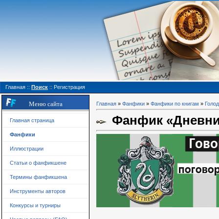
Главная
::
Поиск
::
Регистрация
Меню сайта
Главная
»
Фанфики
»
Фанфики по книгам
»
Голод
Фанфик «Дневник
Главная страница
Фанфики
Иллюстрации
Статьи о фанфикшене
Термины фанфикшена
Инструменты авторов
Конкурсы и турниры