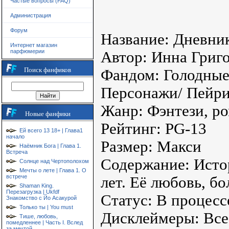
Частые вопросы (FAQ)
Администрация
Форум
Название: Дневни
Интернет магазин
парфюмерии
Автор: Инна Григо
Поиск фанфиков
Фандом: Голодные
Персонажи/ Пейри
Жанр: Фэнтези, ро
Новые фанфики
Рейтинг: PG-13
Ей всего 13 18+ | Глава1
начало
Размер: Макси
Наёмник Бога | Глава 1.
Встреча
Содержание: Исто
Солнце над Чертополохом
Мечты о лете | Глава 1. О
встрече
лет. Её любовь, бо
Shaman King.
Перезагрузка | Ukfdf
Статус: В процесс
Знакомство с Йо Асакурой
Только ты | You must
Дисклеймеры: Все
Тише, любовь,
помедленнее | Часть I. Вслед
за мечтой