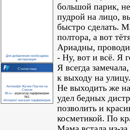
большой парик, не
пудрой на лицо, вы
быстро сделать. М
полтора, а вот тё
Ариадны, проводил
- Ну, вот и всё. Я
Для добавления необходима
авторизация
Я всегда замечала
Статистика
к выходу на улицу.
Не выходить же на
Антикафе Жучки-Паучки на
Соколе
fifi.ru
- агрегатор парфюмерии
удел бедных дистр
№1
Интернет магазин парфюмерии
позволить и крас
косметикой. По кр
Мама встала из-за 