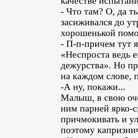
качестве испытан
- Что там? О, да т
засиживался до утр
хорошенькой помо
- П-п-причем тут 
«Неспроста ведь е
дежурства». Но пр
на каждом слове, 
-А ну, покажи...
Малыш, в свою оч
ним парней ярко-с
причмокивать и ул
поэтому капризнич