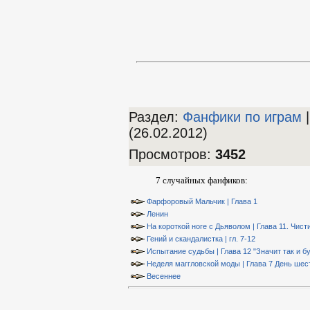
Раздел:
Фанфики по играм
|
(26.02.2012)
Просмотров
:
3452
7 случайных фанфиков:
Фарфоровый Мальчик | Глава 1
Ленин
На короткой ноге с Дьяволом | Глава 11. Чис
Гений и скандалистка | гл. 7-12
Испытание судьбы | Глава 12 "Значит так и б
Неделя маггловской моды | Глава 7 День шес
Весеннее