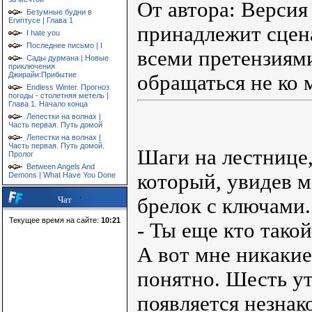
От автора: Версия
Безумные будни в
Египтусе | Глава 1
принадлежит сцен
I hate you
Последнее письмо | I
всеми претензиям
Сады дурмана | Новые
приключения
Джирайи:Прибытие
обращаться не ко м
Endless Winter. Прогноз
погоды - столетняя метель |
Глава 1. Начало конца
Лепестки на волнах |
Часть первая. Путь домой
Лепестки на волнах |
Часть первая. Путь домой.
Шаги на лестнице,
Пролог
Between Angels And
который, увидев м
Demons | What Have You Done
брелок с ключами.
Чат
Текущее время на сайте:
10:21
- Ты еще кто тако
А вот мне никакие
понятно. Шесть ут
появляется незна