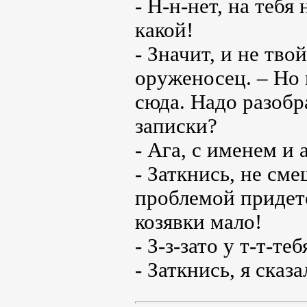
- Н-н-нет, на тебя
какой!
- Значит, и не тво
оруженосец. – Но
сюда. Надо разобр
записки?
- Ага, с именем и 
- Заткнись, не сме
проблемой придетс
козявки мало!
- З-з-зато у т-т-т
- Заткнись, я сказа