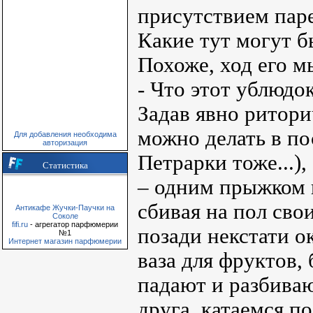
присутствием паре
Какие тут могут б
Похоже, ход его м
- Что этот ублюдок
Задав явно ритори
можно делать в по
Для добавления необходима
авторизация
Петрарки тоже...),
Статистика
– одним прыжком п
сбивая на пол сво
Антикафе Жучки-Паучки на
Соколе
fifi.ru
- агрегатор парфюмерии
позади некстати о
№1
Интернет магазин парфюмерии
ваза для фруктов,
падают и разбиваю
друга, катаемся п