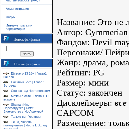
Частые вопросы (FAQ)
Администрация
Форум
Название: Это не 
Интернет магазин
парфюмерии
Автор: Cymmerian
Поиск фанфиков
Фандом: Devil may
Персонажи/ Пейри
Жанр: драма, рома
Новые фанфики
Рейтинг: PG
Ей всего 13 18+ | Глава1
начало
Размер: мини
Наёмник Бога | Глава 1.
Встреча
Статус: закончен
Солнце над Чертополохом
Мечты о лете | Глава 1. О
встрече
Дисклеймеры:
все
Shaman King.
Перезагрузка | Ukfdf
CAPCOM
Знакомство с Йо Асакурой
Только ты | You must
Размещение: толь
Тише, любовь,
помедленнее | Часть I. Вслед
за мечтой