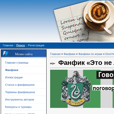
Главная
::
Поиск
::
Регистрация
Меню сайта
Главная
»
Фанфики
»
Фанфики по играм
»
Devil 
Фанфик «Это не
Главная страница
Фанфики
Иллюстрации
Статьи о фанфикшене
Термины фанфикшена
Инструменты авторов
Конкурсы и турниры