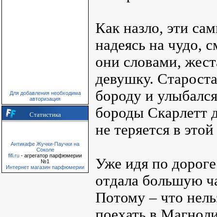
Как назло, эти са
надеясь на чудо, 
они словами, жес
девушку. Старост
бороду и улыбался
Для добавления необходима
авторизация
бороды Скарлетт 
Статистика
не теряется в этой
Антикафе Жучки-Паучки на
Соколе
fifi.ru
- агрегатор парфюмерии
Уже идя по дороге
№1
Интернет магазин парфюмерии
отдала большую ч
Потому – что нель
поехать в Магноли