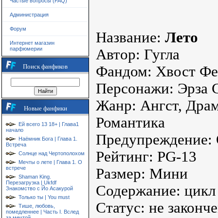
Частые вопросы (FAQ)
Администрация
Форум
Название:
Лето
Интернет магазин
парфюмерии
Автор: Гугла
Поиск фанфиков
Фандом: Хвост Ф
Персонажи: Эрза 
Жанр: Ангст, Драм
Новые фанфики
Романтика
Ей всего 13 18+ | Глава1
начало
Предупреждение: 
Наёмник Бога | Глава 1.
Встреча
Рейтинг: PG-13
Солнце над Чертополохом
Мечты о лете | Глава 1. О
встрече
Размер: Мини
Shaman King.
Перезагрузка | Ukfdf
Содержание: цикл 
Знакомство с Йо Асакурой
Только ты | You must
Статус: не законч
Тише, любовь,
помедленнее | Часть I. Вслед
за мечтой