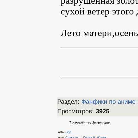
разрушенная золот
сухой ветер этого 
Лето матери,осень
Раздел:
Фанфики по аниме 
Просмотров
:
3925
7 случайных фанфиков:
Вор
Самаэль. | Глава 8. Жизнь.