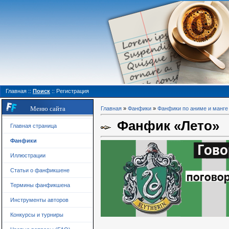
Главная
::
Поиск
::
Регистрация
Меню сайта
Главная
»
Фанфики
»
Фанфики по аниме и манге
Фанфик «Лето»
Главная страница
Фанфики
Иллюстрации
Статьи о фанфикшене
Термины фанфикшена
Инструменты авторов
Конкурсы и турниры