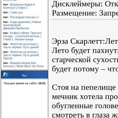
Дисклеймеры: От
Безумные будни в
Египтусе | Глава 1
Размещение: Запр
I hate you
Последнее письмо | I
Сады дурмана | Новые
приключения
Джирайи:Прибытие
Endless Winter. Прогноз
погоды - столетняя метель |
Эрза Скарлетт:Ле
Глава 1. Начало конца
Лепестки на волнах |
Часть первая. Путь домой
Лето будет пахнут
Лепестки на волнах |
Часть первая. Путь домой.
старческой сухост
Пролог
Between Angels And
будет потому – чт
Demons | What Have You Done
Чат
Текущее время на сайте:
16:51
Стоя на пепелище 
мечник хотела пров
обугленные голов
смотреть в глаза 