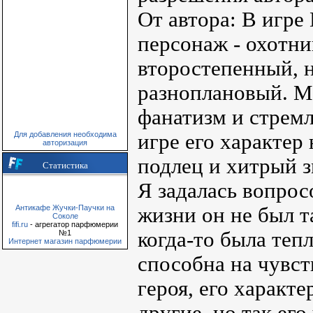
От автора: В игре 
персонаж - охотни
второстепенный, н
разноплановый. Мн
фанатизм и стремл
игре его характер 
Для добавления необходима
авторизация
подлец и хитрый з
Статистика
Я задалась вопросо
жизни он не был т
Антикафе Жучки-Паучки на
Соколе
fifi.ru
- агрегатор парфюмерии
когда-то была теп
№1
Интернет магазин парфюмерии
способна на чувст
героя, его характе
другие, но так его