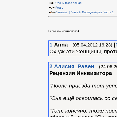
Осень такая общая
Розы.
Самаэль. | Глава 9. Последний раз. Часть 1.
Всего комментариев
:
4
1
Anna
[
(05.04.2012 16:23)
Ох уж эти женщины, прот
2
Алиcия_Равен
(24.06.2
Рецензия Инквизитора
"После приезда тот успе
"Она ещё освоилась со с
"Тот, конечно, тоже пос
здравии"
- лучше "Он, кон