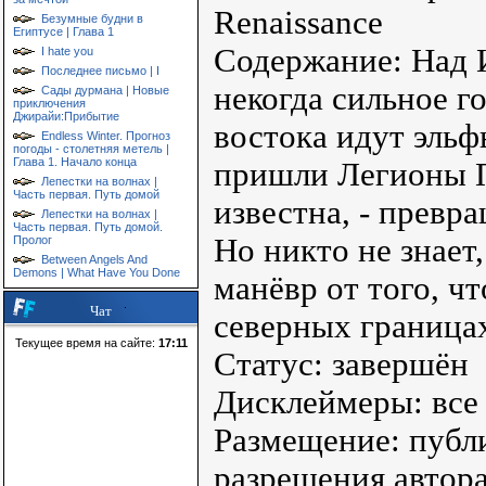
Renaissance
Безумные будни в
Египтусе | Глава 1
Содержание: Над 
I hate you
Последнее письмо | I
некогда сильное г
Сады дурмана | Новые
приключения
Джирайи:Прибытие
востока идут эльф
Endless Winter. Прогноз
погоды - столетняя метель |
Глава 1. Начало конца
пришли Легионы П
Лепестки на волнах |
Часть первая. Путь домой
известна, - превра
Лепестки на волнах |
Часть первая. Путь домой.
Но никто не знает
Пролог
Between Angels And
Demons | What Have You Done
манёвр от того, ч
Чат
северных граница
Текущее время на сайте:
17:11
Статус: завершён
Дисклеймеры: все
Размещение: публи
разрешения автора