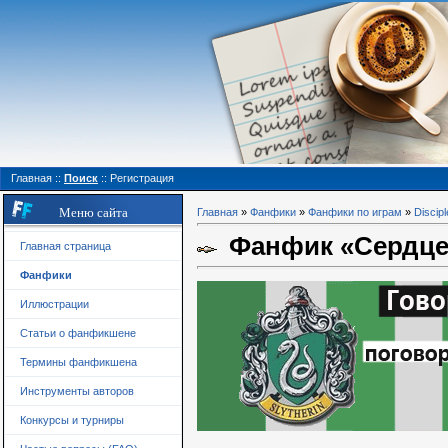
Главная
::
Поиск
::
Регистрация
Меню сайта
Главная
»
Фанфики
»
Фанфики по играм
»
Discipl
Фанфик «Сердце 
Главная страница
Фанфики
Иллюстрации
Статьи о фанфикшене
Термины фанфикшена
Инструменты авторов
Конкурсы и турниры