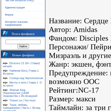
Частые вопросы (FAQ)
Администрация
Форум
Название: Сердце
Интернет магазин
парфюмерии
Автор: Amidas
Поиск фанфиков
Фандом: Disciples 
Персонажи/ Пейри
Мизраэль и други
Новые фанфики
Жанр: экшен, фэнт
Ей всего 13 18+ | Глава1
начало
Предупреждение: 
Наёмник Бога | Глава 1.
Встреча
Солнце над Чертополохом
возможно ООС
Мечты о лете | Глава 1. О
встрече
Рейтинг:NC-17
Shaman King.
Перезагрузка | Ukfdf
Знакомство с Йо Асакурой
Размер: макси
Только ты | You must
Таймлайн: за три г
Тише, любовь,
помедленнее | Часть I. Вслед
за мечтой