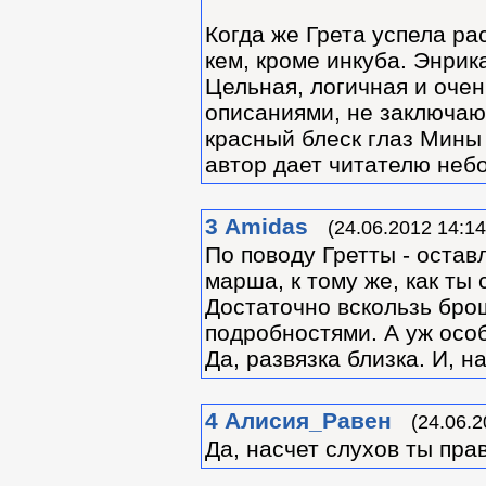
Когда же Грета успела ра
кем, кроме инкуба. Энрика
Цельная, логичная и очен
описаниями, не заключающ
красный блеск глаз Мины 
автор дает читателю неб
3
Amidas
(24.06.2012 14:14
По поводу Гретты - остав
марша, к тому же, как ты
Достаточно вскользь бро
подробностями. А уж ос
Да, развязка близка. И, 
4
Алиcия_Равен
(24.06.2
Да, насчет слухов ты прав