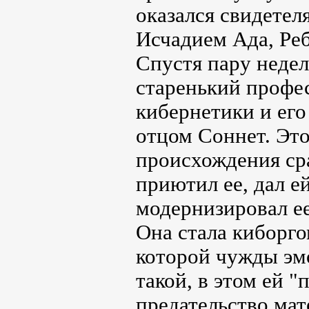
оказался свидетел
Исчадием Ада, Реб
Спустя пару недел
старенький профе
кибернетики и ег
отцом Соннет. Эт
происхождения сра
приютил ее, дал е
модернизировал ее
Она стала киборго
которой чужды эмо
такой, в этом ей 
предательство мат