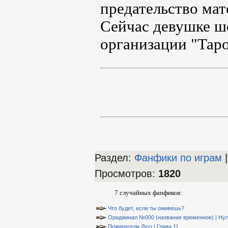
предательство мат
Сейчас девушке ше
организации "Таро
Раздел:
Фанфики по играм
|
Просмотров
:
1820
7 случайных фанфиков:
Что будет, если ты оживешь?
Ориджинал №000 (название временное) | Нул
Пожиратели Душ | Глава 11