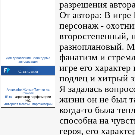
разрешения автора
От автора: В игре 
персонаж - охотни
второстепенный, н
разноплановый. Мн
фанатизм и стремл
Для добавления необходима
авторизация
игре его характер 
Статистика
подлец и хитрый з
Я задалась вопросо
Антикафе Жучки-Паучки на
Соколе
жизни он не был т
fifi.ru
- агрегатор парфюмерии
№1
Интернет магазин парфюмерии
когда-то была теп
способна на чувст
героя, его характе