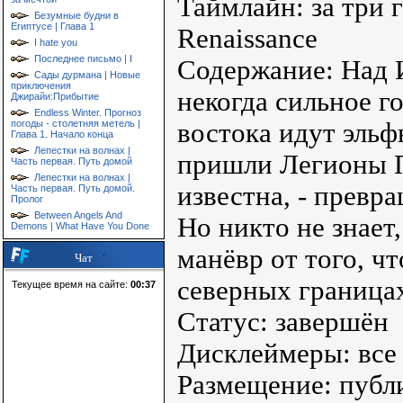
Таймлайн: за три г
Безумные будни в
Египтусе | Глава 1
Renaissance
I hate you
Последнее письмо | I
Содержание: Над 
Сады дурмана | Новые
приключения
некогда сильное г
Джирайи:Прибытие
Endless Winter. Прогноз
погоды - столетняя метель |
востока идут эльф
Глава 1. Начало конца
Лепестки на волнах |
пришли Легионы П
Часть первая. Путь домой
Лепестки на волнах |
известна, - превра
Часть первая. Путь домой.
Пролог
Between Angels And
Но никто не знает
Demons | What Have You Done
манёвр от того, ч
Чат
северных граница
Текущее время на сайте:
00:37
Статус: завершён
Дисклеймеры: все
Размещение: публи