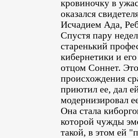
кровиночку в ужас
оказался свидетел
Исчадием Ада, Реб
Спустя пару недел
старенький профе
кибернетики и ег
отцом Соннет. Эт
происхождения сра
приютил ее, дал е
модернизировал ее
Она стала киборго
которой чужды эмо
такой, в этом ей 