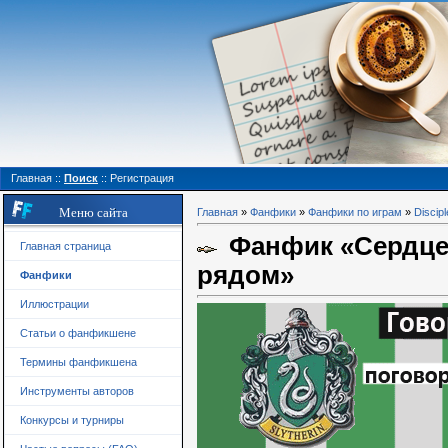
Главная
::
Поиск
::
Регистрация
Меню сайта
Главная
»
Фанфики
»
Фанфики по играм
»
Discipl
Фанфик «Сердце 
Главная страница
рядом»
Фанфики
Иллюстрации
Статьи о фанфикшене
Термины фанфикшена
Инструменты авторов
Конкурсы и турниры