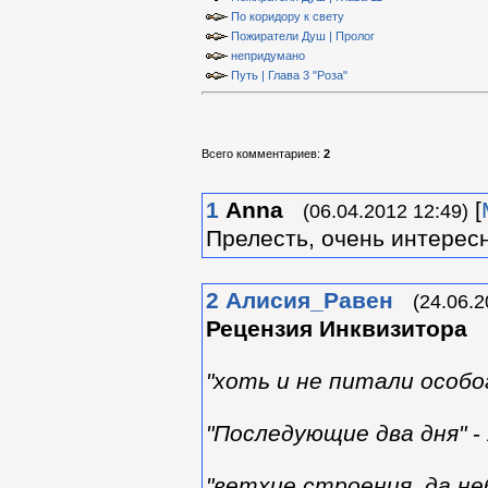
По коридору к свету
Пожиратели Душ | Пролог
непридумано
Путь | Глава 3 "Роза"
Всего комментариев
:
2
1
Anna
[
(06.04.2012 12:49)
Прелесть, очень интересн
2
Алиcия_Равен
(24.06.2
Рецензия Инквизитора
"хоть и не питали особо
"Последующие два дня"
-
"ветхие строения, да не