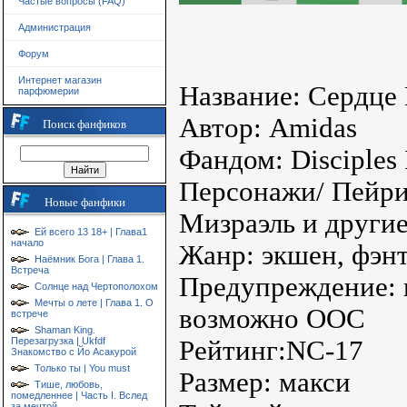
Частые вопросы (FAQ)
Администрация
Форум
Интернет магазин
Название: Сердце
парфюмерии
Автор: Amidas
Поиск фанфиков
Фандом: Disciples 
Персонажи/ Пейри
Новые фанфики
Мизраэль и други
Ей всего 13 18+ | Глава1
начало
Жанр: экшен, фэнт
Наёмник Бога | Глава 1.
Встреча
Предупреждение: 
Солнце над Чертополохом
Мечты о лете | Глава 1. О
возможно ООС
встрече
Shaman King.
Перезагрузка | Ukfdf
Рейтинг:NC-17
Знакомство с Йо Асакурой
Только ты | You must
Размер: макси
Тише, любовь,
помедленнее | Часть I. Вслед
за мечтой