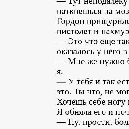
— Тут неподалеку 
наткнешься на моз
Гордон прищурилс
пистолет и нахмур
— Это что еще так
оказалось у него в
— Мне же нужно б
я.
— У тебя и так ес
это. Ты что, не мо
Хочешь себе ногу
Я обняла его и по
— Ну, прости, бол