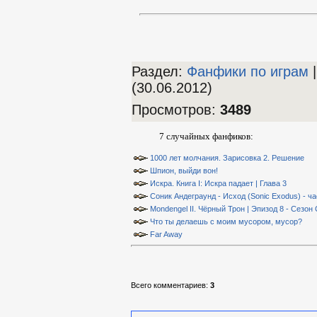
Раздел:
Фанфики по играм
|
(30.06.2012)
Просмотров
:
3489
7 случайных фанфиков:
1000 лет молчания. Зарисовка 2. Решение
Шпион, выйди вон!
Искра. Книга I: Искра падает | Глава 3
Соник Андеграунд - Исход (Sonic Exodus) - ча
Mondengel II. Чёрный Трон | Эпизод 8 - Сезон
Что ты делаешь с моим мусором, мусор?
Far Away
Всего комментариев
:
3