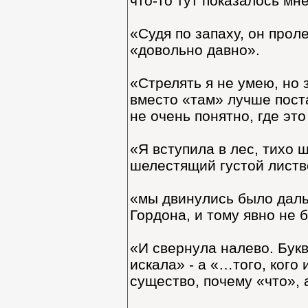
что-то тут показалось м
«Судя по запаху, он прол
«довольно давно».
«Стрелять я не умею, но з
вместо «там» лучше поста
не очень понятно, где эт
«Я вступила в лес, тихо 
шелестящий густой листв
«мы двинулись было даль
Гордона, и тому явно не 
«И свернула налево. Букв
искала» - а «…того, ког
существо, почему «что», 