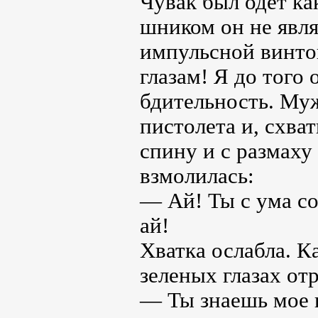
Чувак был одет ка
шником он не явл
импульсной винтов
глазам! Я до того
бдительность. Му
пистолета и, схват
спину и с размаху
взмолилась:
— Ай! Ты с ума со
ай!
Хватка ослабла. К
зеленых глазах от
— Ты знаешь мое и