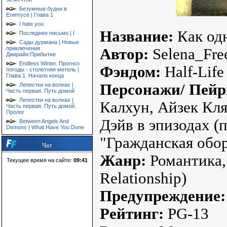
Безумные будни в
Египтусе | Глава 1
I hate you
Название:
Как од
Последнее письмо | I
Сады дурмана | Новые
приключения
Автор:
Selena_Fr
Джирайи:Прибытие
Endless Winter. Прогноз
Фэндом:
Half-Life
погоды - столетняя метель |
Глава 1. Начало конца
Персонажи/ Пейр
Лепестки на волнах |
Часть первая. Путь домой
Лепестки на волнах |
Калхун, Айзек Кля
Часть первая. Путь домой.
Пролог
Дэйв в эпизодах 
Between Angels And
Demons | What Have You Done
"Гражданская обо
Чат
Жанр:
Романтика, 
Текущее время на сайте:
09:41
Relationship)
Предупреждение
Рейтинг:
PG-13