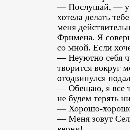
— Послушай, — ус
хотела делать теб
меня действительн
Фримена. Я соверш
со мной. Если хоч
— Неуютно себя ч
творится вокруг м
отодвинулся пода
— Обещаю, я все т
не будем терять н
— Хорошо-хорошо! 
— Меня зовут Селе
верни!