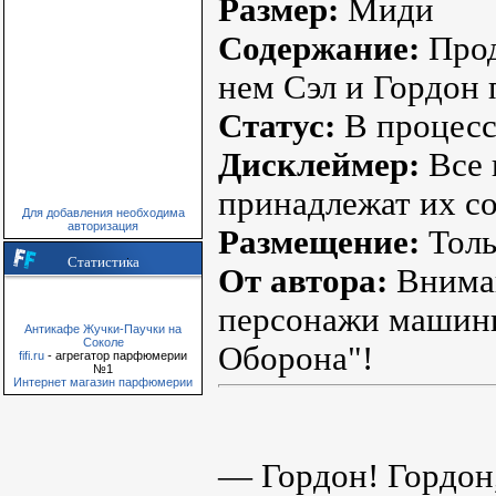
Размер:
Миди
Содержание:
Прод
нем Сэл и Гордон 
Статус:
В процесс
Дисклеймер:
Все 
принадлежат их с
Для добавления необходима
авторизация
Размещение:
Толь
Статистика
От автора:
Внима
персонажи машини
Антикафе Жучки-Паучки на
Соколе
Оборона"!
fifi.ru
- агрегатор парфюмерии
№1
Интернет магазин парфюмерии
— Гордон! Гордон