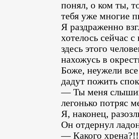
понял, о ком ты, т
тебя уже многие п
Я раздраженно взг
хотелось сейчас с 
здесь этого челов
нахожусь в окрест
Боже, неужели все
дадут пожить спо
— Ты меня слышиш
легонько потряс ме
Я, наконец, разоз
Он отдернул ладон
— Какого хрена?!!