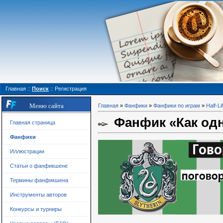
Главная
::
Поиск
::
Регистрация
Меню сайта
Главная
»
Фанфики
»
Фанфики по играм
»
Half-Li
Фанфик «Как одн
Главная страница
Фанфики
Иллюстрации
Статьи о фанфикшене
Термины фанфикшена
Инструменты авторов
Конкурсы и турниры