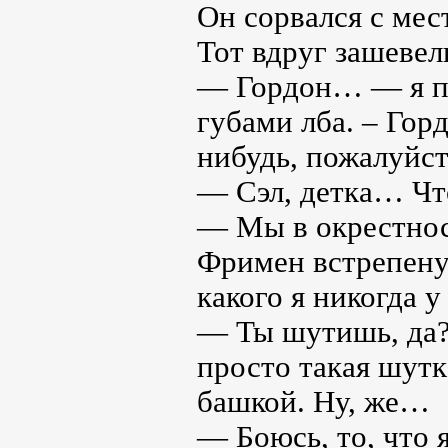
Он сорвался с мес
Тот вдруг зашевел
— Гордон… — я по
губами лба. – Гор
нибудь, пожалуйс
— Сэл, детка… Что
— Мы в окрестнос
Фримен встрепенулс
какого я никогда у
— Ты шутишь, да? 
просто такая шутк
башкой. Ну, же…
— Боюсь, то, что 