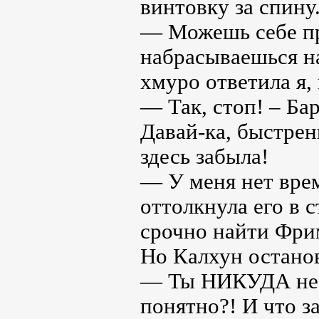
винтовку за спину
— Можешь себе пр
набрасываешься на
хмуро ответила я
— Так, стоп! – Ба
Давай-ка, быстрен
здесь забыла!
— У меня нет вре
оттолкнула его в 
срочно найти Фри
Но Калхун останови
— Ты НИКУДА не п
понятно?! И что з