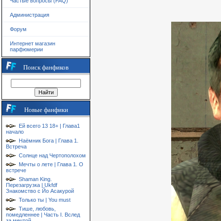
Частые вопросы (FAQ)
Администрация
Форум
Интернет магазин
парфюмерии
Поиск фанфиков
Новые фанфики
Ей всего 13 18+ | Глава1
начало
Наёмник Бога | Глава 1.
Встреча
Солнце над Чертополохом
Мечты о лете | Глава 1. О
встрече
Shaman King.
Перезагрузка | Ukfdf
Знакомство с Йо Асакурой
Только ты | You must
Тише, любовь,
помедленнее | Часть I. Вслед
за мечтой