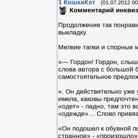
1
КошкаКэт
(01.07.2012 00
Комментарий инкви
Продолжение так понрави
выкладку.
Мелкие тапки и спорные 
«— Гордон! Гордон, слыши
слова автора с большой б
самостоятельное предло
«. Он действительно уже 
имела, каковы предпочте
«одет» - ладно, там это в
«одежде»… Слово привя
«Он подошел к обувной по
странное» - «произошло»