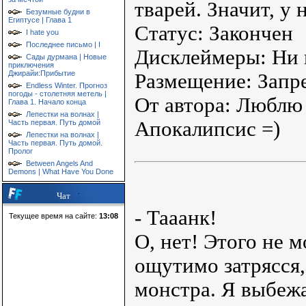
тварей. Значит, у 
Безумные будни в
Египтусе | Глава 1
Статус: Закончен
I hate you
Последнее письмо | I
Дисклеймеры: Ни 
Сады дурмана | Новые
приключения
Джирайи:Прибытие
Размещение: Запр
Endless Winter. Прогноз
погоды - столетняя метель |
От автора: Люблю
Глава 1. Начало конца
Лепестки на волнах |
Апокалипсис =)
Часть первая. Путь домой
Лепестки на волнах |
Часть первая. Путь домой.
Пролог
Between Angels And
Demons | What Have You Done
Чат
- Тааанк!
Текущее время на сайте:
13:08
О, нет! Этого не 
ощутимо затрясся,
монстра. Я выбежа