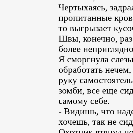
Чертыхаясь, задра
пропитанные кровь
то выгрызает кусо
Швы, конечно, раз
более неприглядно
Я сморгнула слезы
обработать нечем, 
руку самостоятель
зомби, все еще си
самому себе.
- Видишь, что над
хочешь, так не си
Охотник втянул но