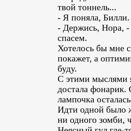
твой тоннель...
- Я поняла, Билли
- Держись, Нора, -
спасем.
Хотелось бы мне ск
покажет, а оптими
буду.
С этими мыслями я
достала фонарик. 
лампочка осталась
Идти одной было ж
ни одного зомби, 
Неясный гул где-т