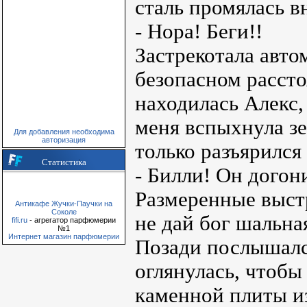
сталь промялась в
- Нора! Беги!!
Застрекотала автом
безопасном рассто
находилась Алекс,
меня вспыхнула зе
Для добавления необходима
авторизация
только разъярился
Статистика
- Билли! Он догон
Размеренные выст
Антикафе Жучки-Паучки на
Соколе
не дай бог шальна
fifi.ru
- агрегатор парфюмерии
№1
Интернет магазин парфюмерии
Позади послышалс
оглянулась, чтобы
каменной плиты из