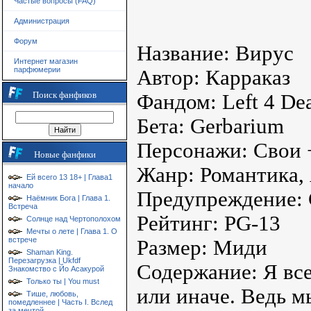
Частые вопросы (FAQ)
Администрация
Форум
Название: Вирус
Интернет магазин
парфюмерии
Автор: Карраказ
Поиск фанфиков
Фандом: Left 4 De
Бета: Gerbarium
Персонажи: Свои 
Новые фанфики
Жанр: Романтика,
Ей всего 13 18+ | Глава1
начало
Предупреждение:
Наёмник Бога | Глава 1.
Встреча
Рейтинг: PG-13
Солнце над Чертополохом
Мечты о лете | Глава 1. О
встрече
Размер: Миди
Shaman King.
Перезагрузка | Ukfdf
Содержание: Я все
Знакомство с Йо Асакурой
Только ты | You must
или иначе. Ведь м
Тише, любовь,
помедленнее | Часть I. Вслед
за мечтой