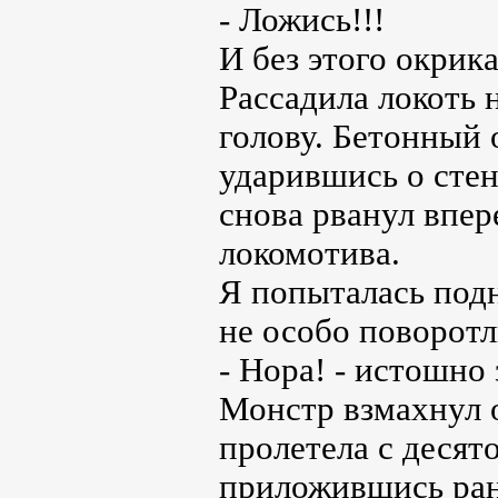
- Ложись!!!
И без этого окрик
Рассадила локоть н
голову. Бетонный 
ударившись о стен
снова рванул впе
локомотива.
Я попыталась подн
не особо поворотли
- Нора! - истошно
Монстр взмахнул 
пролетела с десято
приложившись ран