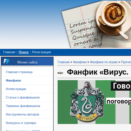
Главная
::
Поиск
::
Регистрация
Меню сайта
Главная
»
Фанфики
»
Фанфики по играм
»
Проче
Фанфик «Вирус. |
Главная страница
Фанфики
Иллюстрации
Статьи о фанфикшене
Термины фанфикшена
Инструменты авторов
Конкурсы и турниры