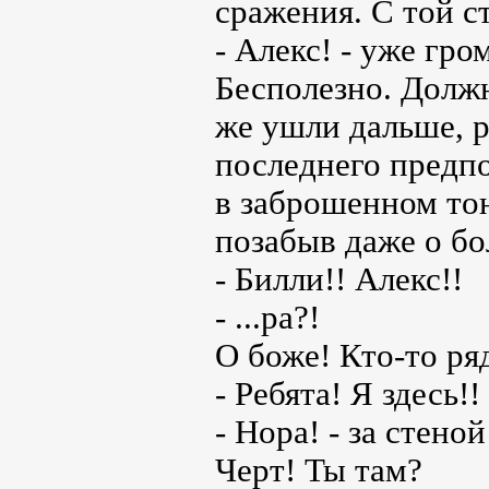
сражения. С той с
- Алекс! - уже гром
Бесполезно. Должн
же ушли дальше, р
последнего предп
в заброшенном тон
позабыв даже о бо
- Билли!! Алекс!!
- ...ра?!
О боже! Кто-то р
- Ребята! Я здесь!!
- Нора! - за стено
Черт! Ты там?