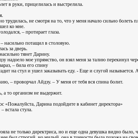
лет в руки, прицелилась и выстрелила.
я.
дно трудилась, не смотря на то, что у меня начало сильно болеть п
шел ко мне.
олодался, – протирает глаза.
, – насильно потащил в столовую.
лась за дверь.
 насильно тянет Дарину.
Айдзу надоело мое упрямство, он взял меня за талию перекинул че
зараз, – била его спину
ит на стул и ушел заказывать еду. - Еще и слугой называется. А
жию, – проворчал Айдзу. – У меня от тебя вся спина болит.
ь, а то организм не выдержит.
ос «Пожалуйста, Дарина подойдите в кабинет директора»
 – встала стула.
яла не только директриса, но и еще одна девушка видно было, чт
у нее был строгий, но милый, она в точности была похожа на свою