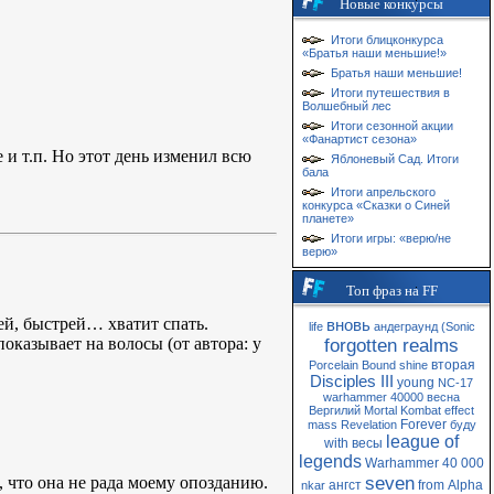
Новые конкурсы
Итоги блицконкурса
«Братья наши меньшие!»
Братья наши меньшие!
Итоги путешествия в
Волшебный лес
Итоги сезонной акции
«Фанартист сезона»
и т.п. Но этот день изменил всю
Яблоневый Сад. Итоги
бала
Итоги апрельского
конкурса «Сказки о Синей
планете»
Итоги игры: «верю/не
верю»
Топ фраз на FF
рей, быстрей… хватит спать.
вновь
life
андеграунд
(Sonic
 показывает на волосы (от автора: у
forgotten realms
вторая
Porcelain
Bound
shine
Disciples III
young
NC-17
warhammer 40000
весна
Вергилий
Mortal Kombat
effect
Forever
mass
Revelation
буду
league of
with
весы
legends
Warhammer 40 000
seven
, что она не рада моему опозданию.
ангст
from
Alpha
nkar