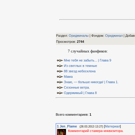
Раздел:
Ориджиналы
| Фэндом
:
Ориджинал
|
Добав
Просмотров
:
2744
7 случайных фанфиков:
Мне тебя не забыть... | Глава 9
Из светлых в темные
88 звезд небосклона
Мама
Знаю, — больше никогда! | Глава 1.
Сезонные ветра.
Одержимый | Глава 8
Всего комментариев
:
1
1
Jen_Flame
[
Материал
]
(28.03.2013 13:27)
Комментарий стажера-инквизитора.