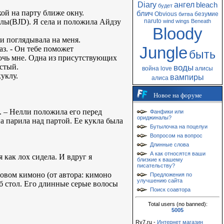
Diary
ангел
bleach
будет
кой на парту ближе окну.
блич
Obvious
безумие
битва
клы(BJD). Я села и положила Айдзу
naruto
wind
wings
Beneath
Bloody
 и поглядывала на меня.
Jungle
з. - Он тебе поможет
быть
мочь мне. Одна из присутствующих
истый.
воды
война
love
алисы
куклу.
вампиры
алиса
Новое на форуме
е. – Нелли положила его перед
Фанфики или
ориджиналы?
на парила над партой. Ее кукла была
Бутылочка на поцелуи
Вопросом на вопрос
Длинные слова
А как относятся ваши
я как лох сидела. И вдруг я
близкие к вашему
писательству?
товом кимоно (от автора: кимоно
Предложения по
улучшению сайта
б стол. Его длинные серые волосы
Поиск соавтора
Total users (no banned):
5005
Ry7.ru -
Интернет магазин