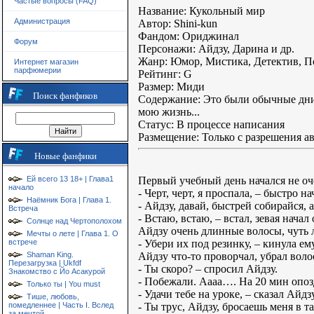
Частые вопросы (FAQ)
Название: Кукольный мир
Администрация
Автор: Shini-kun
Фандом: Ориджинал
Форум
Персонажи: Айдзу, Дарина и др.
Жанр: Юмор, Мистика, Детектив, П
Интернет магазин
парфюмерии
Рейтинг: G
Размер: Миди
Поиск фанфиков
Содержание: Это были обычные дни 
мою жизнь...
Статус: В процессе написания
Размещение: Только с разрешения а
Новые фанфики
Первый учебный день начался не оч
Ей всего 13 18+ | Глава1
начало
- Черт, черт, я проспала, – быстро н
Наёмник Бога | Глава 1.
- Айдзу, давай, быстрей собирайся, 
Встреча
- Встаю, встаю, – встал, зевая начал
Солнце над Чертополохом
Айдзу очень длинные волосы, чуть л
Мечты о лете | Глава 1. О
- Убери их под резинку, – кинула ем
встрече
Айдзу что-то проворчал, убрал воло
Shaman King.
Перезагрузка | Ukfdf
- Ты скоро? – спросил Айдзу.
Знакомство с Йо Асакурой
- Побежали. Аааа…. На 20 мин опозд
Только ты | You must
- Удачи тебе на уроке, – сказал Айдз
Тише, любовь,
- Ты трус, Айдзу, бросаешь меня в 
помедленнее | Часть I. Вслед
за мечтой