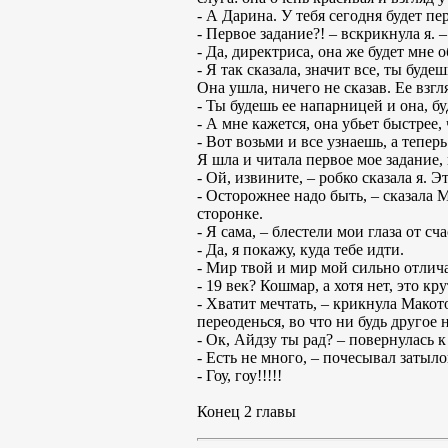
- А Дарина. У тебя сегодня будет пе
- Первое задание?! – вскрикнула я. 
- Да, директриса, она же будет мне 
- Я так сказала, значит все, ты буде
Она ушла, ничего не сказав. Ее взгл
- Ты будешь ее напарницей и она, б
- А мне кажется, она убьет быстрее,
- Вот возьми и все узнаешь, а тепер
Я шла и читала первое мое задание, 
- Ой, извините, – робко сказала я. 
- Осторожнее надо быть, – сказала Ма
сторонке.
- Я сама, – блестели мои глаза от сча
- Да, я покажу, куда тебе идти.
- Мир твой и мир мой сильно отличае
- 19 век? Кошмар, а хотя нет, это к
- Хватит мечтать, – крикнула Макот
переоденься, во что ни будь другое
- Ок, Айдзу ты рад? – повернулась к
- Есть не много, – почесывал затыл
- Гоу, гоу!!!!!
Конец 2 главы