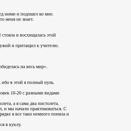
ред ними и подошел ко мне.
то меня не знает.
 стояла и восхищалась этой
оружий и притащил к учителю.
обиделась на весь мир».
 ибо в этой я полный нуль.
ловек 10-20 с разными видами
олета, а я сама два пистолета.
л, и мы начали практиковаться. С
арядке я все таки немного поняла и
ся в куклу.