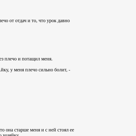
лечо от отдач и то, что урок давно
рез плечо и потащил меня.
йку, у меня плечо сильно болит, -
о она старше меня и с ней стоял ее
 хозяйку.