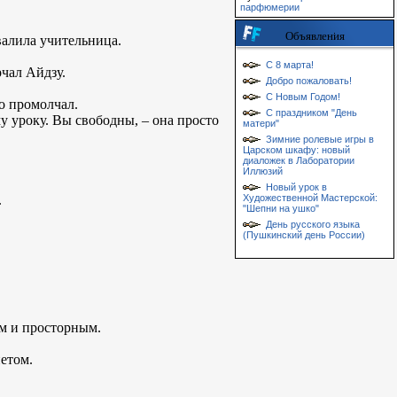
парфюмерии
Объявления
хвалила учительница.
С 8 марта!
рчал Айдзу.
Добро пожаловать!
С Новым Годом!
о промолчал.
С праздником "День
у уроку. Вы свободны, – она просто
матери"
Зимние ролевые игры в
Царском шкафу: новый
диаложек в Лаборатории
Иллюзий
Новый урок в
.
Художественной Мастерской:
"Шепни на ушко"
День русского языка
(Пушкинский день России)
м и просторным.
нетом.