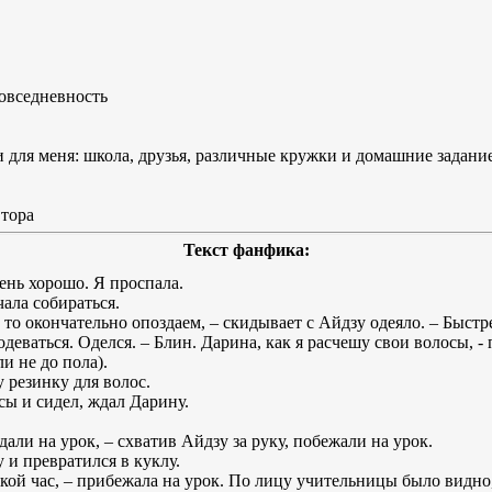
овседневность
для меня: школа, друзья, различные кружки и домашние задание 
втора
Текст фанфика:
ень хорошо. Я проспала.
ачала собираться.
а то окончательно опоздаем, – скидывает с Айдзу одеяло. – Быст
 одеваться. Оделся. – Блин. Дарина, как я расчешу свои волосы, -
и не до пола).
у резинку для волос.
сы и сидел, ждал Дарину.
али на урок, – схватив Айдзу за руку, побежали на урок.
у и превратился в куклу.
такой час, – прибежала на урок. По лицу учительницы было видно