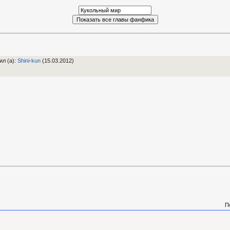
ил (а)
:
Shini-kun
(15.03.2012)
П