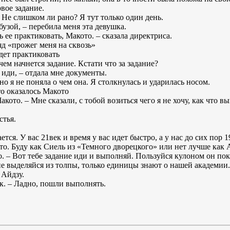
рвое задание.
– Не слишком ли рано? Я тут только один день.
обузой, – перебила меня эта девушка.
шь ее практиковать, Макото. – сказала директриса.
яд «прожег меня на сквозь»
удет практиковать
 чем начнется задание. Кстати что за задание?
ь иди, – отдала мне документы.
но я не поняла о чем она. Я столкнулась и ударилась носом.
Это оказалось Макото
кото. – Мне сказали, с тобой возиться чего я не хочу, как что вы
стья.
тся. У вас 21век и время у вас идет быстро, а у нас до сих пор 1
руто. Буду как Сиель из «Темного дворецкого» или нет лучше как А
о. – Вот тебе задание иди и выполняй. Пользуйся кулоном он пок
 не выделяйся из толпы, только единицы знают о нашей академии.
 Айдзу.
ок. – Ладно, пошли выполнять.