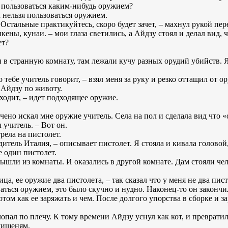
 пользоваться каким-нибудь оружием?
м нельзя пользоваться оружием.
 Остальные практикуйтесь, скоро будет зачет, – махнул рукой пе
кены, кунаи. – мои глаза светились, а Айдзу стоял и делал вид, ч
ет?
 в странную комнату, там лежали кучу разных орудий убийств. Я
о тебе учитель говорит, – взял меня за руку и резко оттащил от 
м Айдзу по животу.
дходит, – идет подходящее оружие.
очено искал мне оружие учитель. Села на пол и сделала вид что «
 учитель. – Вот он.
трела на пистолет.
дитель Италия, – описывает пистолет. Я стояла и кивала головой,
е один пистолет.
вышли из комнаты. И оказались в другой комнате. Дам стояли че
ца, ее оружие два пистолета, – так сказал что у меня не два пист
аться оружием, это было скучно и нудно. Наконец-то он закончи
том как ее заряжать и чем. После долгого упорства в сборке и з
опал по плечу. К тому времени Айдзу уснул как кот, и превратил
мишеням.