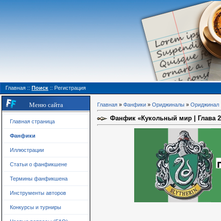
Главная
::
Поиск
::
Регистрация
Меню сайта
Главная
»
Фанфики
»
Ориджиналы
»
Ориджинал
Фанфик «Кукольный мир | Глава 2.
Главная страница
Фанфики
Иллюстрации
Статьи о фанфикшене
Термины фанфикшена
Инструменты авторов
Конкурсы и турниры