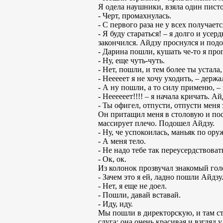
Я одела наушники, взяла один писто
- Черт, промахнулась.
- С первого раза не у всех получаетс
- Я буду стараться! – я долго и усер
закончился. Айдзу проснулся и подо
- Дарина пошли, кушать че-то я прог
- Ну, еще чуть-чуть.
- Нет, пошли, и тем более ты устала
- Нееееет я не хочу уходить, – держа
- А ну пошли, а то силу применю, –
- Неееееет!!!! – я начала кричать. 
- Ты офигел, отпусти, отпусти меня 
Он притащил меня в столовую и посад
массирует плечо. Подошел Айдзу.
- Ну, че успокоилась, маньяк по ору
- А меня тело.
- Не надо тебе так переусердствоват
- Ок, ок.
Из колонок прозвучал знакомый гол
- Зачем это я ей, ладно пошли Айдзу.
- Нет, я еще не доел.
- Пошли, давай вставай.
- Иду, иду.
Мы пошли в директорскую, и там сто
слуга: она очень красивая и взгляд 