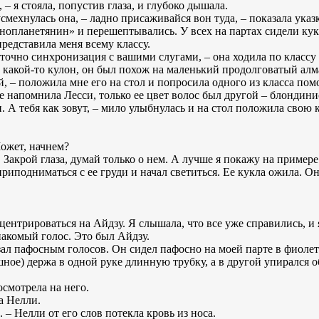
 – я стояла, попустив глаза, и глубоко дышала.
смехнулась она, – ладно присаживайся вон туда, – показала указ
«инопланетянин» и перешептывались. У всех на партах сидели ку
редставила меня всему классу.
 точно синхронизация с вашими слугами, – она ходила по классу
 какой-то кулон, он был похож на маленький продолговатый алма
й, – положила мне его на стол и попросила одного из класса по
не напомнила Лесси, только ее цвет волос был другой – блондин
. А тебя как зовут, – мило улыбнулась и на стол положила свою 
Может, начнем?
. Закрой глаза, думай только о нем. А лучше я покажу на пример
приподниматься с ее груди и начал светиться. Ее кукла ожила. О
онцентрироваться на Айдзу. Я слышала, что все уже справились, и 
накомый голос. Это был Айдзу.
азал пафосным голосов. Он сидел пафосно на моей парте в фиоле
ное) держа в одной руке длинную трубку, а в другой упирался о
осмотрела на него.
а Нелли.
 – Нелли от его слов потекла кровь из носа.