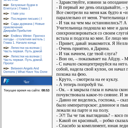
- Здравствуйте, извини за опоздание,
Безумные будни в
- В первый же день опаздывайте, – у
Египтусе | Глава 1
Все смотрели на меня как будто я 
I hate you
параллельно от меня. Учительница п
Последнее письмо | I
- И так на чем мы остановились?! А
Сады дурмана | Новые
Учительница подошла ко мне и дала
приключения
Джирайи:Прибытие
синхронизироваться со своим слуго
Endless Winter. Прогноз
встала и подсела ко мне. Ее лицо м
погоды - столетняя метель |
- Привет, давай знакомится. Я Нелли
Глава 1. Начало конца
- Очень приятно, я Дарина.
Лепестки на волнах |
Часть первая. Путь домой
- И так начнем, где твой слуга?
Лепестки на волнах |
- Вон он, – показывает на Айдзу. - 
Часть первая. Путь домой.
- С начало сконцентрируйся на него
Пролог
собой, надела свой кулон, он начал 
Between Angels And
Demons | What Have You Done
похожа на фею.
- Круто, – смотрела на ее куклу.
Чат
- А теперь попробуй ты.
- Ок. – я закрыла глаза и начала ск
Текущее время на сайте:
08:53
почувствовала какое-то сияние. И з
- Давно не виделись, госпожа, – ск
было императорское: длинное и пыш
лежали на парте и на полу.
- Э?! Ты че так выглядишь? – косо п
- Какой он красивый, – робко сказал
- Спасибо за комплимент, юная леди.