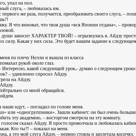
го, упал на пол.
сный слуга, – любовалась им.
с первого же раза, получается, преобразовать своего слуга, – по
шь?!
ляжу. Я что виноват, что твоя душа «вся Японии отдана», – прово
оловой.
оей души зависит ХАРАКТЕР ТВОЙ! – огрызнулась я. Айдзу прост
их силу. Какая у них сила. Это будет вашим задание к следующем
а меня по плечу Нелли и вышла из класса
помахал рукой около глаз.
. – Интересно, какой следующий урок,- думаю о следующим уроке
рок? – удивленно спросил Айдзу.
трела на Айдзу.
 Айдзу.
Нейтрально со мной обращайся.
пойдем.
.
а наши идут, – погладил по голове меня.
и» или «одногруппники». Зашли кабинет: он был очень больши
бить эту академию, – восторгом смотрела на эту комнату.
м голосом сказал Айдзу. Я просто промолчала и любовалась каби
нькая. Кто ты?! – показал на меня.
а, а это мой слуга Айдзу. – нервно стояла и заплетала косичку.