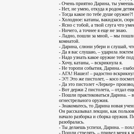
- Очень приятно Дарина, ты умеешь
- Нет, не умею, откуда я родом детя
- Тогда какое по тебе душе оружие?!
- Холодное: катаны, вакидзаси, сюри
- Ясно с тобой, а твой слуга что уме
- Ничего, а точнее я еще не знаю.
- Ладно, пошли за мной, – мы пошли
комнатой.
- Дарина, слюни убери и слушай, чт
- Да я вас слушаю, – ударила локте
- Надо узнать какое оружие тебе по
- Хочу, катаны, – вскрикнула я.
- Не торопи события, Дарина.- озаб
- АГА! Нашел! – радостно вскрикнул
- Э?! Это же пистолет, – косо посмо
- Да это пистолет «Леркер» произво
- Вот держи 2 пистолета, – отдал ещ
- Пошли практиковаться Дарина. – 
огнестрельного оружия.
- Знакомьтесь, то Дарина новая учени
Он рассказывал лекции, как пользов
начало разборка и сборка оружия. По
разобралась.
- Ты делаешь успехи, Дарина. – похл
- Пошли стрелять, – привел меня к 