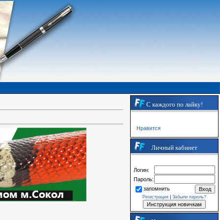
С каждого по лайку!
Нравится
Личный кабинет
Логин:
Пароль:
запомнить
Регистрация
|
Забыли пароль?