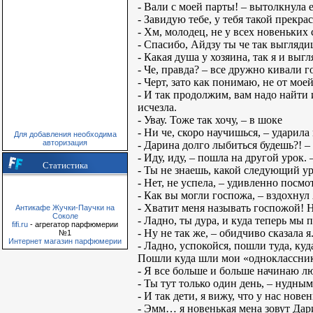
- Вали с моей парты! – вытолкнула е
- Завидую тебе, у тебя такой прекра
- Хм, молодец, не у всех новеньких 
- Спасибо, Айдзу ты че так выгляди
- Какая душа у хозяина, так я и выг
- Че, правда? – все дружно кивали г
- Черт, зато как понимаю, не от м
- И так продолжим, вам надо найти 
исчезла.
- Увау. Тоже так хочу, – в шоке
- Ни че, скоро научишься, – ударил
Для добавления необходима
авторизация
- Дарина долго лыбиться будешь?! – 
- Иду, иду, – пошла на другой урок
Статистика
- Ты не знаешь, какой следующий у
- Нет, не успела, – удивленно посмо
- Как вы могли госпожа, – вздохнул
- Хватит меня называть госпожой! 
Антикафе Жучки-Паучки на
Соколе
- Ладно, ты дура, и куда теперь мы 
fifi.ru
- агрегатор парфюмерии
- Ну не так же, – обидчиво сказала я
№1
Интернет магазин парфюмерии
- Ладно, успокойся, пошли туда, куд
Пошли куда шли мои «одноклассник
- Я все больше и больше начинаю лю
- Ты тут только один день, – нудны
- И так дети, я вижу, что у нас нове
- Эмм… я новенькая мена зовут Дарин