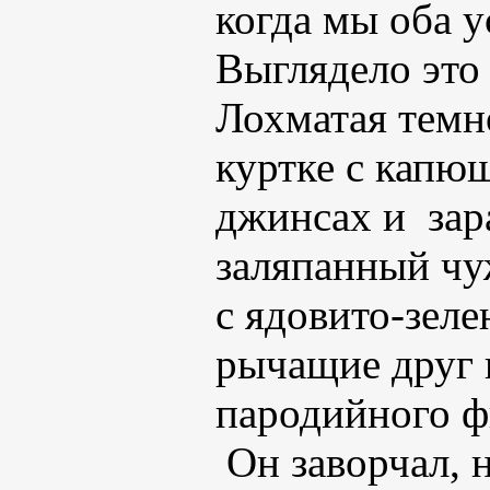
когда мы оба у
Выглядело это
Лохматая темн
куртке с капю
джинсах и зар
заляпанный чуж
с ядовито-зел
рычащие друг 
пародийного ф
Он заворчал, 