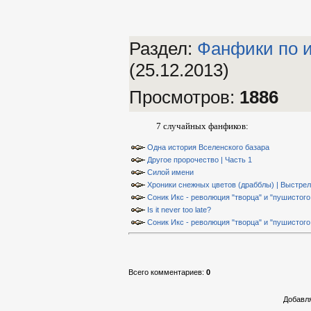
Раздел:
Фанфики по 
(25.12.2013)
Просмотров
:
1886
7 случайных фанфиков:
Одна история Вселенского базара
Другое пророчество | Часть 1
Силой имени
Хроники снежных цветов (драбблы) | Выстрел
Соник Икс - революция "творца" и "пушистого 
Is it never too late?
Соник Икс - революция "творца" и "пушистого 
Всего комментариев
:
0
Добавля