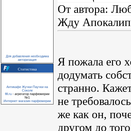
От автора: Лю
Жду Апокалип
Для добавления необходима
Я пожала его х
авторизация
Статистика
додумать собст
странно. Каже
Антикафе Жучки-Паучки на
Соколе
fifi.ru
- агрегатор парфюмерии
не требовалось
№1
Интернет магазин парфюмерии
же как он, по
другом до того