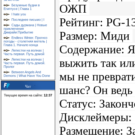
ОЖП
Безумные будни в
Египтусе | Глава 1
I hate you
Рейтинг: PG-1
Последнее письмо | I
Сады дурмана | Новые
приключения
Размер: Миди
Джирайи:Прибытие
Endless Winter. Прогноз
погоды - столетняя метель |
Содержание: Я
Глава 1. Начало конца
Лепестки на волнах |
Часть первая. Путь домой
выжить так или
Лепестки на волнах |
Часть первая. Путь домой.
Пролог
мы не преврати
Between Angels And
Demons | What Have You Done
шанс? Он ведь 
Чат
Текущее время на сайте:
12:37
Статус: Закон
Дисклеймеры: 
Размещение: З