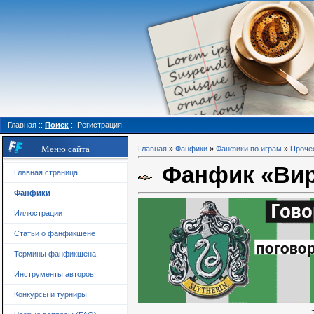
Главная
::
Поиск
::
Регистрация
Меню сайта
Главная
»
Фанфики
»
Фанфики по играм
»
Проче
Фанфик «Виру
Главная страница
Фанфики
Иллюстрации
Статьи о фанфикшене
Термины фанфикшена
Инструменты авторов
Конкурсы и турниры