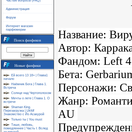
Частые вопросы (FAQ)
Администрация
Форум
Интернет магазин
парфюмерии
Название: Вир
Поиск фанфиков
Автор: Каррак
Фандом: Left 
Новые фанфики
Бета: Gerbari
Ей всего 13 18+ | Глава1
начало
Персонажи: Св
Наёмник Бога | Глава 1.
Встреча
Солнце над Чертополохом
Жанр: Романти
Мечты о лете | Глава 1. О
встрече
Shaman King.
AU
Перезагрузка | Ukfdf
Знакомство с Йо Асакурой
Только ты | You must
Предупрежден
Тише, любовь,
помедленнее | Часть I. Вслед
за мечтой