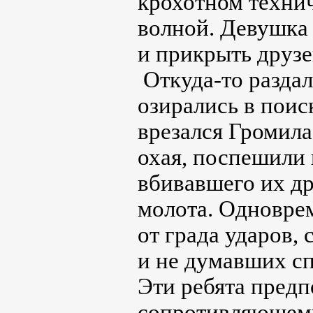
крохотном технич
волной. Девушка
и прикрыть друз
Откуда-то раздал
озирались в поис
врезался Громила
охая, поспешили 
вбивавшего их др
молота. Одновре
от града ударов,
и не думавших сп
Эти ребята пред
сопротивляющему