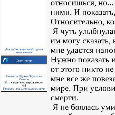
относишься, но..
ними. И показать
Относительно, ко
Я чуть улыбнулас
им могу сказать, 
мне удастся напос
Для добавления необходима
авторизация
Нужно показать и
Статистика
от этого никто не
мне все же повез
Антикафе Жучки-Паучки на
Соколе
fifi.ru
- агрегатор парфюмерии
мире. При услови
№1
Интернет магазин парфюмерии
смерти.
Я не боялась уми