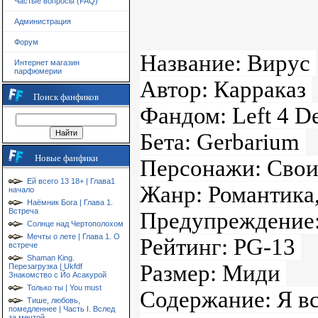
Частые вопросы (FAQ)
Администрация
Форум
Название: Вирус
Интернет магазин
парфюмерии
Автор: Карраказ
Поиск фанфиков
Фандом: Left 4 D
Бета: Gerbarium
Новые фанфики
Персонажи: Свои
Ей всего 13 18+ | Глава1
Жанр: Романтика
начало
Наёмник Бога | Глава 1.
Встреча
Предупреждение
Солнце над Чертополохом
Мечты о лете | Глава 1. О
Рейтинг: PG-13
встрече
Shaman King.
Размер: Миди
Перезагрузка | Ukfdf
Знакомство с Йо Асакурой
Только ты | You must
Содержание: Я в
Тише, любовь,
помедленнее | Часть I. Вслед
за мечтой