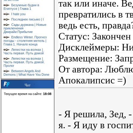
так или иначе. В
Безумные будни в
Египтусе | Глава 1
превратились в тв
I hate you
Последнее письмо | I
ведь есть, правда
Сады дурмана | Новые
приключения
Джирайи:Прибытие
Статус: Законче
Endless Winter. Прогноз
погоды - столетняя метель |
Дисклеймеры: Ни
Глава 1. Начало конца
Лепестки на волнах |
Часть первая. Путь домой
Размещение: Зап
Лепестки на волнах |
Часть первая. Путь домой.
Пролог
От автора: Любл
Between Angels And
Demons | What Have You Done
Апокалипсис =)
Чат
Текущее время на сайте:
18:08
- Я решила, Зед,
я. - Я иду в госп