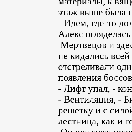
материалы, к вящ
этаж выше была 
- Идем, где-то до
Алекс огляделась
Мертвецов и здес
не кидались всей
отстреливали оди
появления боссов
- Лифт упал, - ко
- Вентиляция, - Б
решетку и с сило
лестница, как и 
Он оказался пра