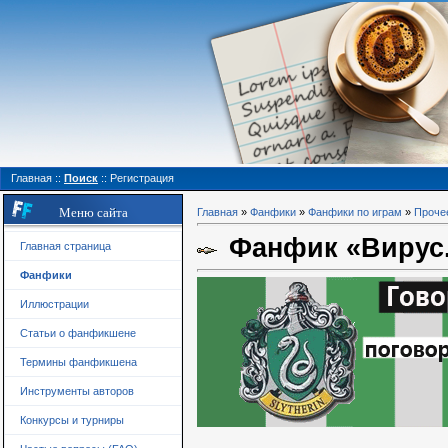
Главная
::
Поиск
::
Регистрация
Меню сайта
Главная
»
Фанфики
»
Фанфики по играм
»
Проче
Фанфик «Вирус. 
Главная страница
Фанфики
Иллюстрации
Статьи о фанфикшене
Термины фанфикшена
Инструменты авторов
Конкурсы и турниры