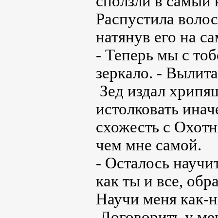
сползли в самый 
Распустила волос
натянув его на са
- Теперь мы с тоб
зеркало. - Вылит
Зед издал хрипя
истолковать инач
схожесть с Охотн
чем мне самой.
- Осталось научи
как ты и все, обр
Научи меня как-ни
Договорить у ме