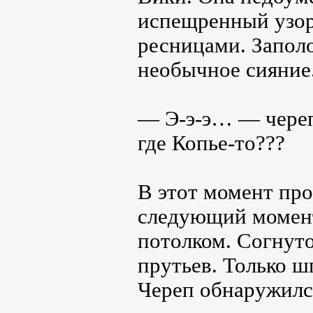
испещренный узор
ресницами. Заполо
необычное сияние.
— Э-э-э… — череп
где Копье-то???
В этот момент про
следующий момент
потолком. Согнуто
прутьев. Только ш
Череп обнаружилс