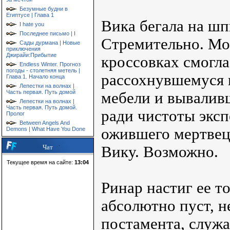
Безумные будни в
Египтусе | Глава 1
Вика бегала на шп
I hate you
Последнее письмо | I
Стремительно. Мо
Сады дурмана | Новые
приключения
Джирайи:Прибытие
кроссовках смогла
Endless Winter. Прогноз
погоды - столетняя метель |
рассохнувшемуся п
Глава 1. Начало конца
Лепестки на волнах |
Часть первая. Путь домой
мебели и вываливш
Лепестки на волнах |
Часть первая. Путь домой.
ради чистоты эксп
Пролог
Between Angels And
ожившего мертвеца
Demons | What Have You Done
Вику. Возможно.
Чат
Текущее время на сайте:
13:04
Ринар настиг ее т
абсолютно пуст, н
постамента, служа