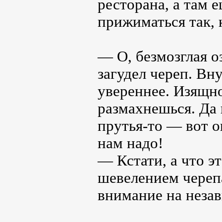
ресторана, а там 
прижиматься так, 
— О, безмозглая 
загудел череп. Вн
увереннее. Изящно
размахнешься. Да 
прутья-то — вот 
нам надо!
— Кстати, а что э
шевелением черепа
внимание на неза