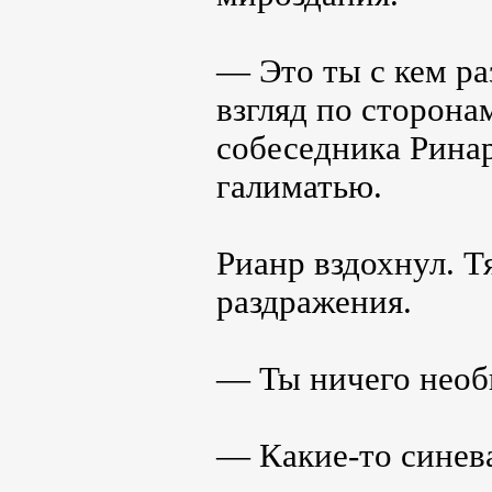
— Это ты с кем р
взгляд по сторона
собеседника Ринар
галиматью.
Рианр вздохнул. Т
раздражения.
— Ты ничего необ
— Какие-то синев