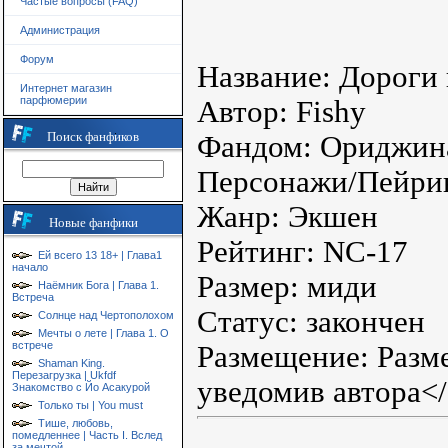
Частые вопросы (FAQ)
Администрация
Форум
Название: Дороги
Интернет магазин
парфюмерии
Автор: Fishy
Поиск фанфиков
Фандом: Ориджин
Персонажи/Пейрин
Жанр: Экшен
Новые фанфики
Рейтинг: NC-17
Ей всего 13 18+ | Глава1
начало
Размер: миди
Наёмник Бога | Глава 1.
Встреча
Статус: закончен
Солнце над Чертополохом
Мечты о лете | Глава 1. О
встрече
Размещение: Разм
Shaman King.
Перезагрузка | Ukfdf
уведомив автора<
Знакомство с Йо Асакурой
Только ты | You must
Тише, любовь,
помедленнее | Часть I. Вслед
за мечтой