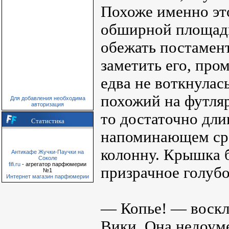
Похоже именно это
обширной площади
обежать постамент
заметить его, про
едва не воткнулас
похожий на футляр
Для добавления необходима
авторизация
то достаточно дли
Статистика
напоминающем сре
колонну. Крышка б
Антикафе Жучки-Паучки на
Соколе
fifi.ru
- агрегатор парфюмерии
призрачное голубо
№1
Интернет магазин парфюмерии
— Копье! — воскл
Вики. Она недоуме