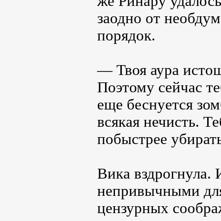
же Ринару удалось
заодно от необду
порядок.
— Твоя аура истощ
Поэтому сейчас те
еще беснуется зом
всякая нечисть. Т
побыстрее убират
Вика вздрогнула. 
непривычными для
цензурных сообра