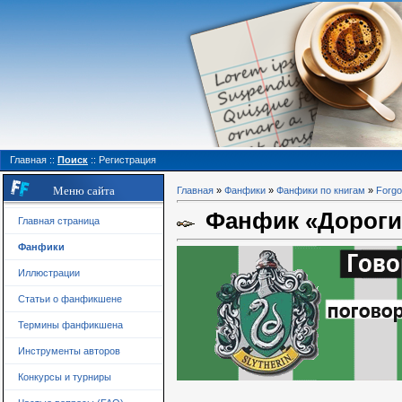
Главная
::
Поиск
::
Регистрация
Меню сайта
Главная
»
Фанфики
»
Фанфики по книгам
»
Forgo
Фанфик «Дороги 
Главная страница
Фанфики
Иллюстрации
Статьи о фанфикшене
Термины фанфикшена
Инструменты авторов
Конкурсы и турниры