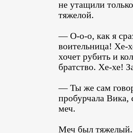
не утащили только
тяжелой.
— О-о-о, как я сра
воительница! Хе-х
хочет рубить и ко
братство. Хе-хе! З
— Ты же сам говор
пробурчала Вика, 
меч.
Меч был тяжелый.