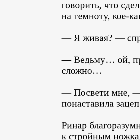
говорить, что сде
на темноту, кое-к
— Я живая? — спро
— Ведьму… ой, пр
сложно…
— Посвети мне, —
понаставила зацеп
Ринар благоразумн
к стройным ножка