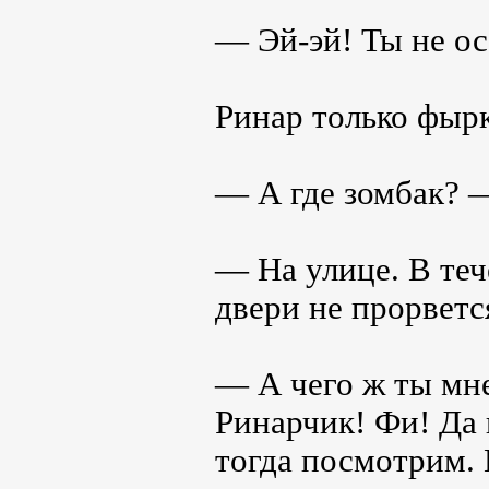
— Эй-эй! Ты не о
Ринар только фыр
— А где зомбак? 
— На улице. В теч
двери не прорветс
— А чего ж ты мне
Ринарчик! Фи! Да 
тогда посмотрим. 