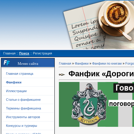
Главная
::
Поиск
::
Регистрация
Меню сайта
Главная
»
Фанфики
»
Фанфики по книгам
»
Forgo
Фанфик «Дороги 
Главная страница
Фанфики
Иллюстрации
Статьи о фанфикшене
Термины фанфикшена
Инструменты авторов
Конкурсы и турниры