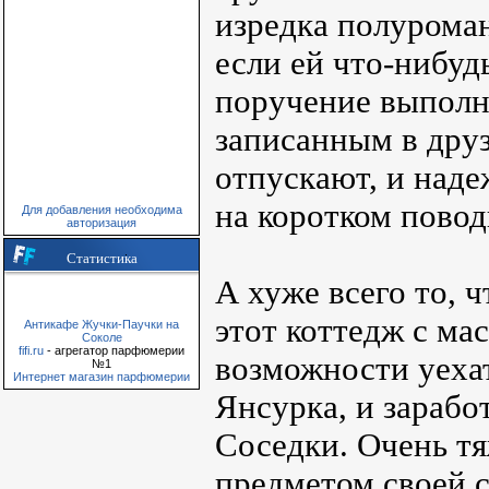
изредка полурома
если ей что-нибуд
поручение выполни
записанным в друз
отпускают, и наде
на коротком повод
Для добавления необходима
авторизация
Статистика
А хуже всего то, 
этот коттедж с ма
Антикафе Жучки-Паучки на
Соколе
fifi.ru
- агрегатор парфюмерии
возможности уехат
№1
Интернет магазин парфюмерии
Янсурка, и зарабо
Соседки. Очень тя
предметом своей 