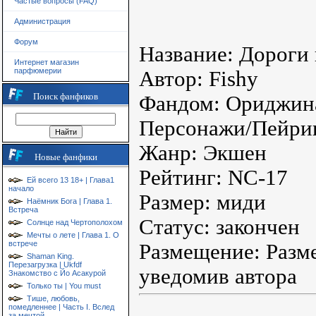
Частые вопросы (FAQ)
Администрация
Форум
Название: Дороги
Интернет магазин
парфюмерии
Автор: Fishy
Поиск фанфиков
Фандом: Ориджин
Персонажи/Пейрин
Жанр: Экшен
Новые фанфики
Рейтинг: NC-17
Ей всего 13 18+ | Глава1
начало
Размер: миди
Наёмник Бога | Глава 1.
Встреча
Статус: закончен
Солнце над Чертополохом
Мечты о лете | Глава 1. О
встрече
Размещение: Разм
Shaman King.
Перезагрузка | Ukfdf
уведомив автора
Знакомство с Йо Асакурой
Только ты | You must
Тише, любовь,
помедленнее | Часть I. Вслед
за мечтой