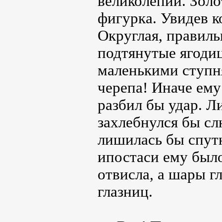
великолепии. Золо
фигурка. Увидев к
Округлая, правил
подтянутые ягоди
маленькими ступн
черепа! Иначе ему
разбил бы удар. Л
захлебнулся бы с
лишилась бы спутн
ипостаси ему было
отвисла, а шары гл
глазниц.