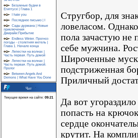
Безумные будни в
Египтусе | Глава 1
Стругбор, для зна
I hate you
Последнее письмо | I
ловеласом. Однако
Сады дурмана | Новые
приключения
Джирайи:Прибытие
пола зачастую не 
Endless Winter. Прогноз
погоды - столетняя метель |
себе мужчина. Рос
Глава 1. Начало конца
Лепестки на волнах |
Часть первая. Путь домой
Широченные муску
Лепестки на волнах |
Часть первая. Путь домой.
подстриженная бо
Пролог
Between Angels And
Приличный достат
Demons | What Have You Done
Чат
Текущее время на сайте:
09:21
Да вот угораздило
попасть на крючок
сердце окончатель
крутит. На компли