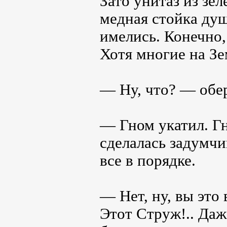
Зато унитаз из зе
медная стойка ду
имелись. Конечно,
Хотя многие на Зе
— Ну, что? — обер
— Гном укатил. Гн
сделалась задумчи
все в порядке.
— Нет, ну, вы это
Этот Струж!.. Даж