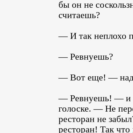
бы он не соскольз
считаешь?
— И так неплохо 
— Ревнуешь?
— Вот еще! — над
— Ревнуешь! — и 
голоске. — Не пер
ресторан не забы
ресторан! Так что 