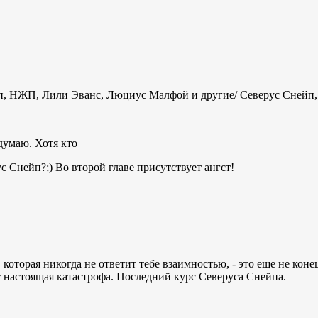
п, НЖП, Лили Эванс, Люциус Малфой и другие/ Северус Сней
думаю. Хотя кто
с Снейп?;) Во второй главе присутствует ангст!
оторая никогда не ответит тебе взаимностью, - это еще не коне
 настоящая катастрофа. Последний курс Северуса Снейпа.