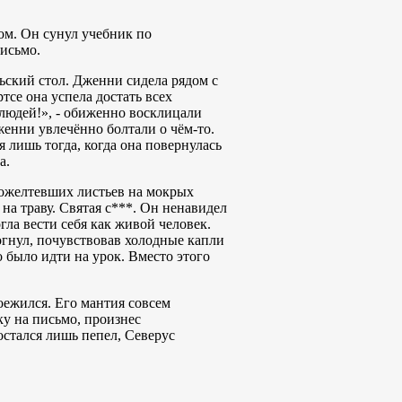
м. Он сунул учебник по
письмо.
ьский стол. Дженни сидела рядом с
се она успела достать всех
 людей!», - обиженно восклицали
енни увлечённо болтали о чём-то.
 лишь тогда, когда она повернулась
а.
пожелтевших листьев на мокрых
на траву. Святая с***. Он ненавидел
огла вести себя как живой человек.
огнул, почувствовав холодные капли
о было идти на урок. Вместо этого
оежился. Его мантия совсем
ку на письмо, произнес
остался лишь пепел, Северус