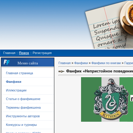
Главная
::
Поиск
::
Регистрация
Меню сайта
Главная
»
Фанфики
»
Фанфики по книгам
»
Гарри
Фанфик «Непристойное поведение 
Главная страница
Фанфики
Иллюстрации
Статьи о фанфикшене
Термины фанфикшена
Инструменты авторов
Конкурсы и турниры