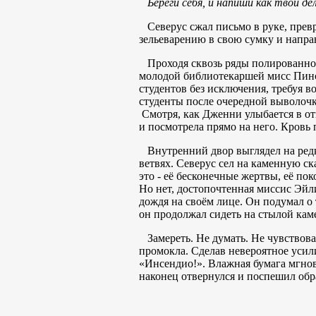
Береги себя, и напиши как твои де
Северус сжал письмо в руке, прев
зельеварению в свою сумку и направ
Проходя сквозь ряды полированного
молодой библиотекаршей мисс Пинс.
студентов без исключения, требуя 
студенты после очередной выволочк
Смотря, как Дженни улыбается в отв
и посмотрела прямо на него. Кровь 
Внутренний двор выглядел на редко
ветвях. Северус сел на каменную ск
это - её бесконечные жертвы, её пок
Но нет, достопочтенная миссис Эйл
дождя на своём лице. Он подумал о 
он продолжал сидеть на стылой каме
Замереть. Не думать. Не чувствоват
промокла. Сделав невероятное усили
«Инсендио!». Влажная бумага мгнов
наконец отвернулся и поспешил обр