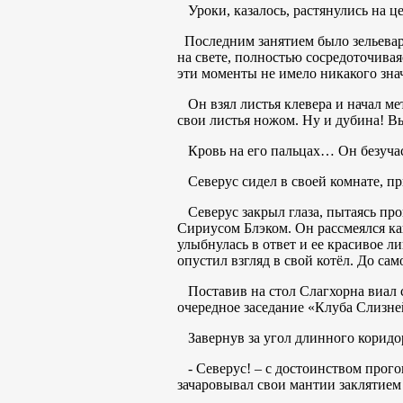
Уроки, казалось, растянулись на ц
Последним занятием было зельеваре
на свете, полностью сосредоточивая
эти моменты не имело никакого зна
Он взял листья клевера и начал мет
свои листья ножом. Ну и дубина! Вы
Кровь на его пальцах… Он безучас
Северус сидел в своей комнате, при
Северус закрыл глаза, пытаясь про
Сириусом Блэком. Он рассмеялся ка
улыбнулась в ответ и ее красивое 
опустил взгляд в свой котёл. До сам
Поставив на стол Слагхорна виал с
очередное заседание «Клуба Слизне
Завернув за угол длинного коридор
- Северус! – с достоинством прого
зачаровывал свои мантии заклятием 