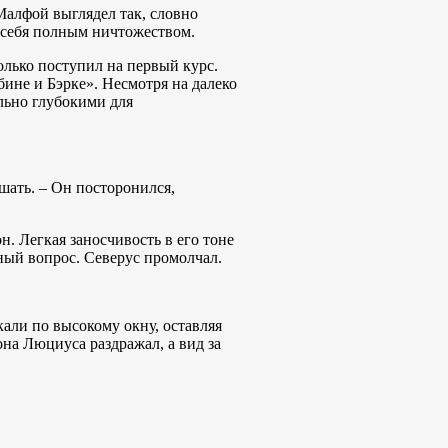
Малфой выглядел так, словно
 себя полным ничтожеством.
олько поступил на первый курс.
бине и Бэрке». Несмотря на далеко
льно глубокими для
шать. – Он посторонился,
н. Легкая заносчивость в его тоне
жный вопрос. Северус промолчал.
али по высокому окну, оставляя
на Люциуса раздражал, а вид за