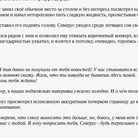
нял своё обычное место за столом и без интереса посмотрел на
чаем и начал неторопливо пить сладкую жидкость, пролистывая с
ил его поднять голову. Северус увидел среди летящих сов сво
я рядом с ним и позволил ему отвязать коричневый конверт, в
агодарностью ухватил, и взлетел к потолку, очевидно, торопясь 
 так давно не получала от тебя новостей! У нас становится вс
а зимнюю сказку. Жаль, что ты никогда не бываешь здесь зимо
чень тебя ждать!
р, в ваших подземельях наверняка ужасно холодно. И о чём то
ус просмотрел исписанную аккуратным почерком страницу до ко
 внимание.
верена, что смогу выносить это дальше, но, боюсь, у меня нет 
 нас с тобой. Я хочу попросить тебя, Северус - будь терпеливее 