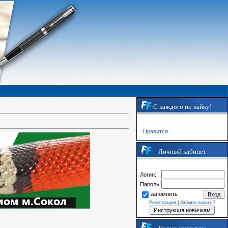
С каждого по лайку!
Нравится
Личный кабинет
Логин:
Пароль:
запомнить
Регистрация
|
Забыли пароль?