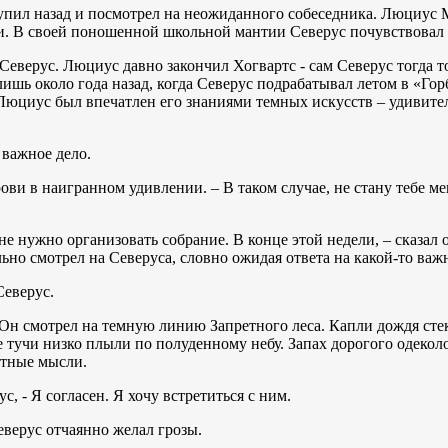
пил назад и посмотрел на неожиданного собеседника. Люциус 
ии. В своей поношенной школьной мантии Северус почувствовал
Северус. Люциус давно закончил Хогвартс - сам Северус тогда т
шь около года назад, когда Северус подрабатывал летом в «Гор
Люциус был впечатлен его знаниями темных искусств – удивите
важное дело.
ви в наигранном удивлении. – В таком случае, не стану тебе ме
 нужно организовать собрание. В конце этой недели, – сказал о
ально смотрел на Северуса, словно ожидая ответа на какой-то ва
Северус.
Он смотрел на темную линию Запретного леса. Капли дождя стек
тучи низко плыли по полуденному небу. Запах дорогого одеколо
стные мысли.
с, - Я согласен. Я хочу встретиться с ним.
верус отчаянно желал грозы.