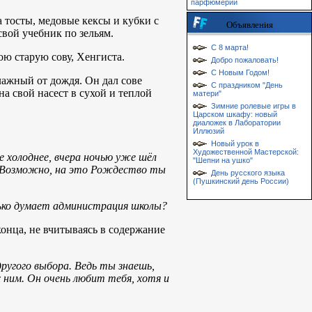
парфюмерии
 тосты, медовые кексы и кубки с
Объявления
вой учебник по зельям.
С 8 марта!
ю старую сову, Хенгиста.
Добро пожаловать!
С Новым Годом!
лажный от дождя. Он дал сове
С праздником "День
на свой насест в сухой и теплой
матери"
Зимние ролевые игры в
Царском шкафу: новый
диаложек в Лаборатории
Иллюзий
Новый урок в
Художественной Мастерской:
е холоднее, вчера ночью уже шёл
"Шепни на ушко"
й. Возможно, на это Рождество ты
День русского языка
(Пушкинский день России)
лько думает администрация школы?
нца, не вчитываясь в содержание
другого выбора. Ведь ты знаешь,
с ним. Он очень любит тебя, хотя и