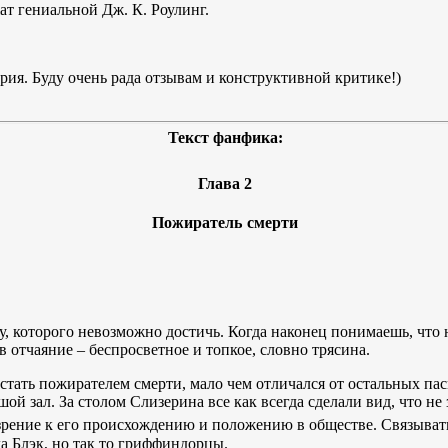
т гениальной Дж. К. Роулинг.
рия. Буду очень рада отзывам и конструктивной критике!)
Текст фанфика:
Глава
2
Пожиратель
смерти
 которого невозможно достичь. Когда наконец понимаешь, что н
 отчаяние – беспросветное и топкое, словно трясина.
тать пожирателем смерти, мало чем отличался от остальных па
шой зал. За столом Слизерина все как всегда сделали вид, что не
зрение к его происхождению и положению в обществе. Связыват
да Блэк, но так то гриффиндорцы.