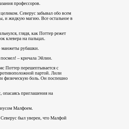
азания профессоров.
целиком. Северус забывал обо всем
ты, и жидкую магию. Все остальное в
льнулся, глядя, как Поттер режет
ок клевера на пальцах.
ю манжеты рубашки.
 посмел! – кричала Эйлин.
ймс Поттер перешептывается с
 противоположной партой. Лили
чти физическую боль. Он поспешно
, опасаясь приглашения на
юциусом Малфоем.
 Северус был уверен, что Малфой