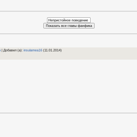
р
|
Добавил (а)
:
insulamea16
(11.01.2014)