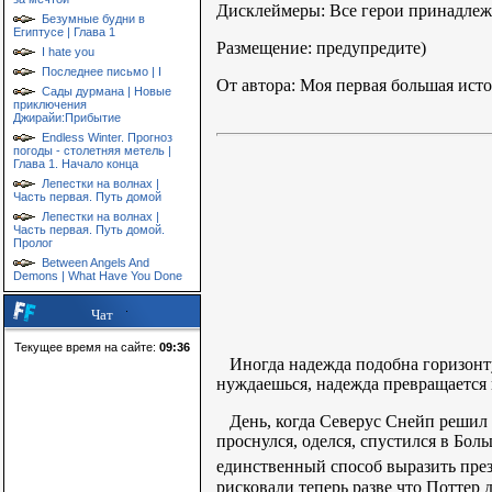
Дисклеймеры: Все герои принадлежа
Безумные будни в
Египтусе | Глава 1
Размещение: предупредите)
I hate you
Последнее письмо | I
От автора: Моя первая большая исто
Сады дурмана | Новые
приключения
Джирайи:Прибытие
Endless Winter. Прогноз
погоды - столетняя метель |
Глава 1. Начало конца
Лепестки на волнах |
Часть первая. Путь домой
Лепестки на волнах |
Часть первая. Путь домой.
Пролог
Between Angels And
Demons | What Have You Done
Чат
Текущее время на сайте:
09:36
Иногда надежда подобна горизонту,
нуждаешься, надежда превращается в
День, когда Северус Снейп решил с
проснулся, оделся, спустился в Боль
единственный способ выразить пре
рисковали теперь разве что Поттер 