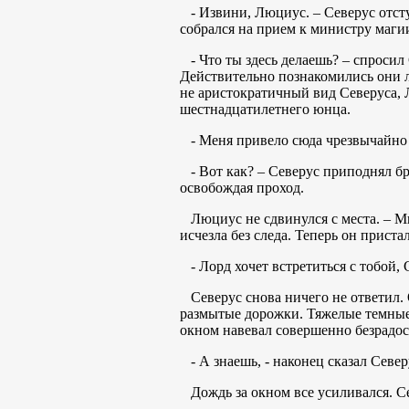
- Извини, Люциус. – Северус отсту
собрался на прием к министру маг
- Что ты здесь делаешь? – спросил 
Действительно познакомились они ли
не аристократичный вид Северуса, 
шестнадцатилетнего юнца.
- Меня привело сюда чрезвычайно 
- Вот как? – Северус приподнял бро
освобождая проход.
Люциус не сдвинулся с места. – Мне
исчезла без следа. Теперь он прист
- Лорд хочет встретиться с тобой, 
Северус снова ничего не ответил. 
размытые дорожки. Тяжелые темные 
окном навевал совершенно безрадо
- А знаешь, - наконец сказал Северу
Дождь за окном все усиливался. Се