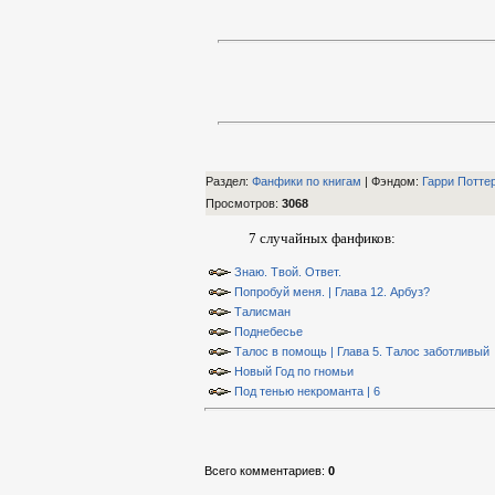
Раздел:
Фанфики по книгам
| Фэндом
:
Гарри Потте
Просмотров
:
3068
7 случайных фанфиков:
Знаю. Твой. Ответ.
Попробуй меня. | Глава 12. Арбуз?
Талисман
Поднебесье
Талос в помощь | Глава 5. Талос заботливый
Новый Год по гномьи
Под тенью некроманта | 6
Всего комментариев
:
0