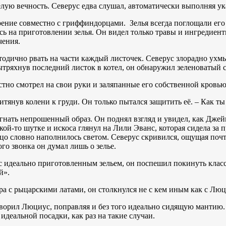
елую вечность. Северус едва слушал, автоматически выполняя ук
ние совместно с гриффиндорцами. Зелья всегда поглощали его 
сь на приготовлении зелья. Он видел только травы и ингредиен
чения.
одично рвать на части каждый листочек. Северус злорадно ухмы
тряхнув последний листок в котел, он обнаружил зеленоватый с
тно смотрел на свои руки и заляпанные его собственной кровь
тянув колени к груди. Он только пытался защитить её. – Как ты
гнать непрошенный образ. Он поднял взгляд и увидел, как Дже
кой-то шутке и искоса глянул на Лили Эванс, которая сидела за
лицо словно наполнилось светом. Северус скривился, ощущая по
ого звонка он думал лишь о зелье.
 идеально приготовленным зельем, он поспешил покинуть класс
й».
а с рыцарскими латами, он столкнулся не с кем иным как с Л
ворил Люциус, поправляя и без того идеально сидящую мантию.
идеальной посадки, как раз на такие случаи.