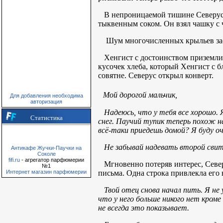
В непроницаемой тишине Северус за
тыквенным соком. Он взял чашку с 
Шум многочисленных крыльев застав
Хенгист с достоинством приземлилс
кусочек хлеба, который Хенгист с бл
совятне.
Северус открыл конверт.
Мой дорогой мальчик,
Для добавления необходима
авторизация
Надеюсь, что у тебя все хорошо. Я
Статистика
снег. Паучий тупик теперь похож н
всё-таки приедешь домой? Я буду о
Не забывай надевать второй свите
Антикафе Жучки-Паучки на
Соколе
fifi.ru
- агрегатор парфюмерии
Мгновенно потеряв интерес, Север
№1
письма. Одна строка привлекла его
Интернет магазин парфюмерии
Твой отец снова начал пить. Я не у
что у него больше никого нет кроме
не всегда это показывает.