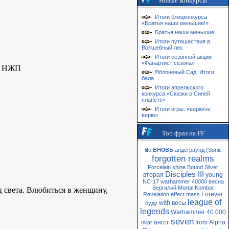
Новые конкурсы
Итоги блицконкурса
«Братья наши меньшие!»
Братья наши меньшие!
Итоги путешествия в
Волшебный лес
Итоги сезонной акции
«Фанартист сезона»
п, НЖП
Яблоневый Сад. Итоги
бала
Итоги апрельского
конкурса «Сказки о Синей
планете»
Итоги игры: «верю/не
верю»
Топ фраз на FF
вновь
life
андеграунд
(Sonic
forgotten realms
Porcelain
shine
Bound
Silver
Disciples III
вторая
young
NC-17
warhammer 40000
весна
Вергилий
Mortal Kombat
ц света. Влюбиться в женщину,
Forever
Revelation
effect
mass
league of
with
весы
буду
legends
Warhammer 40 000
seven
ангст
from
Alpha
nkar