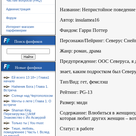
Частые вопросы (FAQ)
Название: Непристойное поведение
Администрация
Форум
Автор: insulamea16
Интернет магазин
Фандом: Гарри Поттер
парфюмерии
Персонажи/Пейринг: Северус Сней
Поиск фанфиков
Жанр: роман, драма
Предупреждение: ООС Северуса, я 
Новые фанфики
знает, каким подростком был Северу
Ей всего 13 18+ | Глава1
начало
Тип
/
Вид
:
гет
,
фемслэш
Наёмник Бога | Глава 1.
Встреча
Рейтинг
: PG-13
Солнце над Чертополохом
Мечты о лете | Глава 1. О
Размер: миди
встрече
Shaman King.
Содержание: Влюбиться в женщину, к
Перезагрузка | Ukfdf
Знакомство с Йо Асакурой
которая любит других женщин – вот
Только ты | You must
Статус: в работе
Тише, любовь,
помедленнее | Часть I. Вслед
за мечтой