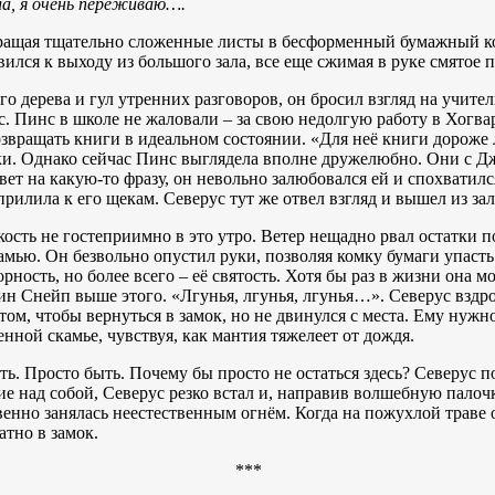
ла, я очень переживаю….
ращая тщательно сложенные листы в бесформенный бумажный ко
ился к выходу из большого зала, все еще сжимая в руке смятое 
 дерева и гул утренних разговоров, он бросил взгляд на учител
 Пинс в школе не жаловали – за свою недолгую работу в Хогварт
возвращать книги в идеальном состоянии. «Для неё книги дороже
и. Однако сейчас Пинс выглядела вполне дружелюбно. Они с Дж
ет на какую-то фразу, он невольно залюбовался ей и спохватился
прилила к его щекам. Северус тут же отвел взгляд и вышел из зал
сть не гостеприимно в это утро. Ветер нещадно рвал остатки 
амью. Он безвольно опустил руки, позволяя комку бумаги упасть 
орность, но более всего – её святость. Хотя бы раз в жизни она м
ин Снейп выше этого. «Лгунья, лгунья, лгунья…». Северус вздр
том, чтобы вернуться в замок, но не двинулся с места. Ему нужн
нной скамье, чувствуя, как мантия тяжелеет от дождя.
ь. Просто быть. Почему бы просто не остаться здесь? Северус п
е над собой, Северус резко встал и, направив волшебную палоч
енно занялась неестественным огнём. Когда на пожухлой траве 
атно в замок.
***