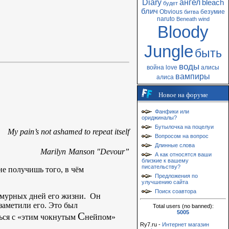
Diary
ангел
bleach
будет
блич
Obvious
безумие
битва
naruto
Beneath
wind
Bloody
Jungle
быть
воды
война
love
алисы
вампиры
алиса
Новое на форуме
Фанфики или
ориджиналы?
Бутылочка на поцелуи
My pain’s not ashamed to repeat itself
Вопросом на вопрос
Длинные слова
Marilyn
Manson
"
Devour
”
А как относятся ваши
близкие к вашему
писательству?
е получишь того, в чём
Предложения по
улучшению сайта
Поиск соавтора
смурных дней его жизни. Он
 заметили его. Это был
Total users (no banned):
5005
C
ься с «этим чокнутым
нейпом»
Ry7.ru -
Интернет магазин