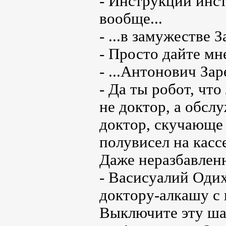
- Инструкции инст
вообще...
- ...в замужестве З
- Просто дайте мн
- ...Антонович Зар
- Да ты робот, что
не доктор, а обс
доктор, скучающе 
полувисел на касс
Даже неразбавлен
- Васисуалий Одих
доктору-алкашу с 
Выключите эту ша