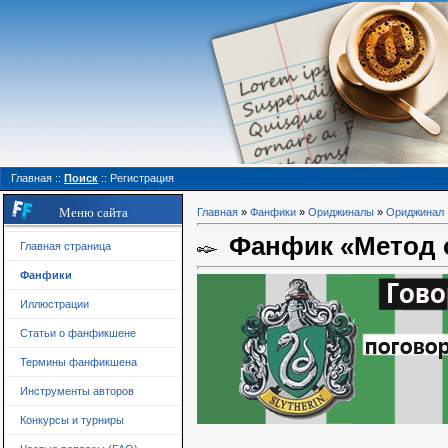
Главная
::
Поиск
::
Регистрация
Меню сайта
Главная
»
Фанфики
»
Ориджиналы
»
Ориджинал
Фанфик «Метод о
Главная страница
Фанфики
Иллюстрации
Статьи о фанфикшене
Термины фанфикшена
Инструменты авторов
Конкурсы и турниры