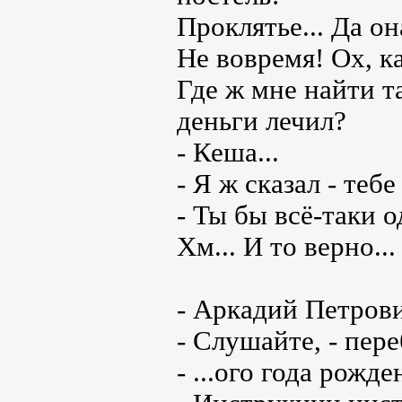
Проклятье... Да она
Не вовремя! Ох, к
Где ж мне найти т
деньги лечил?
- Кеша...
- Я ж сказал - теб
- Ты бы всё-таки од
Хм... И то верно...
- Аркадий Петрови
- Слушайте, - пере
- ...ого года рожде