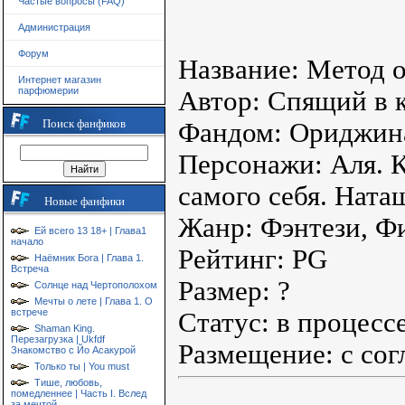
Частые вопросы (FAQ)
Администрация
Форум
Название: Метод 
Интернет магазин
парфюмерии
Автор: Спящий в 
Поиск фанфиков
Фандом: Ориджин
Персонажи: Аля. 
самого себя. Ната
Новые фанфики
Жанр: Фэнтези, Ф
Ей всего 13 18+ | Глава1
начало
Рейтинг: PG
Наёмник Бога | Глава 1.
Встреча
Размер: ?
Солнце над Чертополохом
Мечты о лете | Глава 1. О
встрече
Статус: в процесс
Shaman King.
Перезагрузка | Ukfdf
Размещение: с сог
Знакомство с Йо Асакурой
Только ты | You must
Тише, любовь,
помедленнее | Часть I. Вслед
за мечтой