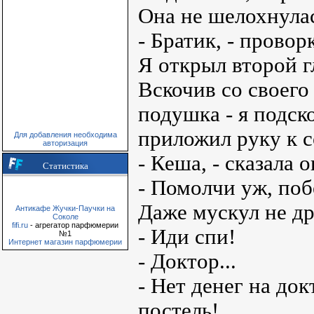
Она не шелохнула
- Братик, - провор
Я открыл второй г
Вскочив со своего
подушка - я подс
приложил руку к с
Для добавления необходима
авторизация
- Кеша, - сказала о
Статистика
- Помолчи уж, поб
Даже мускул не др
Антикафе Жучки-Паучки на
Соколе
fifi.ru
- агрегатор парфюмерии
- Иди спи!
№1
Интернет магазин парфюмерии
- Доктор...
- Нет денег на док
постель!