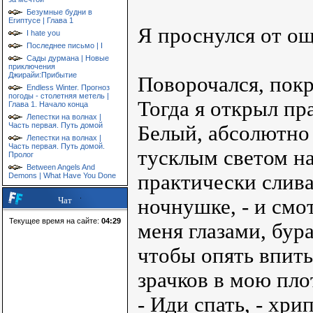
Безумные будни в
Египтусе | Глава 1
Я проснулся от ощ
I hate you
Последнее письмо | I
Сады дурмана | Новые
приключения
Джирайи:Прибытие
Поворочался, покр
Endless Winter. Прогноз
погоды - столетняя метель |
Тогда я открыл пра
Глава 1. Начало конца
Лепестки на волнах |
Часть первая. Путь домой
Белый, абсолютно
Лепестки на волнах |
Часть первая. Путь домой.
тусклым светом на
Пролог
Between Angels And
практически слива
Demons | What Have You Done
ночнушке, - и смот
Чат
Текущее время на сайте:
04:29
меня глазами, бур
чтобы опять впит
зрачков в мою пло
- Иди спать, - хрип