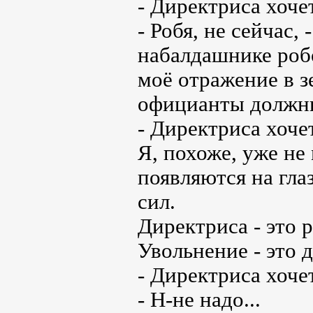
- Директриса хочет
- Робя, не сейчас,
набалдашнике робо
моё отражение в зе
официанты должны 
- Директриса хочет
Я, похоже, уже не
появляются на гла
сил.
Директриса - это р
Увольнение - это д
- Директриса хочет
- Н-не надо...