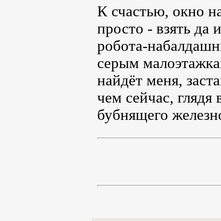
К счастью, окно н
просто - взять да 
робота-набалдашн
серым малоэтажка
найдёт меня, заста
чем сейчас, глядя
бубнящего железно