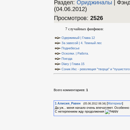
Раздел:
Ориджиналы
| Фэн
(04.06.2012)
Просмотров
:
2526
7 случайных фанфиков:
Одержимый | Глава 12
За завесой | 4. Темный лес
Поднебесье
Осколки. | Работа.
Поезда
Diary | Глава 15
Соник Икс - революция "творца" и "пушистого 
Всего комментариев
:
1
1
Алиcия_Равен
[
Материал
]
(05.06.2012 06:34)
Да уж... меня начало очень впечатляет. Особенно 
С нетерпением жду продолжения