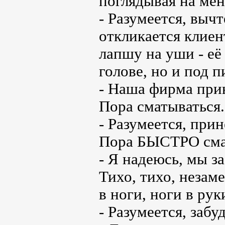
поглядывая на мен
- Разумеется, вычт
откликается клиен
лапшу на уши - её
голове, но и под 
- Наша фирма прин
Пора сматываться.
- Разумеется, прин
Пора БЫСТРО смат
- Я надеюсь, мы з
Тихо, тихо, незам
в ноги, ноги в руки
- Разумеется, забу