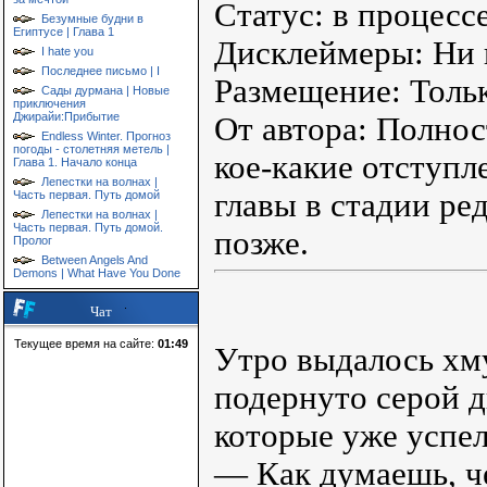
Статус: в процесс
Безумные будни в
Египтусе | Глава 1
Дисклеймеры: Ни 
I hate you
Последнее письмо | I
Размещение: Тольк
Сады дурмана | Новые
приключения
Джирайи:Прибытие
От автора: Полнос
Endless Winter. Прогноз
погоды - столетняя метель |
кое-какие отступл
Глава 1. Начало конца
Лепестки на волнах |
главы в стадии ре
Часть первая. Путь домой
Лепестки на волнах |
Часть первая. Путь домой.
позже.
Пролог
Between Angels And
Demons | What Have You Done
Чат
Текущее время на сайте:
01:49
Утро выдалось хм
подернуто серой д
которые уже успел
— Как думаешь, ч