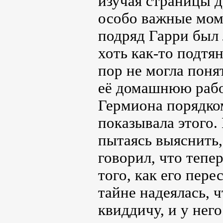
изучая страницы 
особо важные мом
подряд Гарри был 
хоть как-то подтя
пор не могла поня
её домашнюю рабо
Гермиона порядком
показывала этого.
пытаясь выяснить,
говорил, что тепе
того, как его пере
тайне надеялась, 
квиддичу, и у нег