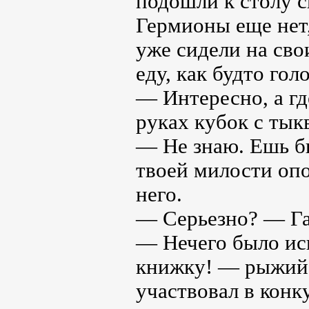
подошли к столу с
Гермионы еще нет
уже сидели на сво
еду, как будто гол
— Интересно, а г
руках кубок с тык
— Не знаю. Ешь бы
твоей милости опо
него.
— Серьезно? — Га
— Нечего было ис
книжку! — рыжий 
участвовал в конк