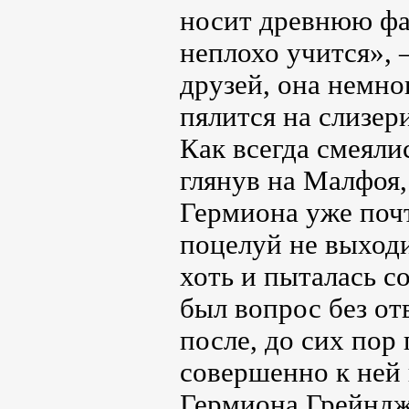
носит древнюю фа
неплохо учится», 
друзей, она немног
пялится на слизер
Как всегда смеяли
глянув на Малфоя,
Гермиона уже почт
поцелуй не выходи
хоть и пыталась с
был вопрос без от
после, до сих пор 
совершенно к ней 
Гермиона Грейндж