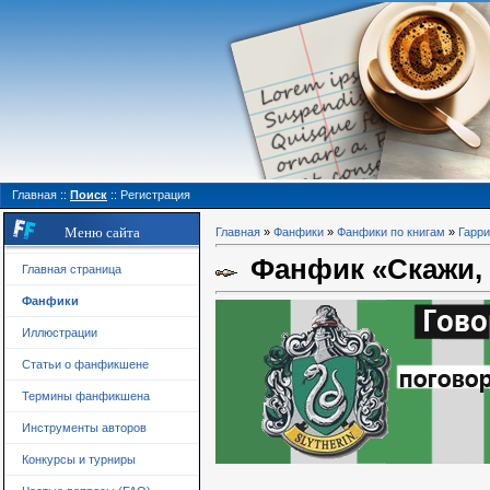
Главная
::
Поиск
::
Регистрация
Меню сайта
Главная
»
Фанфики
»
Фанфики по книгам
»
Гарри
Фанфик «Скажи, 
Главная страница
Фанфики
Иллюстрации
Статьи о фанфикшене
Термины фанфикшена
Инструменты авторов
Конкурсы и турниры