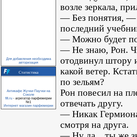
возле зеркала, пр
— Без понятия, — 
последний учебни
— Можно будет пой
— Не знаю, Рон. Ч
отодвинул штору и
Для добавления необходима
авторизация
какой ветер. Кста
Статистика
по зельям?
Рон повесил на пл
Антикафе Жучки-Паучки на
Соколе
fifi.ru
- агрегатор парфюмерии
отвечать другу.
№1
Интернет магазин парфюмерии
— Никак Гермиона
смотря на друга.
— Ну да…ты же зн