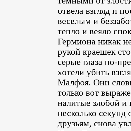
тёмными от злост
отвела взгляд и п
веселым и беззабо
тепло и веяло спо
Гермиона никак не
рукой краешек сто
серые глаза по-пр
хотели убить взгл
Малфоя. Они словн
только вот выраже
налитые злобой и 
несколько секунд о
друзьям, снова ув