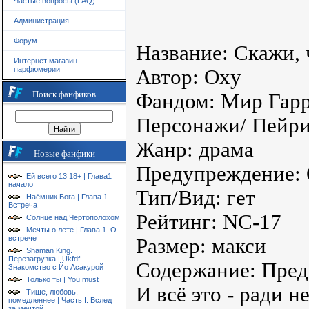
Частые вопросы (FAQ)
Администрация
Форум
Название: Скажи,
Интернет магазин
парфюмерии
Автор: Oxy
Поиск фанфиков
Фандом: Мир Гарр
Персонажи/ Пейри
Жанр: драма
Новые фанфики
Предупреждение: 
Ей всего 13 18+ | Глава1
начало
Тип/Вид: гет
Наёмник Бога | Глава 1.
Встреча
Рейтинг: NC-17
Солнце над Чертополохом
Мечты о лете | Глава 1. О
встрече
Размер: макси
Shaman King.
Перезагрузка | Ukfdf
Содержание: Пред
Знакомство с Йо Асакурой
Только ты | You must
И всё это - ради н
Тише, любовь,
помедленнее | Часть I. Вслед
за мечтой