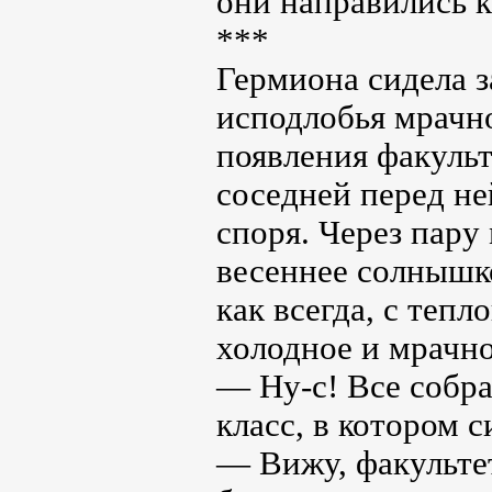
они направились к
***
Гермиона сидела з
исподлобья мрачно
появления факульт
соседней перед не
споря. Через пару
весеннее солнышк
как всегда, с теп
холодное и мрачно
— Ну-с! Все собр
класс, в котором
— Вижу, факультет