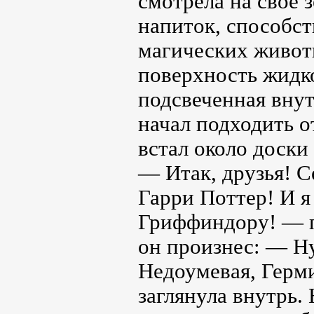
смотрела на свое з
напиток, способс
магических живот
поверхность жидко
подсвеченная внут
начал подходить о
встал около доски
— Итак, друзья! С
Гарри Поттер! И я
Гриффиндору! — п
он произнес: — Ну
Недоумевая, Герми
заглянула внутрь. 