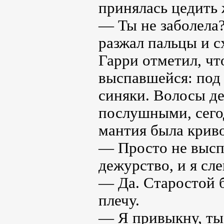
принялась цедить 
— Ты не заболела? 
разжал пальцы и с
Гарри отметил, чт
выспавшейся: под 
синяки. Волосы д
послушными, сего
мантия была криво
— Просто не выспа
дежурство, и я сл
— Да. Старостой б
плечу.
— Я привыкну, ты